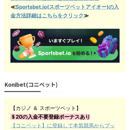
≪
Sportsbet.io(スポーツベットアイオー)の入
金方法詳細はこちらをクリック
≫
Konibet(コニベット)
【カジノ ＆ スポーツベット】
＄20の入金不要登録ボーナスあり
【コニベット】に登録して本気競馬からブッ