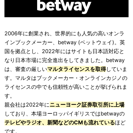
2006年に創業され、世界的にも人気の高いオンラ
インブックメーカー、betway (ベットウェイ)。英
国を拠点とし、2022年にはサイトも日本語対応と
なり日本市場に完全進出をしてきました。betway
は、審査の厳しい
マルタライセンスを取得
していま
す。マルタはブックメーカー・オンラインカジノの
ライセンスの中でも信頼性が高いことが挙げられま
す。
親会社は2022年に
ニューヨーク証券取引所に上場
しており、本場ヨーロッパイギリスではbetwayの
テレビやラジオ、新聞などのCMも流れている
ほど
です。