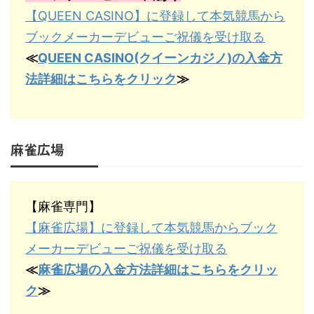
【QUEEN CASINO】に登録して本気競馬から
ブックメーカーデビューご祝儀を受け取る
≪
QUEEN CASINO(クイーンカジノ)の入金方
法詳細はこちらをクリック
≫
麻雀広場
【麻雀専門】
【麻雀広場】に登録して本気競馬からブック
メーカーデビューご祝儀を受け取る
≪
麻雀広場の入金方法詳細はこちらをクリッ
ク
≫