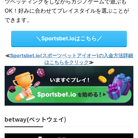
ツベッティングをしながらカジノゲームで遊ぶも
OK！好みに合わせてプレイスタイルを選ぶことが
できます。
＼Sportsbet.ioはこちら／
≪
Sportsbet.io(スポーツベットアイオー)の入金方法詳細
はこちらをクリック
≫
betway(ベットウェイ)