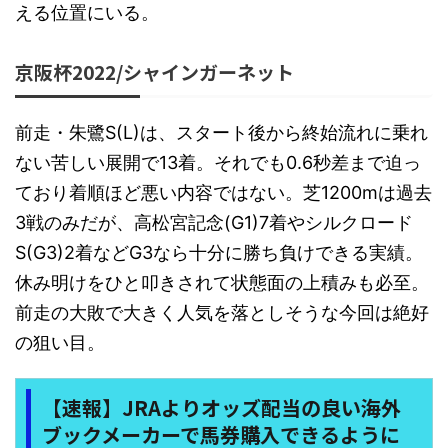
える位置にいる。
京阪杯2022/シャインガーネット
前走・朱鷺S(L)は、スタート後から終始流れに乗れ
ない苦しい展開で13着。それでも0.6秒差まで迫っ
ており着順ほど悪い内容ではない。芝1200mは過去
3戦のみだが、高松宮記念(G1)7着やシルクロード
S(G3)2着などG3なら十分に勝ち負けできる実績。
休み明けをひと叩きされて状態面の上積みも必至。
前走の大敗で大きく人気を落としそうな今回は絶好
の狙い目。
【速報】JRAよりオッズ配当の良い海外
ブックメーカーで馬券購入できるように