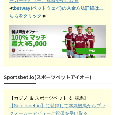
ーカーデビューご祝儀を受け取る
≪
betway(ベットウェイ)の入金方法詳細はこ
ちらをクリック
≫
Sportsbet.io(スポーツベットアイオー)
【カジノ ＆ スポーツベット ＆ 競馬】
【‎‎Sportsbet.io】に登録して本気競馬からブッ
クメーカーデビューご祝儀を受け取る