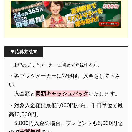
▼応募方法▼
・上記のブックメーカーに初めて登録する方。
・各ブックメーカーに登録後、入金をして下さ
い。
入金額と
同額キャッシュバック
いたします。
・対象入金額は最低1,000円から、千円単位で最
高10,000円。
5,000円入金の場合、プレゼントも5,000円な
ので
実質無料
です。