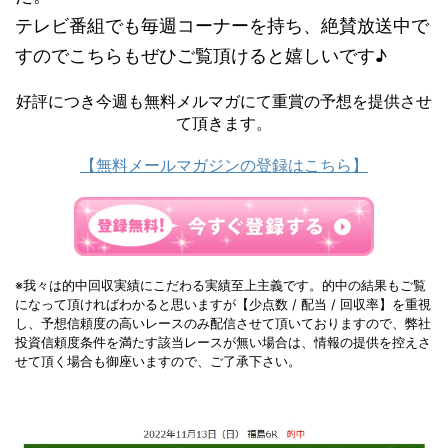
テレビ番組でも毎週コーナーを持ち、絶賛放送中で
すのでこちらもぜひご覧頂けると嬉しいです♪
好評につき今週も無料メルマガにて重賞の予想を提供させ
て頂きます。
【無料メールマガジンの登録はこちら】
※我々は的中回収実績にこだわる実績至上主義です。的中の結果もご覧
になって頂ければわかると思いますが【少点数 / 配当 / 回収率】を重視
し、予想信頼度の高いレースのみ配信させて頂いておりますので、弊社
投資信頼度条件を満たす該当レースが無い場合は、情報の提供を控えさ
せて頂く場合も御座いますので、ご了承下さい。