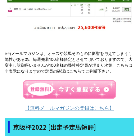
※当メールマガジンは、オッズや競馬そのものに影響を与えてしまう可
能性がある為、毎週先着100名様限定とさせて頂いておりますので、大
変申し訳御座いませんが100名様の弊社枠定員が埋まり次第、こちらは
非表示になりますので定員の確認はこちらでご判断下さい。
【無料メールマガジンの登録はこちら】
京阪杯2022 [出走予定馬短評]