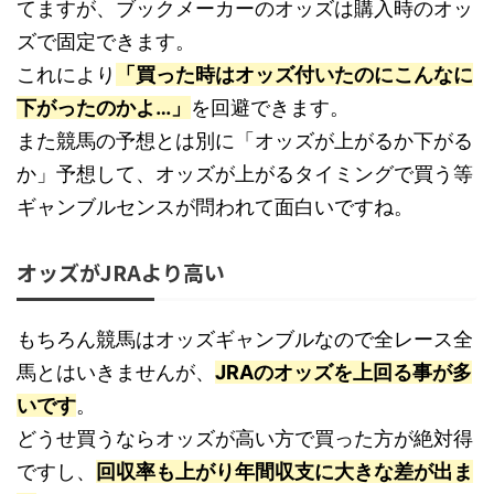
てますが、ブックメーカーのオッズは購入時のオッ
ズで固定できます。
これにより
「買った時はオッズ付いたのにこんなに
下がったのかよ…」
を回避できます。
また競馬の予想とは別に「オッズが上がるか下がる
か」予想して、オッズが上がるタイミングで買う等
ギャンブルセンスが問われて面白いですね。
オッズがJRAより高い
もちろん競馬はオッズギャンブルなので全レース全
馬とはいきませんが、
JRAのオッズを上回る事が多
いです
。
どうせ買うならオッズが高い方で買った方が絶対得
ですし、
回収率も上がり年間収支に大きな差が出ま