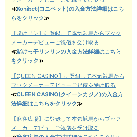
≪
Konibet(コニベット)の入金方法詳細はこち
らをクリック
≫
【賭けリン】に登録して本気競馬からブック
メーカーデビューご祝儀を受け取る
≪
賭けっ子リンリンの入金方法詳細はこちら
をクリック
≫
【QUEEN CASINO】に登録して本気競馬から
ブックメーカーデビューご祝儀を受け取る
≪
QUEEN CASINO(クイーンカジノ)の入金方
法詳細はこちらをクリック
≫
【麻雀広場】に登録して本気競馬からブック
メーカーデビューご祝儀を受け取る