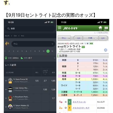
す
。
【9月19日セントライト記念の実際のオッズ】