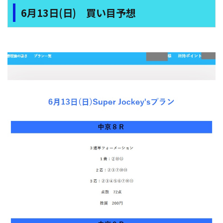
6月13日(日) 買い目予想