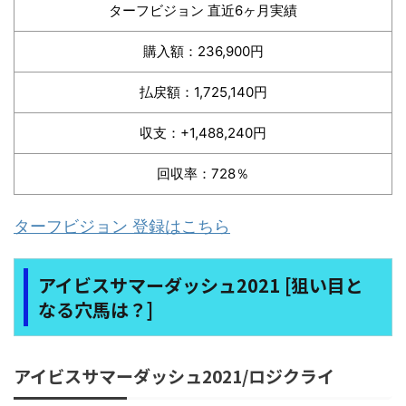
ターフビジョン 直近6ヶ月実績
購入額：236,900円
払戻額：1,725,140円
収支：+1,488,240円
回収率：728％
ターフビジョン 登録はこちら
アイビスサマーダッシュ2021 [狙い目と
なる穴馬は？]
アイビスサマーダッシュ2021/ロジクライ