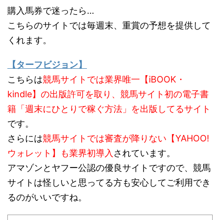
購入馬券で迷ったら…
こちらのサイトでは毎週末、重賞の予想を提供して
くれます。
【ターフビジョン】
こちらは
競馬サイトでは業界唯一【iBOOK・
kindle】の出版許可を取り、競馬サイト初の電子書
籍「週末にひとりで稼ぐ方法」を出版してるサイト
です。
さらには
競馬サイトでは審査が降りない【YAHOO!
ウォレット】も業界初導入
されています。
アマゾンとヤフー公認の優良サイトですので、競馬
サイトは怪しいと思ってる方も安心してご利用でき
るのがいいですね。