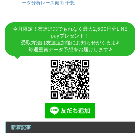
ータ分析レース傾向 予想
今月限定！友達追加でもれなく最大2,500円分LINE
payプレゼント！
受取方法は友達追加後にお知らせがくるよ♪
毎週重賞データ予想をお届けします♪
新着記事