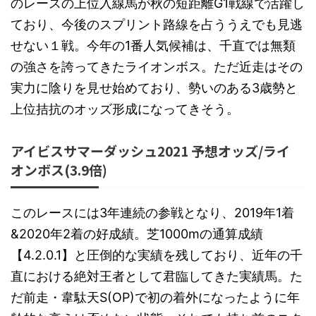
のレースの上位入線馬が秋の短距離G1戦線で活躍し
ており、今後のスプリント路線を占ううえでも見逃
せない１戦。今年の1番人気候補は、千直では無類
の強さを誇ってきたライオンボス。ただ近走はその
実力に陰りを見せ始めており、勢いのある3歳勢と
上位拮抗のオッズ形成になってきそう。
アイビスサマーダッシュ2021 予想オッズ/ライ
オンボス(3.9倍)
このレースには3年連続の参戦となり、2019年1着
&2020年2着の好成績。芝1000mの通算成績
【4.2.0.1】と圧倒的な実績を残しており、近年の千
直における絶対王者として君臨してきた実績馬。た
だ前走・韋駄天S(OP)で初の着外になったように年