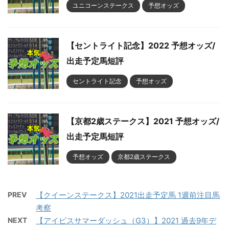
ユニコーンステークス
予想オッズ
【セントライト記念】2022 予想オッズ/
出走予定馬短評
セントライト記念
予想オッズ
【京都2歳ステークス】2021 予想オッズ/
出走予定馬短評
予想オッズ
京都2歳ステークス
PREV
【クイーンステークス】2021出走予定馬 1週前注目馬
考察
NEXT
【アイビスサマーダッシュ（G3）】2021 過去9年デ