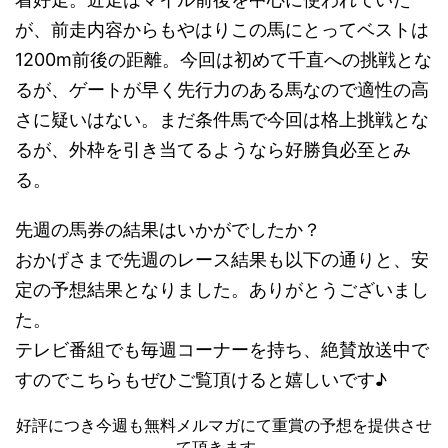
が、前走内容からもやはりこの馬にとってベストは
1200m前後の距離。今回は初めて千直への挑戦とな
るが、ゲートが早く先行力のある馬なので適性の高
さに疑いはない。まだ条件馬で今回は格上挑戦とな
るが、外枠を引き当てるようなら好勝負必至とみ
る。
先週の馬券の結果はいかがでしたか？
おかげさまで先週のレース結果も以下の通りと、安
定の予想結果となりました。ありがとうございまし
た。
テレビ番組でも毎週コーナーを持ち、絶賛放送中で
すのでこちらもぜひご覧頂けると嬉しいです♪
好評につき今週も無料メルマガにて重賞の予想を提供させ
て頂きます。