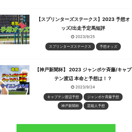
【スプリンターズステークス】2023 予想オ
ッズ/出走予定馬短評
2023/9/25
スプリンターズステークス
予想オッズ
【神戸新聞杯】 2023 ジャンポケ斉藤/キャプ
テン渡辺 本命と予想は！？
2023/9/24
キャプテン渡辺予想
ジャンポケ斉藤予想
神戸新聞杯
芸能人予想