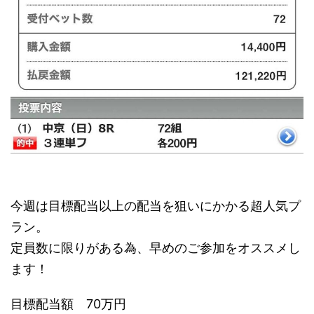
今週は目標配当以上の配当を狙いにかかる超人気プ
ラン。
定員数に限りがある為、早めのご参加をオススメし
ます！
目標配当額 70万円