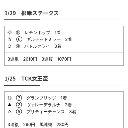
1/29 根岸ステークス
◎ ⑬ レモンポップ 1着
☆ ⑥ ギルデッドミラー 2着
○ ⑭ バトルクライ 3着
3連単 2610円 3連複 1070円
1/25 TCK女王盃
◎ ⑦ グランブリッジ 1着
▲ ② ヴァレーデラルナ 2着
△ ⑤ プリティーチャンス 3着
3連複 290円 馬連複 280円