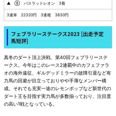
▲ ⑧ バスラットレオン 3着
3連単 22320円 3連複 3830円
フェブラリーステークス2023 [出走予定
馬短評]
真冬のダート頂上決戦、第40回フェブラリーステ
ークス。今年はこのレース2連覇中のカフェファラ
オの海外遠征、ギルデッドミラーの故障引退など有
力馬の回避が目立っておりやや手薄なメンバー構
成。それでも充実一途のレモンポップなど新世代の
ダート王を目指す実力馬が多数揃っており、注目度
の高い1戦となっている。