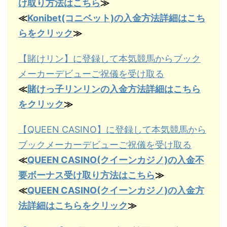
け取り方法はこちら
≫
≪
Konibet(コニベット)の入金方法詳細はこち
らをクリック
≫
【賭けリン】に登録して本気競馬からブック
メーカーデビューご祝儀を受け取る
≪
賭けっ子リンリンの入金方法詳細はこちら
をクリック
≫
【QUEEN CASINO】に登録して本気競馬から
ブックメーカーデビューご祝儀を受け取る
≪
QUEEN CASINO(クイーンカジノ)の入金不
要ボーナス受け取り方法はこちら
≫
≪
QUEEN CASINO(クイーンカジノ)の入金方
法詳細はこちらをクリック
≫