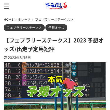
HOME
>
全レース
>
フェブラリーステークス
>
フェブラリーステークス
予想オッズ
【フェブラリーステークス】2023 予想オ
ッズ/出走予定馬短評
2023年8月5日