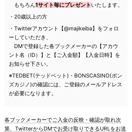
もちろん
1サイト毎にプレゼント
いたします。
・20歳以上の方
・Twitterアカウント【@majikeiba】をフォロ
ーしていただき、
DMで登録した各ブックメーカーの【アカウ
ント名（ID）】と【ご入金額】【入金日時】を
お知らせ下さい。
※TEDBET(テッドベット)・BONSCASINO(ボン
ズカジノ)の確認には、ご登録のメールアドレス
が必要になります。
各ブックメーカーでご入金の反映・確認が取れ次
第、TwitterからDMでお受け取りできるURLをお送