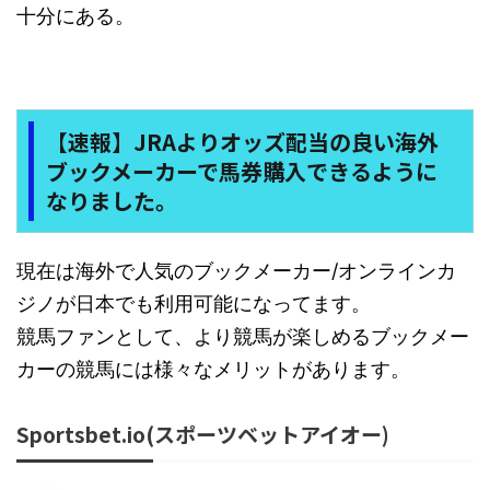
十分にある。
【速報】JRAよりオッズ配当の良い海外
ブックメーカーで馬券購入できるように
なりました。
現在は海外で人気のブックメーカー/オンラインカ
ジノが日本でも利用可能になってます。
競馬ファンとして、より競馬が楽しめるブックメー
カーの競馬には様々なメリットがあります。
Sportsbet.io(スポーツベットアイオー)