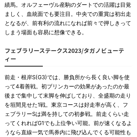
績馬。オルフェーヴル産駒のダートでの活躍は目覚
ましく、血統面でも要注目。中央での重賞は初出走
となるが、前有利の流れになれば前々で押しきって
しまう場面も容易に想像できる。
フェブラリーステークス2023/タガノビューテ
ィー
前走・根岸S(G3)では、勝負所から長く良い脚を使
って4着善戦。初ブリンカーの効果があったのか最
後まで集中して末脚を伸ばしており、全盛期の走り
を垣間見せた1戦。東京コースは好走率が高く、フ
ェブラリーSは満を持しての初参戦。前走くらい走
ってくれればG1でも上位争い可能。前が速くなるよ
うなら直線一気で馬券内に飛び込んでくる可能性も