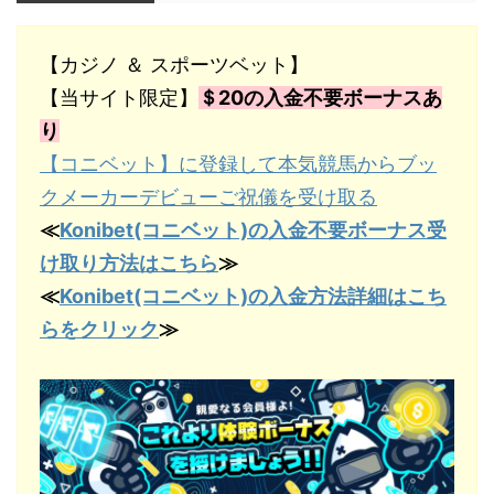
【カジノ ＆ スポーツベット】
【当サイト限定】
＄20の入金不要ボーナスあ
り
【コニベット】に登録して本気競馬からブッ
クメーカーデビューご祝儀を受け取る
≪
Konibet(コニベット)の入金不要ボーナス受
け取り方法はこちら
≫
≪
Konibet(コニベット)の入金方法詳細はこち
らをクリック
≫