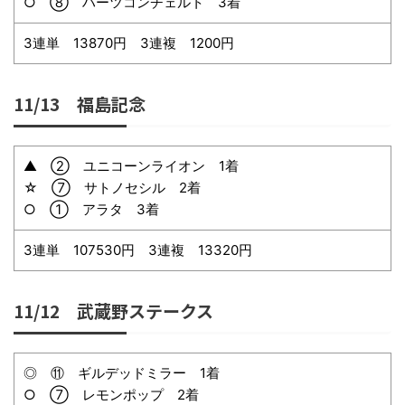
○ ⑧ ハーツコンチェルト 3着
3連単 13870円 3連複 1200円
11/13 福島記念
▲ ② ユニコーンライオン 1着
☆ ⑦ サトノセシル 2着
○ ① アラタ 3着
3連単 107530円 3連複 13320円
11/12 武蔵野ステークス
◎ ⑪ ギルデッドミラー 1着
○ ⑦ レモンポップ 2着