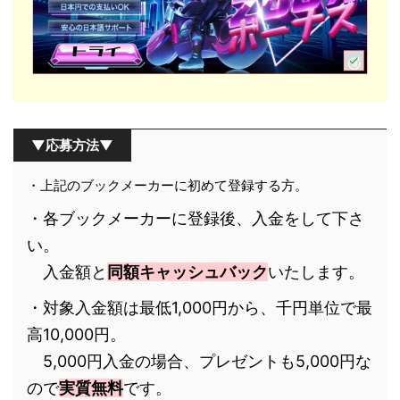
▼応募方法▼
・上記のブックメーカーに初めて登録する方。
・各ブックメーカーに登録後、入金をして下さ
い。
入金額と
同額キャッシュバック
いたします。
・対象入金額は最低1,000円から、千円単位で最
高10,000円。
5,000円入金の場合、プレゼントも5,000円な
ので
実質無料
です。