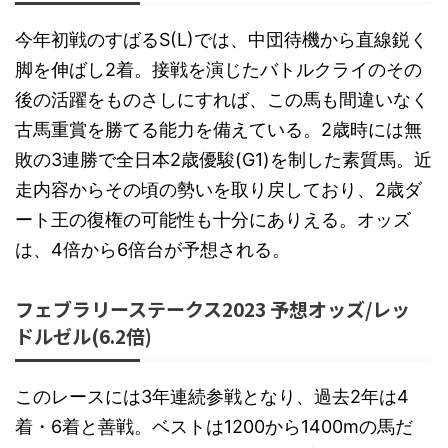
今年初戦のすばるS(L)では、中団待機から直線鋭く
脚を伸ばし2着。接戦を演じたバトルクライのその
後の活躍をものさしにすれば、この馬も間違いなく
古馬重賞を勝てる能力を備えている。2歳時には無
敗の3連勝で全日本2歳優駿(G1)を制した素質馬。近
走内容からその頃の勢いを取り戻しており、2歳ダ
ート王の復権の可能性も十分にありえる。オッズ
は、4倍から6倍台が予想される。
フェブラリーステークス2023 予想オッズ/レッ
ドルゼル(6.2倍)
このレースには3年連続参戦となり、過去2年は4
着・6着と善戦。ベストは1200から1400mの馬だ