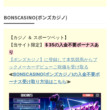
BONSCASINO(ボンズカジノ)
【カジノ ＆ スポーツベット】
【当サイト限定】
＄35の入金不要ボーナスあ
り
【ボンズカジノ】に登録して本気競馬からブ
ックメーカーデビューご祝儀を受け取る
≪
BONSCASINO(ボンズカジノ)の入金不要ボ
ーナス受け取り方法はこちら
≫