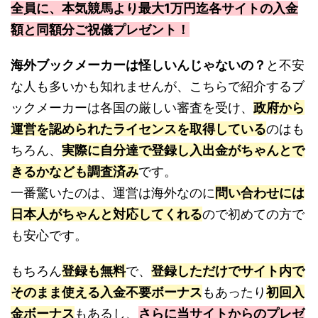
全員に、本気競馬より最大1万円迄各サイトの入金
額と同額分ご祝儀プレゼント！
海外ブックメーカーは怪しいんじゃないの？
と不安
な人も多いかも知れませんが、こちらで紹介するブ
ックメーカーは各国の厳しい審査を受け、
政府から
運営を認められたライセンスを取得している
のはも
ちろん、
実際に自分達で登録し入出金がちゃんとで
きるかなども調査済み
です。
一番驚いたのは、運営は海外なのに
問い合わせには
日本人がちゃんと対応してくれる
ので初めての方で
も安心です。
もちろん
登録も無料
で、
登録しただけでサイト内で
そのまま使える入金不要ボーナス
もあったり
初回入
金ボーナス
もあるし、
さらに当サイトからのプレゼ