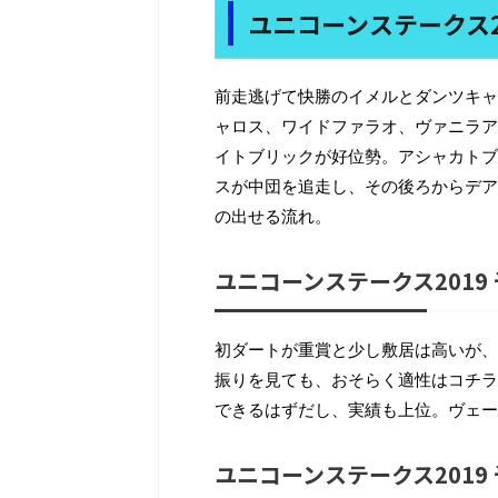
ユニコーンステークス2
前走逃げて快勝のイメルとダンツキャ
ャロス、ワイドファラオ、ヴァニラア
イトブリックが好位勢。アシャカトブ
スが中団を追走し、その後ろからデア
の出せる流れ。
ユニコーンステークス2019
初ダートが重賞と少し敷居は高いが、
振りを見ても、おそらく適性はコチラ
できるはずだし、実績も上位。ヴェー
ユニコーンステークス2019