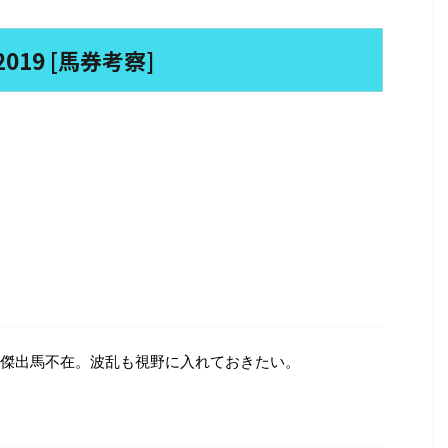
19 [馬券考察]
傑出馬不在。波乱も視野に入れておきたい。