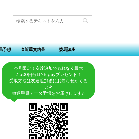
馬予想
直近重賞結果
競馬講座
今月限定！友達追加でもれなく最大
2,500円分LINE payプレゼント！
受取方法は友達追加後にお知らせがくる
よ♪
毎週重賞データ予想をお届けします♪