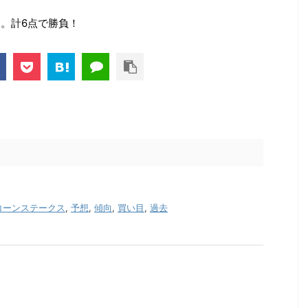
OX。計6点で勝負！
コーンステークス
,
予想
,
傾向
,
買い目
,
過去