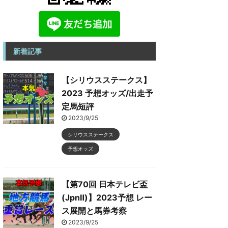
新着記事
【シリウスステークス】
2023 予想オッズ/出走予
定馬短評
2023/9/25
シリウスステークス
予想オッズ
【第70回 日本テレビ盃
(JpnⅡ)】2023予想 レー
ス展開と馬券考察
2023/9/25