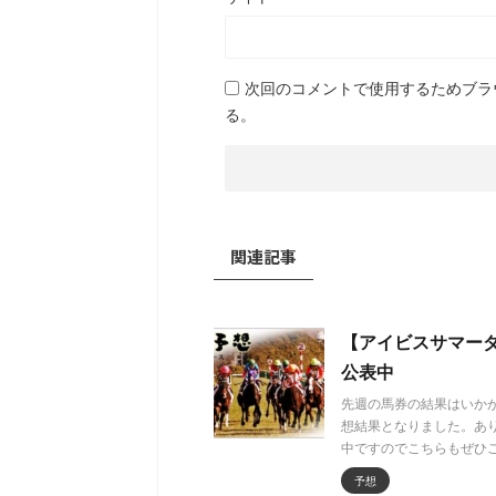
次回のコメントで使用するためブラ
る。
関連記事
【アイビスサマーダ
公表中
先週の馬券の結果はいか
想結果となりました。あ
中ですのでこちらもぜひご .
予想