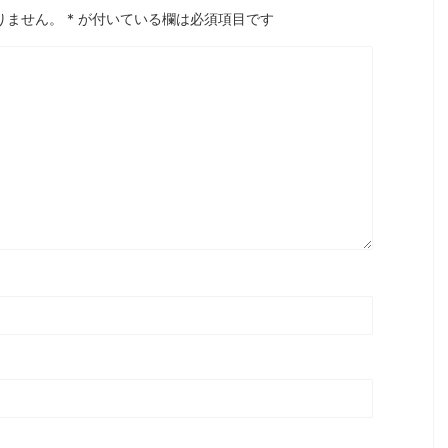
りません。
*
が付いている欄は必須項目です