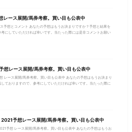
予想レース展開/馬券考察。買い目も公表中
 レース予想とコメント あなたの予想はもうお決まりですか？予想と結果を
参考にしていただければ幸いです。当たった際には是非コメントお願い
2予想レース展開/馬券考察。買い目も公表中
2予想 レース展開/馬券考察。買い目も公表中 あなたの予想はもうお決まり
載しておりますので、参考にしていただければ幸いです。当たった際に
2021予想レース展開/馬券考察。買い目も公表中
2021予想 レース展開/馬券考察。買い目も公表中 あなたの予想はもうお