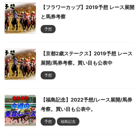
【フラワーカップ】2019予想 レース展開
と馬券考察
予想
【京都2歳ステークス】2019予想 レース
展開/馬券考察。買い目も公表中
予想
【福島記念】2022予想/レース展開/馬券
考察。買い目も公表中。
予想
福島記念