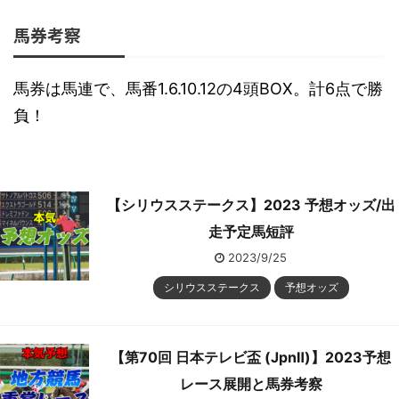
馬券考察
馬券は馬連で、馬番1.6.10.12の4頭BOX。計6点で勝
負！
【シリウスステークス】2023 予想オッズ/出
走予定馬短評
2023/9/25
シリウスステークス
予想オッズ
【第70回 日本テレビ盃 (JpnⅡ)】2023予想
レース展開と馬券考察