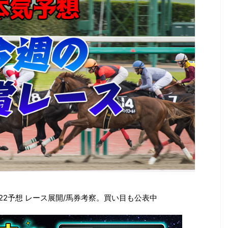
22予想 レース展開/馬券考察。買い目も公表中