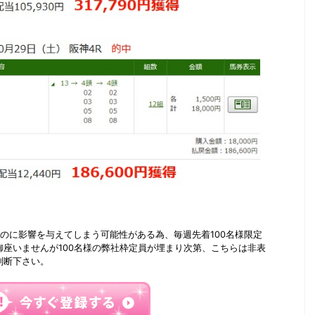
のに影響を与えてしまう可能性がある為、毎週先着100名様限定
座いませんが100名様の弊社枠定員が埋まり次第、こちらは非表
判断下さい。