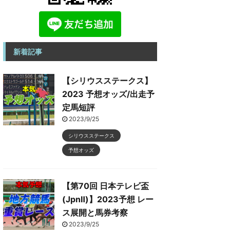
新着記事
【シリウスステークス】
2023 予想オッズ/出走予
定馬短評
2023/9/25
シリウスステークス
予想オッズ
【第70回 日本テレビ盃
(JpnⅡ)】2023予想 レー
ス展開と馬券考察
2023/9/25