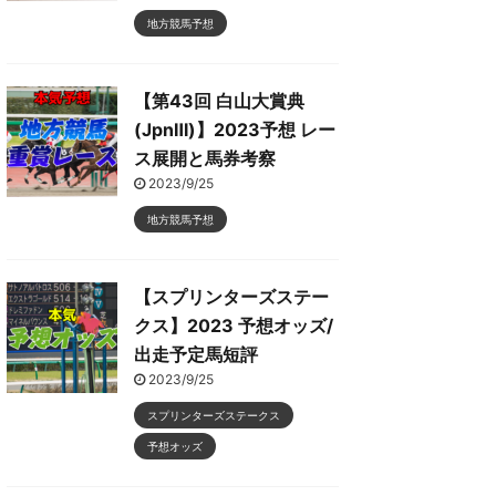
地方競馬予想
【第43回 白山大賞典
(JpnⅢ)】2023予想 レー
ス展開と馬券考察
2023/9/25
地方競馬予想
【スプリンターズステー
クス】2023 予想オッズ/
出走予定馬短評
2023/9/25
スプリンターズステークス
予想オッズ