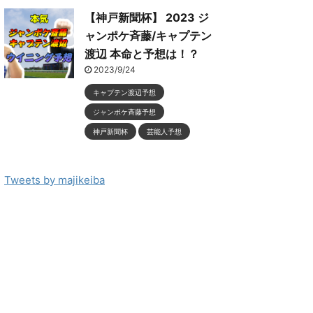
【神戸新聞杯】 2023 ジ
ャンポケ斉藤/キャプテン
渡辺 本命と予想は！？
2023/9/24
キャプテン渡辺予想
ジャンポケ斉藤予想
神戸新聞杯
芸能人予想
Tweets by majikeiba