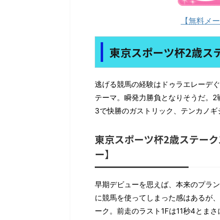
【無料メー
東京スポーツ杯2歳ステ
逃げる競馬の経験はドゥラエレーデぐ
テーマ。瞬発力勝負となりそうだ。2
3で快勝のガストリック、テンカノギ
東京スポーツ杯2歳ステークス
ー】
早期デビューを思えば、本来のプラン
に競馬を使ってしまった感はあるが、
ーク。前走のラスト1Fは11秒4と