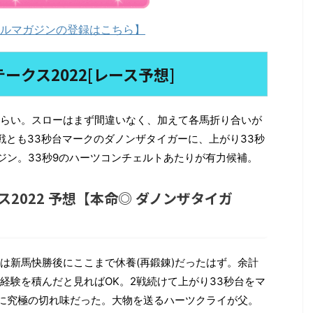
ルマガジンの登録はこちら】
ークス2022[レース予想]
らい。スローはまず間違いなく、加えて各馬折り合いが
戦とも33秒台マークのダノンザタイガーに、上がり33秒
ジン。33秒9のハーツコンチェルトあたりが有力候補。
2022 予想【本命◎ ダノンザタイガ
は新馬快勝後にここまで休養(再鍛錬)だったはず。余計
経験を積んだと見ればOK。2戦続けて上がり33秒台をマ
まさに究極の切れ味だった。大物を送るハーツクライが父。