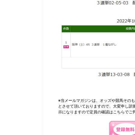
※当メールマガジンは、オッズや競馬そのも
とさせて頂いておりますので、大変申し訳御
示になりますので定員の確認はこちらでご