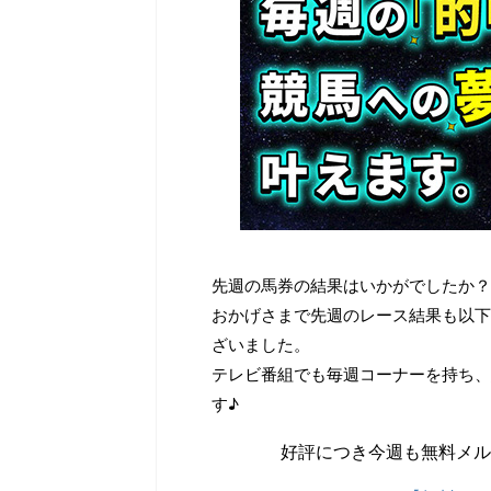
先週の馬券の結果はいかがでしたか？
おかげさまで先週のレース結果も以下
ざいました。
テレビ番組でも毎週コーナーを持ち、
す♪
好評につき今週も無料メル