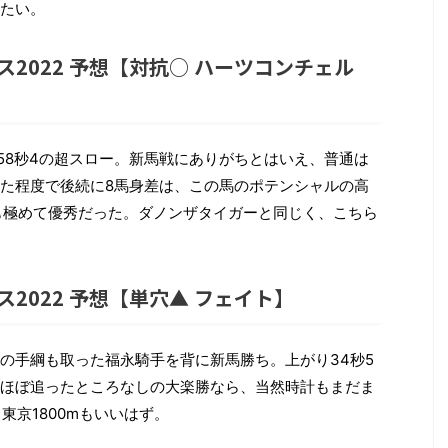
たい。
2022 予想【対抗○ ハーツコンチェル
00m58秒4の超スロー。新馬戦にありがちとはいえ、普通は
た程度で後続に8馬身差は、この馬のポテンシャルの高
9も極めて優秀だった。ダノンザタイガーと同じく、こちら
2022 予想【単穴▲ フェイト】
の手綱も取った福永騎手を背に新馬勝ち。上がり34秒5
ほぼ追ったところなしの大楽勝なら、当然時計もまだま
東京1800mもいいはず。