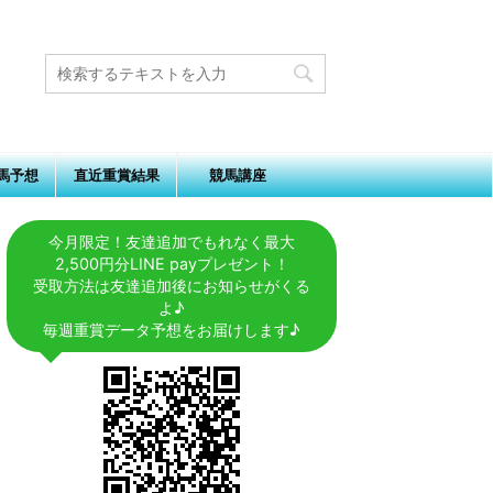
馬予想
直近重賞結果
競馬講座
今月限定！友達追加でもれなく最大
2,500円分LINE payプレゼント！
受取方法は友達追加後にお知らせがくる
よ♪
毎週重賞データ予想をお届けします♪