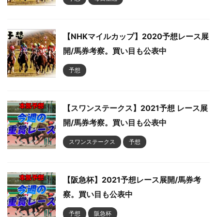
【NHKマイルカップ】2020予想レース展
開/馬券考察。買い目も公表中
予想
【スワンステークス】2021予想 レース展
開/馬券考察。買い目も公表中
スワンステークス
予想
【阪急杯】2021予想レース展開/馬券考
察。買い目も公表中
予想
阪急杯