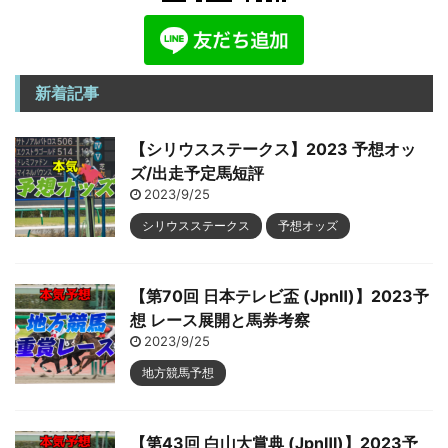
新着記事
【シリウスステークス】2023 予想オッ
ズ/出走予定馬短評
2023/9/25
シリウスステークス
予想オッズ
【第70回 日本テレビ盃 (JpnⅡ)】2023予
想 レース展開と馬券考察
2023/9/25
地方競馬予想
【第43回 白山大賞典 (JpnⅢ)】2023予