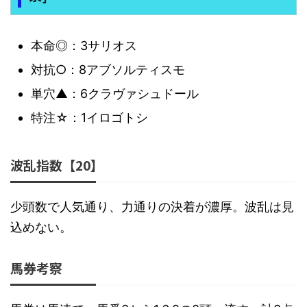
本命◎：3サリオス
対抗○：8アブソルティスモ
単穴▲：6クラヴァシュドール
特注☆：1イロゴトシ
波乱指数【20】
少頭数で人気通り、力通りの決着が濃厚。波乱は見
込めない。
馬券考察