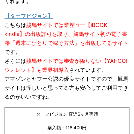
くれます。
【ターフビジョン】
こちらは
競馬サイトでは業界唯一【iBOOK・
kindle】の出版許可を取り、競馬サイト初の電子書
籍「週末にひとりで稼ぐ方法」を出版してるサイト
です。
さらには
競馬サイトでは審査が降りない【YAHOO!
ウォレット】も業界初導入
されています。
アマゾンとヤフー公認の優良サイトですので、競馬
サイトは怪しいと思ってる方も安心してご利用でき
るのがいいですね。
ターフビジョン 直近6ヶ月実績
購入額：118,400円