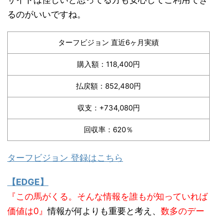
るのがいいですね。
ターフビジョン 直近6ヶ月実績
購入額：118,400円
払戻額：852,480円
収支：+734,080円
回収率：620％
ターフビジョン 登録はこちら
【EDGE】
『この馬がくる。そんな情報を誰もが知っていれば
価値は0』
情報が何よりも重要と考え、
数多のデー