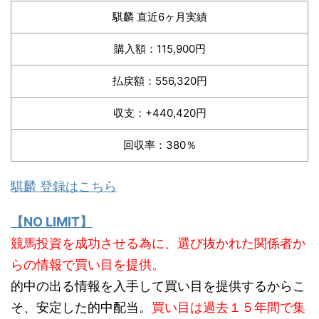
騏麟 直近6ヶ月実績
購入額：115,900円
払戻額：556,320円
収支：+440,420円
回収率：380％
騏麟 登録はこちら
【NO LIMIT】
競馬投資を成功させる為に、選び抜かれた関係者か
らの情報で買い目を提供。
的中の出る情報を入手して買い目を提供するからこ
そ、安定した的中配当。
買い目は過去１５年間で集