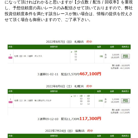
になって頂ければわかると思いますが【少点数 / 配当 / 回収率】を重視
し、予想信頼度の高いレースのみ配信させて頂いておりますので、弊社
投資信頼度条件を満たす該当レースが無い場合は、情報の提供を控えさ
せて頂く場合も御座いますので、ご了承下さい。