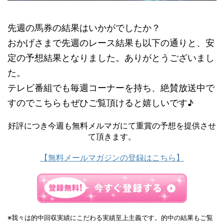
先週の馬券の結果はいかがでしたか？
おかげさまで先週のレース結果も以下の通りと、安
定の予想結果となりました。ありがとうございまし
た。
テレビ番組でも毎週コーナーを持ち、絶賛放送中で
すのでこちらもぜひご覧頂けると嬉しいです♪
好評につき今週も無料メルマガにて重賞の予想を提供させ
て頂きます。
【無料メールマガジンの登録はこちら】
※我々は的中回収実績にこだわる実績至上主義です。的中の結果もご覧