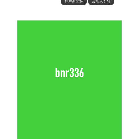
神戸新聞杯
芸能人予想