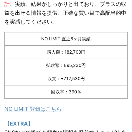
計
、実績、結果がしっかりと出ており、プラスの収
益を出せる情報を提供。正確な買い目で高配当的中
を実感してください。
NO LIMIT 直近6ヶ月実績
購入額：182,700円
払戻額：895,230円
収支：+712,530円
回収率：390％
NO LIMIT 登録はこちら
【EXTRA】