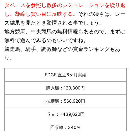
タベースを参照し数多のシミュレーションを繰り返
し、凝縮し買い目に反映する。
それの凄さは、レー
ス結果を見たとき驚愕される事でしょう。
地方競馬、中央競馬の無料情報もあるので、まずは
無料で遊んでみるのもいいですね。
競走馬、騎手、調教師などの賞金ランキングもあ
り。
EDGE 直近6ヶ月実績
購入額：129,300円
払戻額：568,920円
収支：+439,620円
回収率：340％