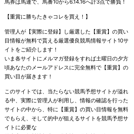
馬券は馬連で、馬番10から6.14.16へ計3点で勝負！
【重賞に勝ちたきゃコレを買え！】
管理人が【実際に登録】し厳選した【重賞】の買い
目情報が無料で貰える厳選優良競馬情報サイト10サ
イトをご紹介します！
いま各サイトにメルマガ登録をすれば土曜日の夕方
頃あなたのメールアドレスに完全無料で【重賞】の
買い目が届きます！
このサイトでは、当たらない競馬予想サイトが溢れ
る中、実際に管理人が利用し、情報の確認を行った
サイトの中から、特に【重賞】の買い目情報を無料
でもらえ、そして的中が狙えるサイトを競馬予想サ
イトに必要な