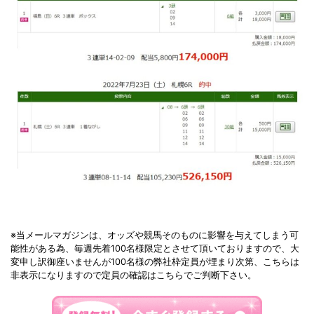
※当メールマガジンは、オッズや競馬そのものに影響を与えてしまう可
能性がある為、毎週先着100名様限定とさせて頂いておりますので、大
変申し訳御座いませんが100名様の弊社枠定員が埋まり次第、こちらは
非表示になりますので定員の確認はこちらでご判断下さい。