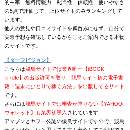
的中率 無料情報力 配当性 信頼性 使いやすさ
の5点で評価して、上位サイトのみランキングして
います。
他人の意見や口コミサイトを鵜呑みにせず、自分で
実際予想を確認しているからこそご案内できる本物
のサイトです。
【ターフビジョン】
こちらは
競馬サイトでは業界唯一【iBOOK・
kindle】の出版許可を取り、競馬サイト初の電子書
籍「週末にひとりで稼ぐ方法」を出版してるサイト
です。
さらには
競馬サイトでは審査が降りない【YAHOO!
ウォレット】も業界初導入
されています。
アマゾンとヤフー公認の優良サイトですので、競馬
サイトは怪しいと思ってる方も安心してご利用でき