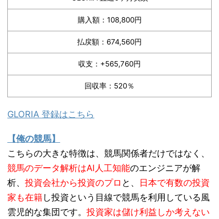
購入額：108,800円
払戻額：674,560円
収支：+565,760円
回収率：520％
GLORIA 登録はこちら
【俺の競馬】
こちらの大きな特徴は、競馬関係者だけではなく、
競馬のデータ解析はAI人工知能
のエンジニアが解
析、
投資会社から投資のプロ
と、
日本で有数の投資
家も在籍
し投資という目線で競馬を利用している風
雲児的な集団です。
投資家は儲け利益しか考えない