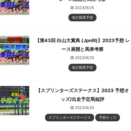
ベットアイオーの競馬
メーカーは各国の厳しい
2023/9/25
は、JRAや他のブックメ
審査を受け、政府から運
ーカーよりもオッズが高
営を認められたライセン
地方競馬予想
く、賭ける前にオッズが
スを取得しているのはも
分かるというメリットが
ちろん、実際に自分達で
あります。 海外競馬はも
登録し入出金がちゃんと
【第43回 白山大賞典 (JpnⅢ)】2023予想 レ
ちろん ...
できるかなども調 ...
ース展開と馬券考察
2023/9/25
地方競馬予想
【スプリンターズステークス】2023 予想オ
ッズ/出走予定馬短評
2023/9/25
スプリンターズステークス
予想オッズ