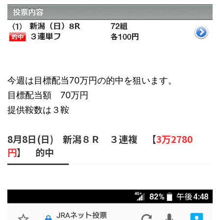
今週は目標配当70万円の的中を狙います。
目標配当額 70万円
提供鞍数は３鞍
8月8日(日) 新潟８Ｒ ３連複 【
3万2780
円
】 的中