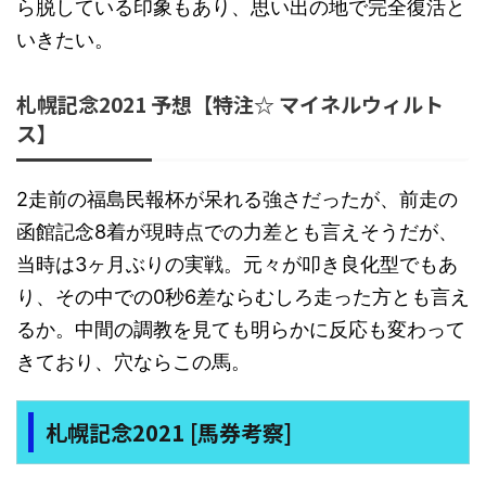
ら脱している印象もあり、思い出の地で完全復活と
いきたい。
札幌記念2021 予想【特注☆ マイネルウィルト
ス】
2走前の福島民報杯が呆れる強さだったが、前走の
函館記念8着が現時点での力差とも言えそうだが、
当時は3ヶ月ぶりの実戦。元々が叩き良化型でもあ
り、その中での0秒6差ならむしろ走った方とも言え
るか。中間の調教を見ても明らかに反応も変わって
きており、穴ならこの馬。
札幌記念2021 [馬券考察]