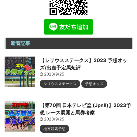
新着記事
【シリウスステークス】2023 予想オッ
ズ/出走予定馬短評
2023/9/25
シリウスステークス
予想オッズ
【第70回 日本テレビ盃 (JpnⅡ)】2023予
想 レース展開と馬券考察
2023/9/25
地方競馬予想