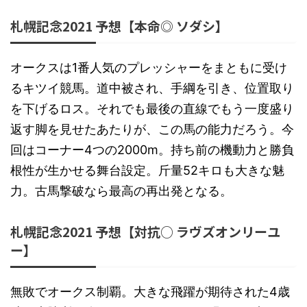
札幌記念2021 予想【本命◎ ソダシ】
オークスは1番人気のプレッシャーをまともに受け
るキツイ競馬。道中被され、手綱を引き、位置取り
を下げるロス。それでも最後の直線でもう一度盛り
返す脚を見せたあたりが、この馬の能力だろう。今
回はコーナー4つの2000m。持ち前の機動力と勝負
根性が生かせる舞台設定。斤量52キロも大きな魅
力。古馬撃破なら最高の再出発となる。
札幌記念2021 予想【対抗○ ラヴズオンリーユ
ー】
無敗でオークス制覇。大きな飛躍が期待された4歳