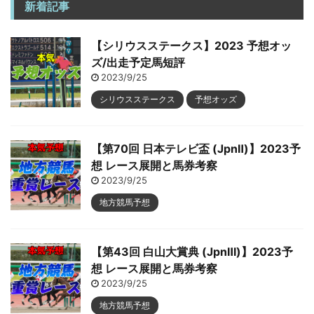
新着記事
【シリウスステークス】2023 予想オッ
ズ/出走予定馬短評
2023/9/25
シリウスステークス
予想オッズ
【第70回 日本テレビ盃 (JpnⅡ)】2023予
想 レース展開と馬券考察
2023/9/25
地方競馬予想
【第43回 白山大賞典 (JpnⅢ)】2023予
想 レース展開と馬券考察
2023/9/25
地方競馬予想