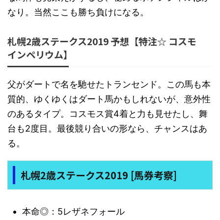
なり。当然ここも勝ち負けになる。
札幌2歳ステークス2019 予想【特注☆ コスモ
インペリウム】
父がダートで名を馳せたトランセンド。この馬も本
質的、ゆくゆくはダート馬かもしれないが、意外性
のあるタイプ。コスモス賞4着と力も見せたし、舞
台も2度目。最後競り合いの形なら、チャンスはあ
る。
札幌2歳ステークス2019 [馬券考察]
本命◎：5レザネフォール