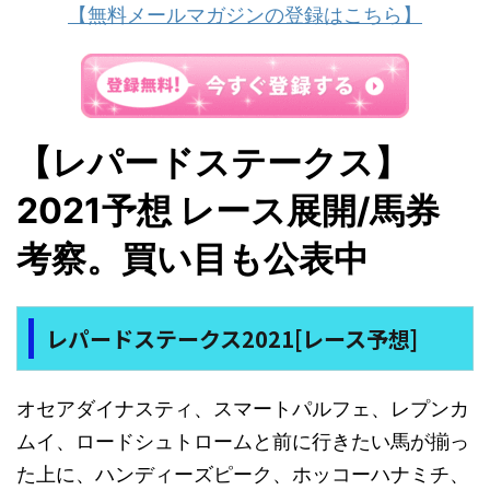
【無料メールマガジンの登録はこちら】
【レパードステークス】
2021予想 レース展開/馬券
考察。買い目も公表中
レパードステークス2021[レース予想]
オセアダイナスティ、スマートパルフェ、レプンカ
ムイ、ロードシュトロームと前に行きたい馬が揃っ
た上に、ハンディーズピーク、ホッコーハナミチ、