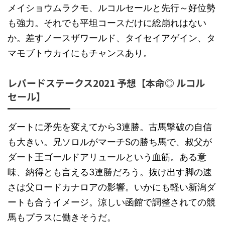
メイショウムラクモ、ルコルセールと先行～好位勢
も強力。それでも平坦コースだけに総崩れはない
か。差すノースザワールド、タイセイアゲイン、タ
マモブトウカイにもチャンスあり。
レパードステークス2021 予想【本命◎ ルコル
セール】
ダートに矛先を変えてから3連勝。古馬撃破の自信
も大きい。兄ソロルがマーチSの勝ち馬で、叔父が
ダート王ゴールドアリュールという血筋。ある意
味、納得とも言える3連勝だろう。抜け出す脚の速
さは父ロードカナロアの影響。いかにも軽い新潟ダ
ートも合うイメージ。涼しい函館で調整されての競
馬もプラスに働きそうだ。