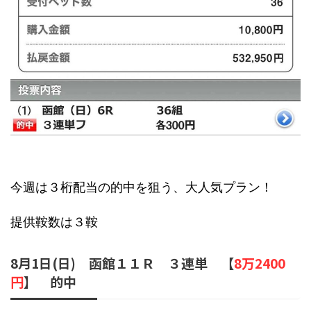
今週は３桁配当の的中を狙う、大人気プラン！
提供鞍数は３鞍
8月1日(日) 函館１１Ｒ ３連単 【
8万2400
円
】 的中