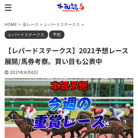
HOME
>
全レース
>
レパードステークス
>
レパードステークス
予想
【レパードステークス】2021予想レース
展開/馬券考察。買い目も公表中
2021年8月6日