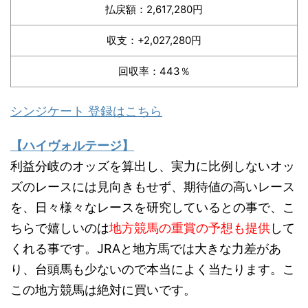
払戻額：2,617,280円
収支：+2,027,280円
回収率：443％
シンジケート 登録はこちら
【ハイヴォルテージ】
利益分岐のオッズを算出し、実力に比例しないオッ
ズのレースには見向きもせず、期待値の高いレース
を、日々様々なレースを研究しているとの事で、こ
ちらで嬉しいのは
地方競馬の重賞の予想も提供
して
くれる事です。JRAと地方馬では大きな力差があ
り、台頭馬も少ないので本当によく当たります。こ
この地方競馬は絶対に買いです。