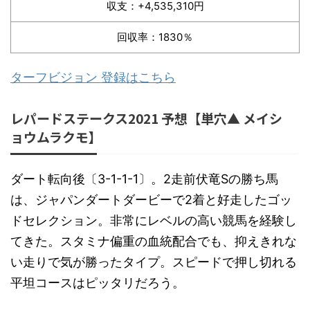
収支：+4,535,310円
回収率：1830％
ターフビジョン 登録はこちら
レパードステークス2021 予想【単穴▲ メイシ
ョウムラクモ】
ダート転向後〔3-1-1-1〕。2走前伏竜Sの勝ち馬
は、ジャパンダートダービーで2着と好走したゴッ
ドセレクション。非常にレベルの高い競馬を経験し
てきた。スタミナ偏重の血統配合でも、抑えきれな
い走りで気が勝ったタイプ。スピードで押し切れる
平坦コースはピッタリだろう。