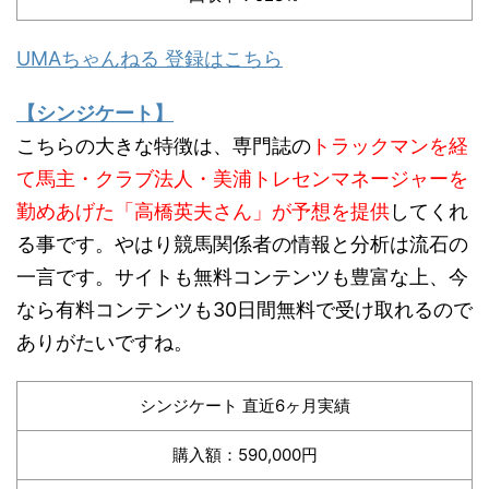
UMAちゃんねる 登録はこちら
【シンジケート】
こちらの大きな特徴は、専門誌の
トラックマンを経
て馬主・クラブ法人・美浦トレセンマネージャーを
勤めあげた「高橋英夫さん」が予想を提供
してくれ
る事です。やはり競馬関係者の情報と分析は流石の
一言です。サイトも無料コンテンツも豊富な上、今
なら有料コンテンツも30日間無料で受け取れるので
ありがたいですね。
シンジケート 直近6ヶ月実績
購入額：590,000円