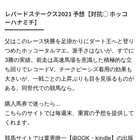
レパードステークス2021 予想【対抗○ ホッコ
ーハナミチ】
父はこのレース快勝を足掛かりにダート王へと登り
つめたホッコータルマエ。派手さはないが、すでに
3勝の実績。前走は高速馬場を意識した積極的な立
ち回りでレコードV。チークピーシズ着用の効果も
大きいが、一戦ごとの上昇ぶりも目を見張るものが
ある。同世代での競馬なら。
購入馬券で迷ったら…
こちらのサイトでは毎週末、重賞の予想を提供して
くれます。
競馬サイトでは業界唯一【iBOOK・kindle】の出版