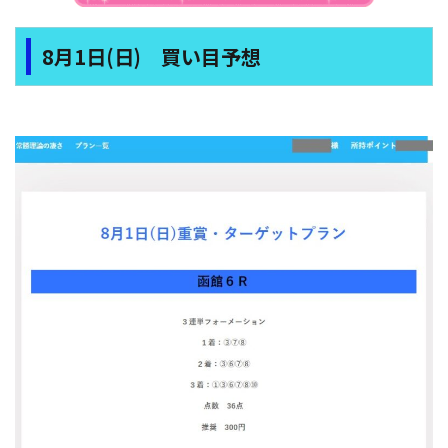
8月1日(日) 買い目予想