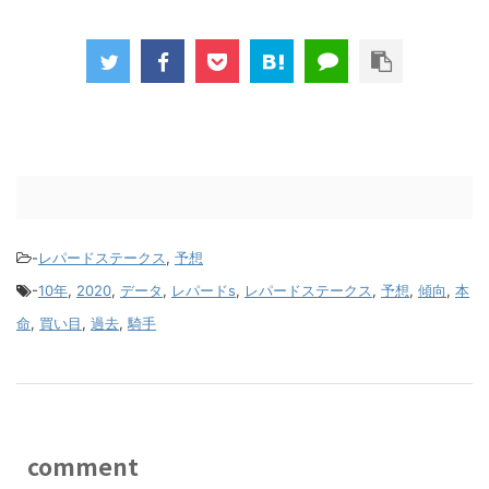
-
レパードステークス
,
予想
-
10年
,
2020
,
データ
,
レパードs
,
レパードステークス
,
予想
,
傾向
,
本
命
,
買い目
,
過去
,
騎手
comment