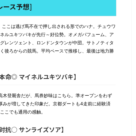
レース予想]
、ここは逃げ馬不在で押し出される形でのハナ。チュウワ
ネルユキツバキが先行～好位勢。オメガパフューム、ア
グレンツェント、ロンドンタウンが中団。サトノティタ
く後ろからの競馬。平均ペースで推移し、最後は地力勝
【本命◎ マイネルユキツバキ】
高木登厩舎だが、馬券妙味はこちら。準オープンをわず
厚みが増してきた印象だ。京都ダートも4走前に経験済
ここでも通用の感触。
【対抗○ サンライズソア】