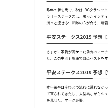
昨年の勝ち馬で、秋はJBCクラシッ
ラリーステークスは、勝ったインティ
淡々と流せる中距離の方が合う。連覇
平安ステークス2019 予想
さすがに家賃が高かった前走のマーチ
た。この中間も坂路で自己べストをマ
平安ステークス2019 予想
昨年後半は今ひとつ流れに乗れなかっ
て直されてきたし、大型馬ながら久々
を見せた。マーク必要。