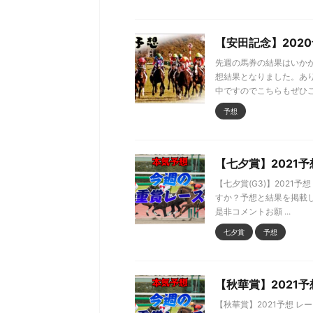
【安田記念】202
先週の馬券の結果はいか
想結果となりました。あ
中ですのでこちらもぜひご .
予想
【七夕賞】2021
【七夕賞(G3)】2021
すか？予想と結果を掲載
是非コメントお願 ...
七夕賞
予想
【秋華賞】2021
【秋華賞】2021予想 