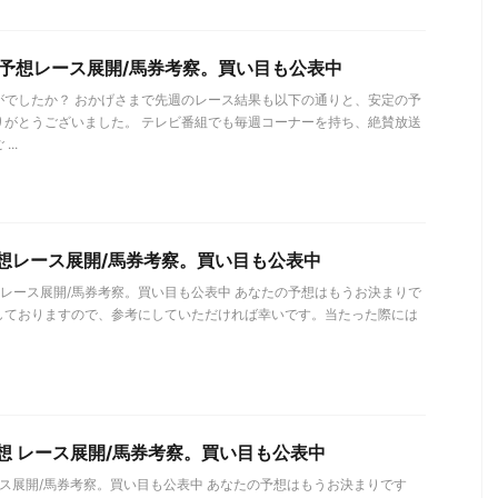
0予想レース展開/馬券考察。買い目も公表中
がでしたか？ おかげさまで先週のレース結果も以下の通りと、安定の予
りがとうございました。 テレビ番組でも毎週コーナーを持ち、絶賛放送
..
予想レース展開/馬券考察。買い目も公表中
予想 レース展開/馬券考察。買い目も公表中 あなたの予想はもうお決まりで
しておりますので、参考にしていただければ幸いです。当たった際には
予想 レース展開/馬券考察。買い目も公表中
レース展開/馬券考察。買い目も公表中 あなたの予想はもうお決まりです