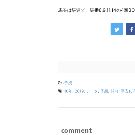
馬券は馬連で、馬番8.9.11.14の4頭
-
予想
-
10年
,
2019
,
データ
,
予想
,
傾向
,
平安s
,
comment