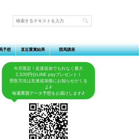
馬予想
直近重賞結果
競馬講座
今月限定！友達追加でもれなく最大
2,500円分LINE payプレゼント！
受取方法は友達追加後にお知らせがくる
よ♪
毎週重賞データ予想をお届けします♪