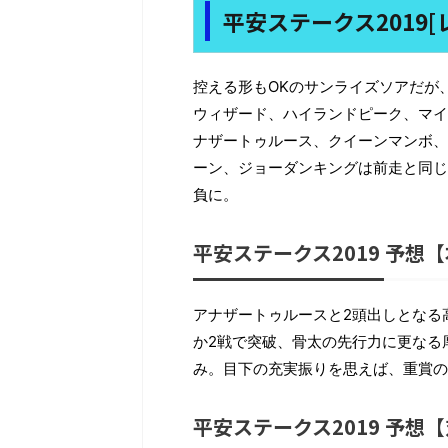
平安ステークス2019[
控える形もOKのサンライズソアだが
ウィザード、ハイランドピーク、マイ
ナザートゥルース、クイーンマンボ、
ーン、ジョーダンキングは前走と同じ
負に。
平安ステークス2019 予想
アナザートゥルースと2頭出しとなる
か2戦で突破、骨太の先行力に更なる
み。目下の充実振りを思えば、重賞の
平安ステークス2019 予想