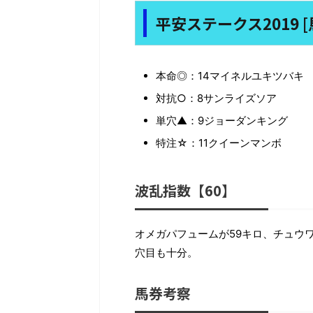
平安ステークス2019 
本命◎：14マイネルユキツバキ
対抗○：8サンライズソア
単穴▲：9ジョーダンキング
特注☆：11クイーンマンボ
波乱指数【60】
オメガパフュームが59キロ、チュウ
穴目も十分。
馬券考察