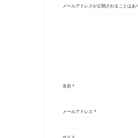
メールアドレスが公開されることはあ
名前
*
メールアドレス
*
サイト