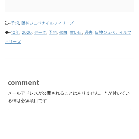
-
予想
,
阪神ジュベナイルフィリーズ
-
10年
,
2020
,
データ
,
予想
,
傾向
,
買い目
,
過去
,
阪神ジュベナイルフ
ィリーズ
comment
メールアドレスが公開されることはありません。
*
が付いてい
る欄は必須項目です