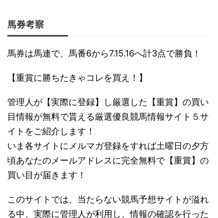
馬券考察
馬券は馬連で、馬番6から7.15.16へ計3点で勝負！
【重賞に勝ちたきゃコレを買え！】
管理人が【実際に登録】し厳選した【重賞】の買い
目情報が無料で貰える厳選優良競馬情報サイト５サ
イトをご紹介します！
いま各サイトにメルマガ登録をすれば土曜日の夕方
頃あなたのメールアドレスに完全無料で【重賞】の
買い目が届きます！
このサイトでは、当たらない競馬予想サイトが溢れ
る中、実際に管理人が利用し、情報の確認を行った