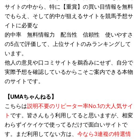
サイトの中から、特に【重賞】の買い目情報を無料
でもらえ、そして的中が狙えるサイトを競馬予想サ
イトに必要な
的中率 無料情報力 配当性 信頼性 使いやすさ
の5点で評価して、上位サイトのみランキングして
います。
他人の意見や口コミサイトを鵜呑みにせず、自分で
実際予想を確認しているからこそご案内できる本物
のサイトです。
【UMAちゃんねる】
こちらは
説明不要のリピーター率No.1の大人気サイ
ト
です。皆さんもう利用してると思いますが、相変
わらずイケイケで使ってるだけで面白いサイトで
す。まだ利用してない方は、
今なら3連複の特選情