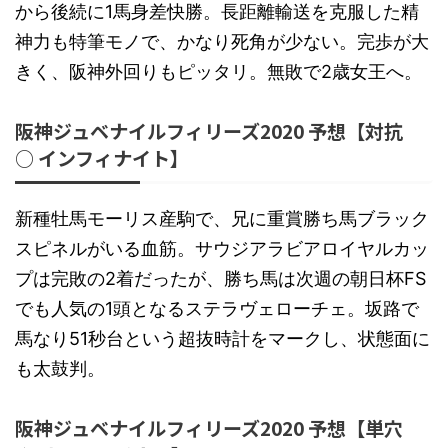
から後続に1馬身差快勝。長距離輸送を克服した精
神力も特筆モノで、かなり死角が少ない。完歩が大
きく、阪神外回りもピッタリ。無敗で2歳女王へ。
阪神ジュベナイルフィリーズ2020 予想【対抗
○ インフィナイト】
新種牡馬モーリス産駒で、兄に重賞勝ち馬ブラック
スピネルがいる血筋。サウジアラビアロイヤルカッ
プは完敗の2着だったが、勝ち馬は次週の朝日杯FS
でも人気の1頭となるステラヴェローチェ。坂路で
馬なり51秒台という超抜時計をマークし、状態面に
も太鼓判。
阪神ジュベナイルフィリーズ2020 予想【単穴