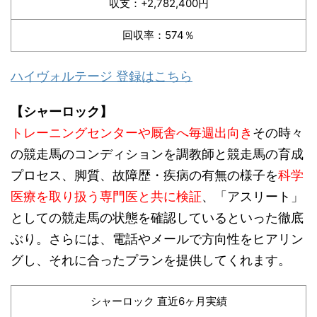
収支：+2,782,400円
回収率：574％
ハイヴォルテージ 登録はこちら
【シャーロック】
トレーニングセンターや厩舎へ毎週出向き
その時々
の競走馬のコンディションを調教師と競走馬の育成
プロセス、脚質、故障歴・疾病の有無の様子を
科学
医療を取り扱う専門医と共に検証
、「アスリート」
としての競走馬の状態を確認しているといった徹底
ぶり。さらには、電話やメールで方向性をヒアリン
グし、それに合ったプランを提供してくれます。
シャーロック 直近6ヶ月実績