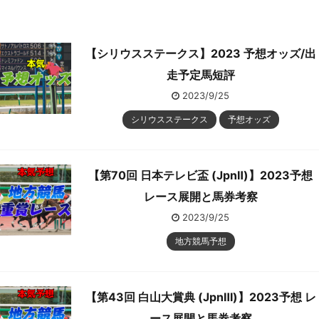
向＆予想 先週の馬券の結
したか？ おかげさまで先
果はいかがでしたか？ お
週のレース結果も以下の
かげさまで先週のレース
通りと、安定の予想結果
【シリウスステークス】2023 予想オッズ/出
結果も以下の通りと、安
となりました。ありがと
走予定馬短評
定の予想結果となりまし
うございました。 テレビ
2023/9/25
た。ありがとうございま
番組でも毎週コーナーを
した。 テレビ番組でも毎
持ち、絶賛放送中ですの
シリウスステークス
予想オッズ
週コーナーを持ち、絶賛
でこちらもぜひご覧頂け
放送中ですのでこちらも
ると嬉しいです♪ 好評に
ぜひご覧頂けると嬉しい
つき今週も無料メルマガ
【第70回 日本テレビ盃 (JpnⅡ)】2023予想
です♪ 好評につき今週も
にて重賞の予想を提供さ
レース展開と馬券考察
無料メルマガにて重賞の
せて頂きます。 【無料メ
2023/9/25
予想を提供させて頂きま
ールマガジンの登録はこ
す。 【無料メールマガジ
ちら】 ※我々は的中回収
地方競馬予想
ンの登録はこちら】 ※
実績にこだわる実績至上
我々は的中回収実績にこ
主義です。的中の結果も
だわる実績至上主義で
ご覧になって頂ければわ
【第43回 白山大賞典 (JpnⅢ)】2023予想 レ
す。的中の結果もご覧に
かると思いますが【少点
ース展開と馬券考察