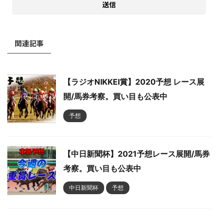
関連記事
【ラジオNIKKEI賞】2020予想 レース展
開/馬券考察。買い目も公表中
予想
【中日新聞杯】2021予想レース展開/馬券
考察。買い目も公表中
中日新聞杯
予想