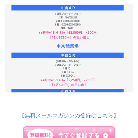
【無料メールマガジンの登録はこちら】