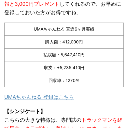
報と3,000円プレゼント
してくれるので、お早めに
登録しておいた方がお得ですね。
UMAちゃんねる 直近6ヶ月実績
購入額：412,000円
払戻額：5,647,410円
収支：+5,235,410円
回収率：1270％
UMAちゃんねる 登録はこちら
【シンジケート】
こちらの大きな特徴は、専門誌の
トラックマンを経