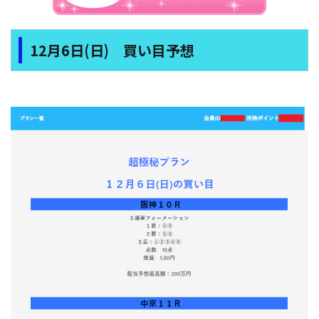
12月6日(日) 買い目予想