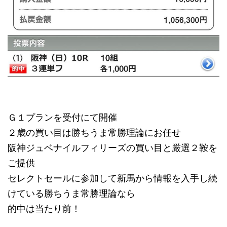
Ｇ１プランを受付にて開催
２歳の買い目は勝ちうま常勝理論にお任せ
阪神ジュベナイルフィリーズの買い目と厳選２鞍を
ご提供
セレクトセールに参加して新馬から情報を入手し続
けている勝ちうま常勝理論なら
的中は当たり前！