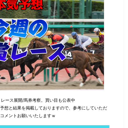
予想 レース展開/馬券考察。買い目も公表中
予想と結果を掲載しておりますので、参考にしていただ
コメントお願いいたしますｗ