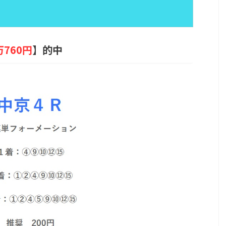
万760円
】的中