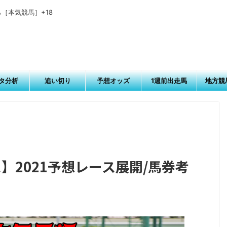
［本気競馬］+18
タ分析
追い切り
予想オッズ
1週前出走馬
地方競
】2021予想レース展開/馬券考