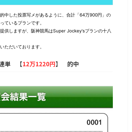
プランは、的中した投票写メがあるように、合計「64万900円」の
っているプランです。
しますが、阪神競馬はSuper Jockey'sプランの十八
いただいております。
３連単 【
12万1220円
】 的中