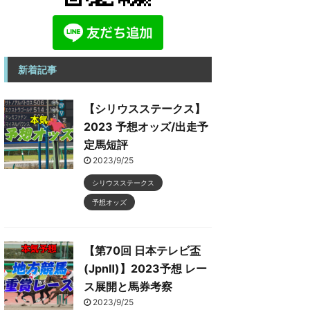
新着記事
【シリウスステークス】
2023 予想オッズ/出走予
定馬短評
2023/9/25
シリウスステークス
予想オッズ
【第70回 日本テレビ盃
(JpnⅡ)】2023予想 レー
ス展開と馬券考察
2023/9/25