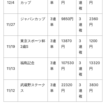
12/4
カップ
単
円
連
円
複
ジャパンカップ
3連
9850円
3
2360
11/27
単
連
円
複
東京スポーツ杯
3連
13870
3
1200
11/19
2歳S
単
円
連
円
複
福島記念
3連
107530
3
13320
11/13
単
円
連
円
複
武蔵野ステーク
3連
22320
3
3830
11/12
ス
単
円
連
円
複