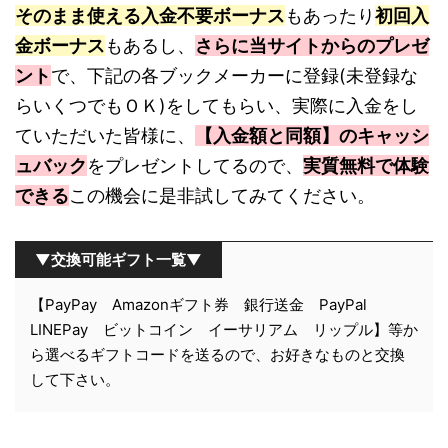
そのまま使える入金不要ボーナス
もあったり
初回入
金ボーナス
もあるし、
さらに当サイトからのプレゼ
ント
で、下記の各ブックメーカーに登録(未登録な
らいくつでもＯＫ)をしてもらい、実際に入金をし
ていただいた皆様に、
【入金額と同額】のキャッシ
ュバック
をプレゼントしてるので、
実質無料で体験
できる
この機会に是非試してみてください。
▼交換可能ギフト一覧▼
【PayPay Amazonギフト券 銀行送金 PayPal
LINEPay ビットコイン イーサリアム リップル】等か
ら選べるギフトコードを送るので、お好きなものと交換
して下さい。