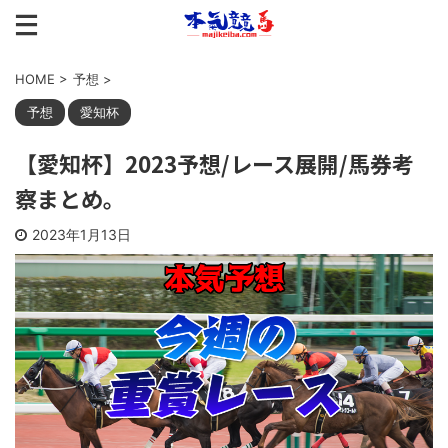
HOME
>
予想
>
予想
愛知杯
【愛知杯】2023予想/レース展開/馬券考
察まとめ。
2023年1月13日