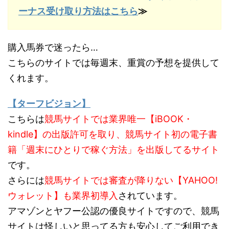
ーナス受け取り方法はこちら
≫
購入馬券で迷ったら…
こちらのサイトでは毎週末、重賞の予想を提供して
くれます。
【ターフビジョン】
こちらは
競馬サイトでは業界唯一【iBOOK・
kindle】の出版許可を取り、競馬サイト初の電子書
籍「週末にひとりで稼ぐ方法」を出版してるサイト
です。
さらには
競馬サイトでは審査が降りない【YAHOO!
ウォレット】も業界初導入
されています。
アマゾンとヤフー公認の優良サイトですので、競馬
サイトは怪しいと思ってる方も安心してご利用でき