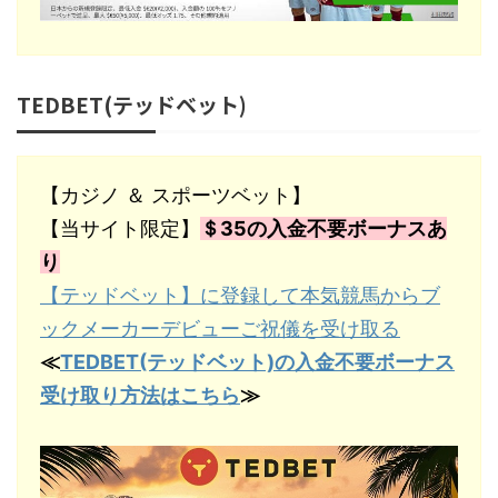
TEDBET(テッドベット)
【カジノ ＆ スポーツベット】
【当サイト限定】
＄35の入金不要ボーナスあ
り
【テッドベット】に登録して本気競馬からブ
ックメーカーデビューご祝儀を受け取る
≪
TEDBET(テッドベット)の入金不要ボーナス
受け取り方法はこちら
≫