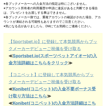
※各ブックメーカーへの入金方法の指定は特にございません。
※アカウント所有者の利用履歴や申請に違反があると判断できる場合
は、プレゼントをお渡しする事はできません。
※各ブックメーカー側では、重複アカウントの確認がされた場合、アカ
ウントが凍結される可能性もありますのでご注意ください。
※気になる点がありましたら、DMにてお気軽にご連絡ください。
【‎‎Sportsbet.io】に登録して本気競馬からブッ
クメーカーデビューご祝儀を受け取る
≪
Sportsbet.io(スポーツベットアイオー)の入
金方法詳細はこちらをクリック
≫
【コニベット】に登録して本気競馬からブッ
クメーカーデビューご祝儀を受け取る
≪
Konibet(コニベット)の入金不要ボーナス受
け取り方法はこちら
≫
≪
Konibet(コニベット)の入金方法詳細はこち