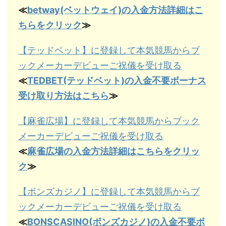
≪
betway(ベットウェイ)の入金方法詳細はこ
ちらをクリック
≫
【テッドベット】に登録して本気競馬からブ
ックメーカーデビューご祝儀を受け取る
≪
TEDBET(テッドベット)の入金不要ボーナス
受け取り方法はこちら
≫
【麻雀広場】に登録して本気競馬からブック
メーカーデビューご祝儀を受け取る
≪
麻雀広場の入金方法詳細はこちらをクリッ
ク
≫
【ボンズカジノ】に登録して本気競馬からブ
ックメーカーデビューご祝儀を受け取る
≪
BONSCASINO(ボンズカジノ)の入金不要ボ