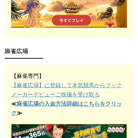
麻雀広場
【麻雀専門】
【麻雀広場】に登録して本気競馬からブック
メーカーデビューご祝儀を受け取る
≪
麻雀広場の入金方法詳細はこちらをクリッ
ク
≫