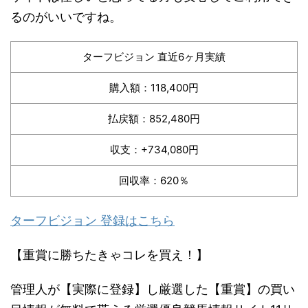
るのがいいですね。
ターフビジョン 直近6ヶ月実績
購入額：118,400円
払戻額：852,480円
収支：+734,080円
回収率：620％
ターフビジョン 登録はこちら
【重賞に勝ちたきゃコレを買え！】
管理人が【実際に登録】し厳選した【重賞】の買い