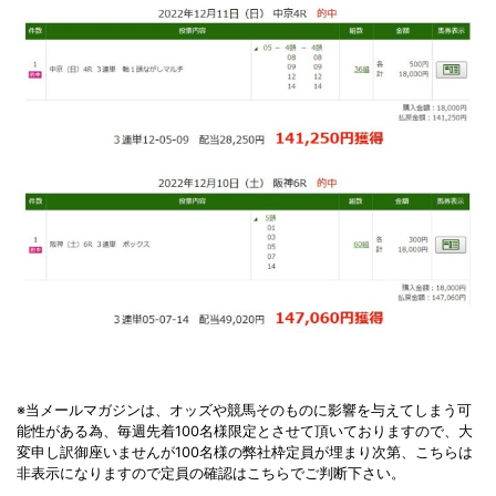
※当メールマガジンは、オッズや競馬そのものに影響を与えてしまう可
能性がある為、毎週先着100名様限定とさせて頂いておりますので、大
変申し訳御座いませんが100名様の弊社枠定員が埋まり次第、こちらは
非表示になりますので定員の確認はこちらでご判断下さい。