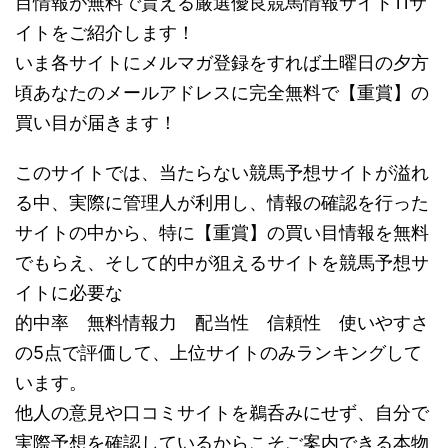
目情報が無料で貰える厳選優良競馬情報サイト11サ
イトをご紹介します！
いま各サイトにメルマガ登録をすれば土曜日の夕方
頃あなたのメールアドレスに完全無料で【重賞】の
買い目が届きます！
このサイトでは、当たらない競馬予想サイトが溢れ
る中、実際に管理人が利用し、情報の確認を行った
サイトの中から、特に【重賞】の買い目情報を無料
でもらえ、そして的中が狙えるサイトを競馬予想サ
イトに必要な
的中率 無料情報力 配当性 信頼性 使いやすさ
の5点で評価して、上位サイトのみランキングして
います。
他人の意見や口コミサイトを鵜呑みにせず、自分で
実際予想を確認しているからこそご案内できる本物