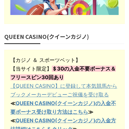
QUEEN CASINO(クイーンカジノ)
【カジノ ＆ スポーツベット】
【当サイト限定】
＄30の入金不要ボーナス＆
フリースピン30回あり
【QUEEN CASINO】に登録して本気競馬から
ブックメーカーデビューご祝儀を受け取る
≪
QUEEN CASINO(クイーンカジノ)の入金不
要ボーナス受け取り方法はこちら
≫
≪
QUEEN CASINO(クイーンカジノ)の入金方