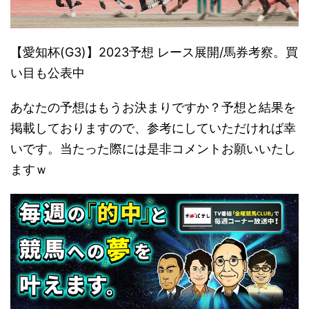
【愛知杯(G3)】2023予想 レース展開/馬券考察。買
い目も公表中
あなたの予想はもうお決まりですか？予想と結果を
掲載しておりますので、参考にしていただければ幸
いです。当たった際には是非コメントお願いいたし
ますｗ