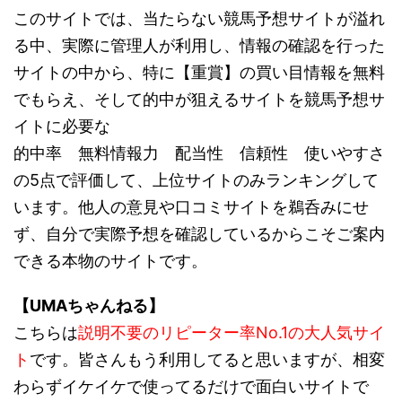
このサイトでは、当たらない競馬予想サイトが溢れ
る中、実際に管理人が利用し、情報の確認を行った
サイトの中から、特に【重賞】の買い目情報を無料
でもらえ、そして的中が狙えるサイトを競馬予想サ
イトに必要な
的中率 無料情報力 配当性 信頼性 使いやすさ
の5点で評価して、上位サイトのみランキングして
います。他人の意見や口コミサイトを鵜呑みにせ
ず、自分で実際予想を確認しているからこそご案内
できる本物のサイトです。
【UMAちゃんねる】
こちらは
説明不要のリピーター率No.1の大人気サイ
ト
です。皆さんもう利用してると思いますが、相変
わらずイケイケで使ってるだけで面白いサイトで