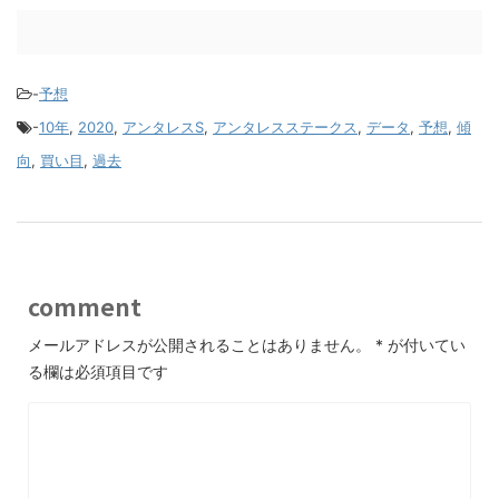
-
予想
-
10年
,
2020
,
アンタレスS
,
アンタレスステークス
,
データ
,
予想
,
傾
向
,
買い目
,
過去
comment
メールアドレスが公開されることはありません。
*
が付いてい
る欄は必須項目です