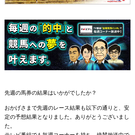
先週の馬券の結果はいかがでしたか？
おかげさまで先週のレース結果も以下の通りと、安
定の予想結果となりました。ありがとうございまし
た。
テレビ番組でも毎週コーナーを持ち、絶賛放送中で