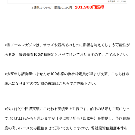
※当メールマガジンは、オッズや競馬そのものに影響を与えてしまう可能性が
ある為、毎週先着100名様限定とさせて頂いておりますので、ご了承下さい。
※大変申し訳御座いませんが100名様の弊社枠定員が埋まり次第、こちらは非
表示になりますので定員の確認はこちらでご判断下さい。
※我々は的中回収実績にこだわる実績至上主義です。的中の結果もご覧になっ
て頂ければわかると思いますが【少点数 / 配当 / 回収率】を重視し、予想信頼
度の高いレースのみ配信させて頂いておりますので、弊社投資信頼度条件を