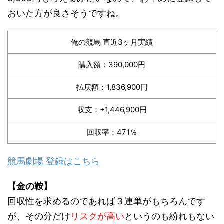
おいた方が良さそうですね。
俺の競馬 直近3ヶ月実績
購入額：390,000円
払戻額：1,836,900円
収支：+1,446,900円
回収率：471％
競馬劇場 登録はこちら
【金の鞍】
回収性を求めるのであれば３連単がもちろんです
が、その分だけ
リスクが高い
というのも紛れもない