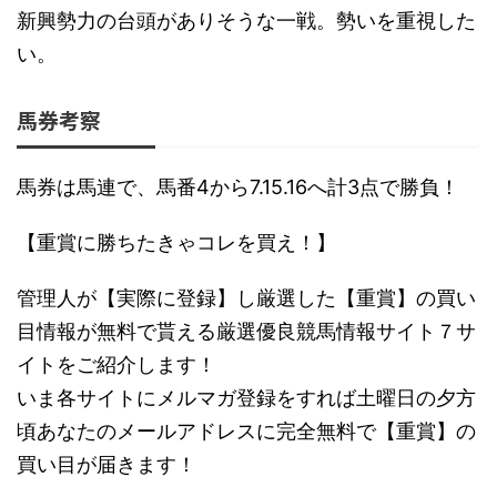
新興勢力の台頭がありそうな一戦。勢いを重視した
い。
馬券考察
馬券は馬連で、馬番4から7.15.16へ計3点で勝負！
【重賞に勝ちたきゃコレを買え！】
管理人が【実際に登録】し厳選した【重賞】の買い
目情報が無料で貰える厳選優良競馬情報サイト７サ
イトをご紹介します！
いま各サイトにメルマガ登録をすれば土曜日の夕方
頃あなたのメールアドレスに完全無料で【重賞】の
買い目が届きます！