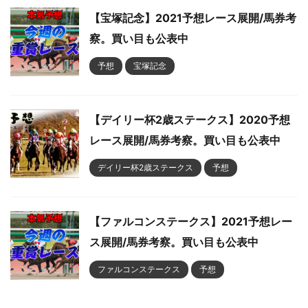
【宝塚記念】2021予想レース展開/馬券考
察。買い目も公表中
予想
宝塚記念
【デイリー杯2歳ステークス】2020予想
レース展開/馬券考察。買い目も公表中
デイリー杯2歳ステークス
予想
【ファルコンステークス】2021予想レー
ス展開/馬券考察。買い目も公表中
ファルコンステークス
予想