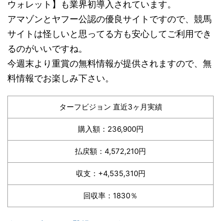
ウォレット】も業界初導入されています。
アマゾンとヤフー公認の優良サイトですので、競馬
サイトは怪しいと思ってる方も安心してご利用でき
るのがいいですね。
今週末より重賞の無料情報が提供されますので、無
料情報でお楽しみ下さい。
ターフビジョン 直近3ヶ月実績
購入額：236,900円
払戻額：4,572,210円
収支：+4,535,310円
回収率：1830％