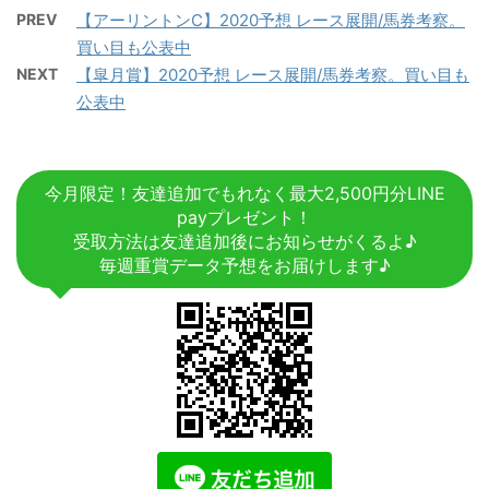
PREV
【アーリントンC】2020予想 レース展開/馬券考察。
買い目も公表中
NEXT
【皐月賞】2020予想 レース展開/馬券考察。買い目も
公表中
今月限定！友達追加でもれなく最大2,500円分LINE
payプレゼント！
受取方法は友達追加後にお知らせがくるよ♪
毎週重賞データ予想をお届けします♪