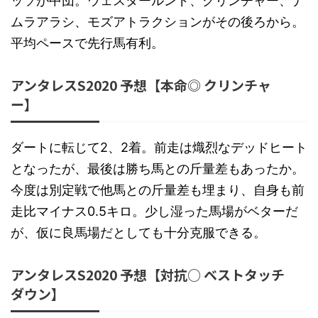
ッソが中団。ウェスタールンド、クリンチャー、ナ
ムラアラシ、モズアトラクションがその後ろから。
平均ペースで先行馬有利。
アンタレスS2020 予想【本命◎ クリンチャ
ー】
ダートに転じて2、2着。前走は熾烈なデッドヒート
となったが、最後は勝ち馬との斤量差もあったか。
今度は別定戦で他馬との斤量差も埋まり、自身も前
走比マイナス0.5キロ。少し湿った馬場がベターだ
が、仮に良馬場だとしても十分克服できる。
アンタレスS2020 予想【対抗○ ベストタッチ
ダウン】