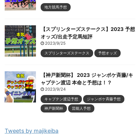
地方競馬予想
【スプリンターズステークス】2023 予想
オッズ/出走予定馬短評
2023/9/25
スプリンターズステークス
予想オッズ
【神戸新聞杯】 2023 ジャンポケ斉藤/キ
ャプテン渡辺 本命と予想は！？
2023/9/24
キャプテン渡辺予想
ジャンポケ斉藤予想
神戸新聞杯
芸能人予想
Tweets by majikeiba