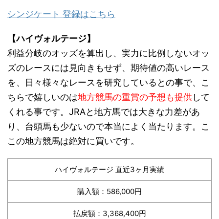
シンジケート 登録はこちら
【ハイヴォルテージ】
利益分岐のオッズを算出し、実力に比例しないオッ
ズのレースには見向きもせず、期待値の高いレース
を、日々様々なレースを研究しているとの事で、こ
ちらで嬉しいのは
地方競馬の重賞の予想も提供
して
くれる事です。JRAと地方馬では大きな力差があ
り、台頭馬も少ないので本当によく当たります。こ
この地方競馬は絶対に買いです。
ハイヴォルテージ 直近3ヶ月実績
購入額：586,000円
払戻額：3,368,400円