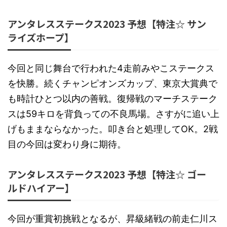
アンタレスステークス2023 予想【特注☆ サン
ライズホープ】
今回と同じ舞台で行われた4走前みやこステークス
を快勝。続くチャンピオンズカップ、東京大賞典で
も時計ひとつ以内の善戦。復帰戦のマーチステーク
スは59キロを背負っての不良馬場。さすがに追い上
げもままならなかった。叩き台と処理してOK。2戦
目の今回は変わり身に期待。
アンタレスステークス2023 予想【特注☆ ゴー
ルドハイアー】
今回が重賞初挑戦となるが、昇級緒戦の前走仁川ス