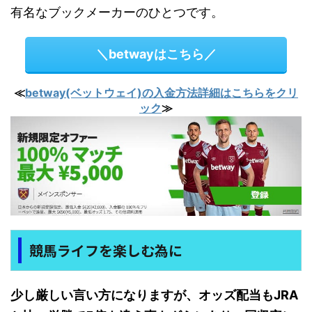
有名なブックメーカーのひとつです。
＼betwayはこちら／
≪
betway(ベットウェイ)の入金方法詳細はこちらをクリ
ック
≫
競馬ライフを楽しむ為に
少し厳しい言い方になりますが、オッズ配当もJRA