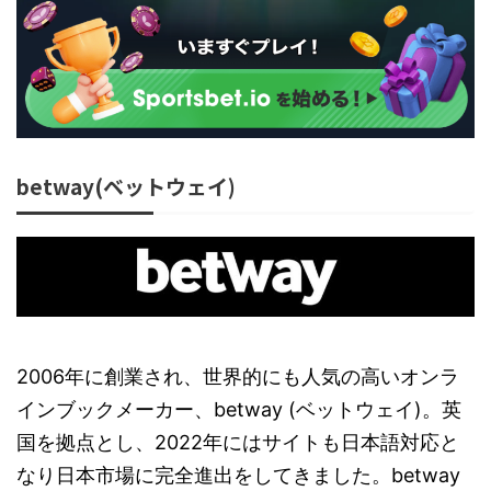
betway(ベットウェイ)
2006年に創業され、世界的にも人気の高いオンラ
インブックメーカー、betway (ベットウェイ)。英
国を拠点とし、2022年にはサイトも日本語対応と
なり日本市場に完全進出をしてきました。betway