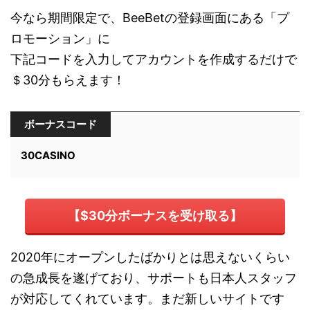
今なら期間限定で、BeeBetの登録画面にある「プ
ロモーション」に
下記コードを入力してアカウントを作成するだけで
＄30分もらえます！
ボーナスコード
30CASINO
【$30分ボーナスを受け取る】
2020年にオープンしたばかりとは思えないくらい
の急成長を遂げており、サポートも日本人スタッフ
が対応してくれています。まだ新しいサイトです