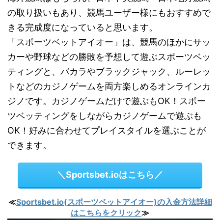
の取り扱いもあり、競馬ユーザー様にもおすすめで
きる完成度になっていると思います。
「スポーツベットアイオー」は、競馬のほかにサッ
カーや野球などの勝敗を予想して遊ぶスポーツベッ
ティングと、バカラやブラックジャック、ルーレッ
トなどのカジノゲームを両方楽しめるオンラインカ
ジノです。カジノゲームだけで遊ぶもOK！スポー
ツベッティングをしながらカジノゲームで遊ぶも
OK！好みに合わせてプレイスタイルを選ぶことが
できます。
＼Sportsbet.ioはこちら／
≪
Sportsbet.io(スポーツベットアイオー)の入金方法詳細
はこちらをクリック
≫