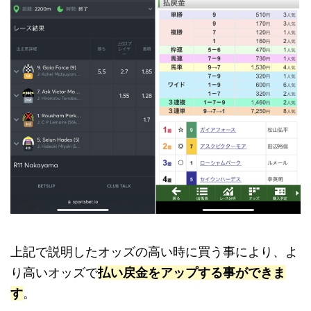
上記で説明したオッズの高い時に買う事により、よ
り高いオッズで
払い戻金をアップする事ができま
す
。