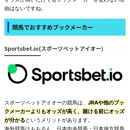
由はないですね。
競馬でおすすめブックメーカー
Sportsbet.io(スポーツベットアイオー)
スポーツベットアイオーの競馬は、
JRAや他のブッ
クメーカーよりもオッズが高く、賭ける前にオッズ
が分かる
というメリットがあります。
海外競馬はもちろん、日本中央競馬・日本地方競馬