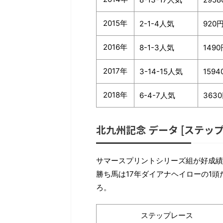
2015年
2-1-4人気
920
2016年
8-1-3人気
1490
2017年
3-14-15人気
1594
2018年
6-4-7人気
363
北九州記念 データ [ステッ
サマースプリントシリーズ組が好成績
勝ち馬は17年ダイアナヘイローの1
ろ。
ステップレース