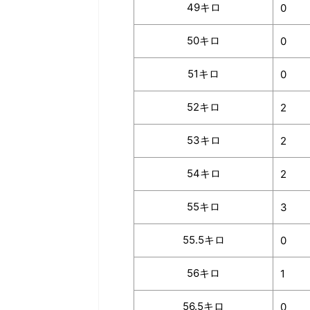
49キロ
0
50キロ
0
51キロ
0
52キロ
2
53キロ
2
54キロ
2
55キロ
3
55.5キロ
0
56キロ
1
56.5キロ
0