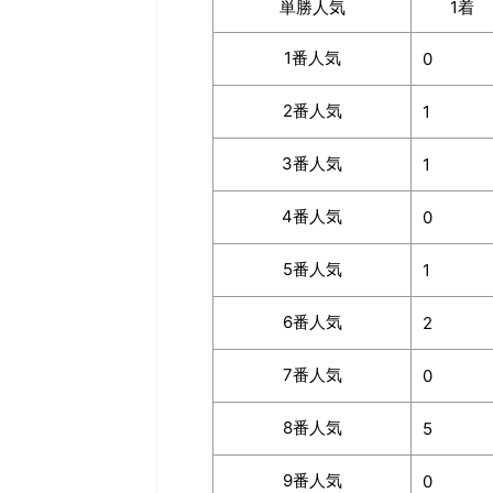
単勝人気
1着
1番人気
0
2番人気
1
3番人気
1
4番人気
0
5番人気
1
6番人気
2
7番人気
0
8番人気
5
9番人気
0