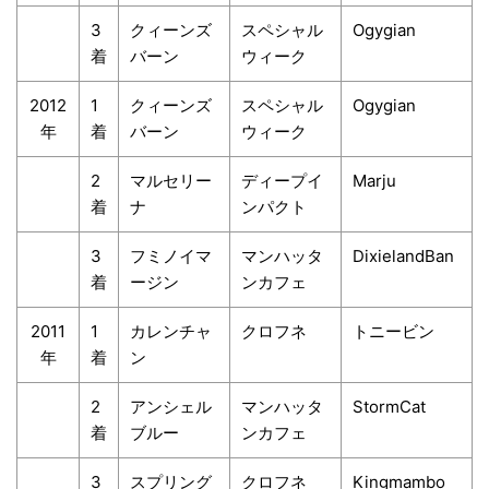
3
クィーンズ
スペシャル
Ogygian
着
バーン
ウィーク
2012
1
クィーンズ
スペシャル
Ogygian
年
着
バーン
ウィーク
2
マルセリー
ディープイ
Marju
着
ナ
ンパクト
3
フミノイマ
マンハッタ
DixielandBan
着
ージン
ンカフェ
2011
1
カレンチャ
クロフネ
トニービン
年
着
ン
2
アンシェル
マンハッタ
StormCat
着
ブルー
ンカフェ
3
スプリング
クロフネ
Kingmambo