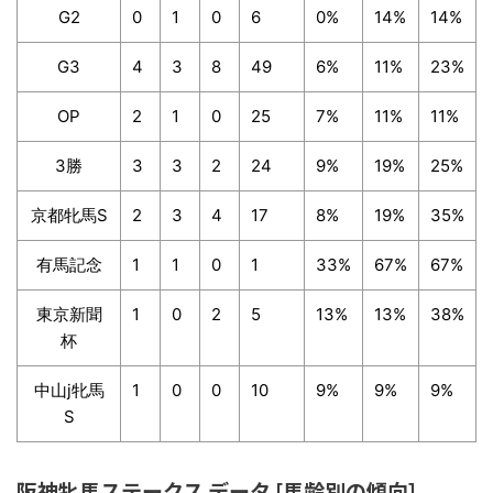
G2
0
1
0
6
0%
14%
14%
G3
4
3
8
49
6%
11%
23%
OP
2
1
0
25
7%
11%
11%
3勝
3
3
2
24
9%
19%
25%
京都牝馬S
2
3
4
17
8%
19%
35%
有馬記念
1
1
0
1
33%
67%
67%
東京新聞
1
0
2
5
13%
13%
38%
杯
中山j牝馬
1
0
0
10
9%
9%
9%
S
阪神牝馬ステークス データ [馬齢別の傾向]