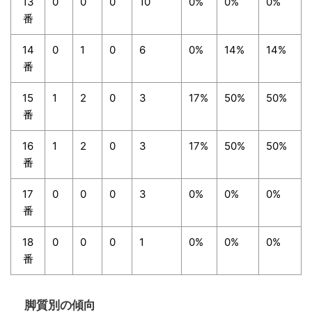
13
0
0
0
10
0%
0%
0%
番
14
0
1
0
6
0%
14%
14%
番
15
1
2
0
3
17%
50%
50%
番
16
1
2
0
3
17%
50%
50%
番
17
0
0
0
3
0%
0%
0%
番
18
0
0
0
1
0%
0%
0%
番
脚質別の傾向