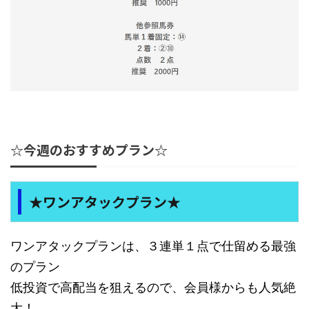
☆今週のおすすめプラン☆
★ワンアタックプラン★
ワンアタックプランは、３連単１点で仕留める最強
のプラン
低投資で高配当を狙えるので、会員様からも人気絶
大！