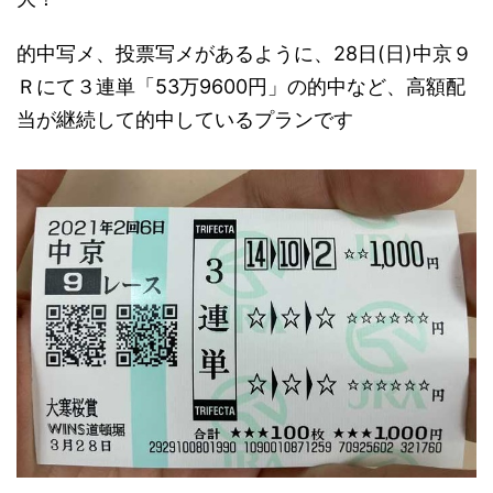
的中写メ、投票写メがあるように、28日(日)中京９
Ｒにて３連単「53万9600円」の的中など、高額配
当が継続して的中しているプランです