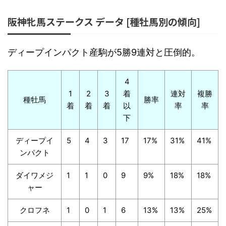
阪神牝馬ステークス データ [種牡馬別の傾向]
ディープインパクト産駒が5勝9連対と圧倒的。
4
1
2
3
着
連対
複勝
種牡馬
勝率
着
着
着
以
率
率
下
ディープイ
5
4
3
17
17%
31%
41%
ンパクト
ダイワメジ
1
1
0
9
9%
18%
18%
ャー
クロフネ
1
0
1
6
13%
13%
25%