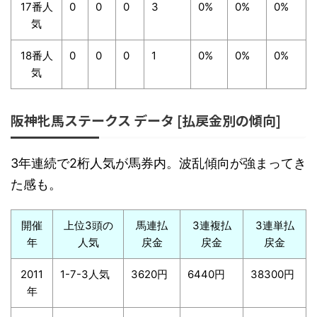
17番人
0
0
0
3
0%
0%
0%
気
18番人
0
0
0
1
0%
0%
0%
気
阪神牝馬ステークス データ [払戻金別の傾向]
3年連続で2桁人気が馬券内。波乱傾向が強まってき
た感も。
開催
上位3頭の
馬連払
3連複払
3連単払
年
人気
戻金
戻金
戻金
2011
1-7-3人気
3620円
6440円
38300円
年