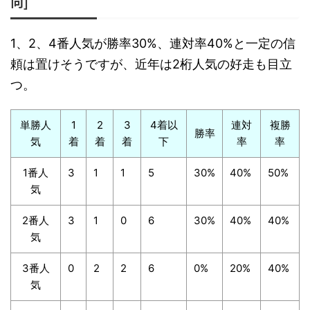
向]
1、2、4番人気が勝率30%、連対率40%と一定の信
頼は置けそうですが、近年は2桁人気の好走も目立
つ。
単勝人
1
2
3
4着以
連対
複勝
勝率
気
着
着
着
下
率
率
1番人
3
1
1
5
30%
40%
50%
気
2番人
3
1
0
6
30%
40%
40%
気
3番人
0
2
2
6
0%
20%
40%
気