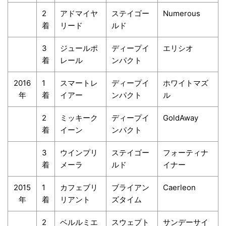
2
アドマイヤ
ステイゴー
Numerous
着
リード
ルド
3
ジュールポ
ディープイ
エリシオ
着
レール
ンパクト
2016
1
スマートレ
ディープイ
ホワイトマズ
年
着
イアー
ンパクト
ル
2
ミッキーク
ディープイ
GoldAway
着
イーン
ンパクト
3
ウインプリ
ステイゴー
フォーティナ
着
メーラ
ルド
イナー
2015
1
カフェブリ
ブライアン
Caerleon
年
着
リアント
ズタイム
2
ベルルミエ
スウェプト
サンデーサイ