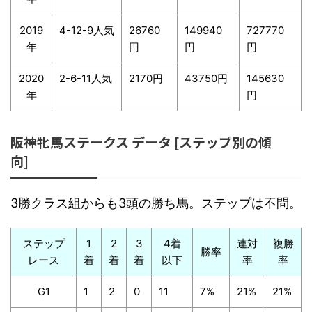
2019
4-12-9人気
26760
149940
727770
年
円
円
円
2020
2-6-11人気
2170円
43750円
145630
年
円
阪神牝馬ステークス データ [ステップ別の傾
向]
3勝クラス組からも3頭の勝ち馬。ステップは不問。
ステップ
1
2
3
4着
連対
複勝
勝率
レース
着
着
着
以下
率
率
G1
1
2
0
11
7%
21%
21%