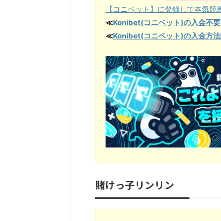
【コニベット】に登録して本気競
≪
Konibet(コニベット)の入
≪
Konibet(コニベット)の入金
賭けっ子リンリン