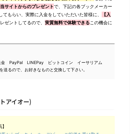
当サイトからのプレゼント
で、下記の各ブックメーカー
をしてもらい、実際に入金をしていただいた皆様に、
【入
レゼントしてるので、
実質無料で体験できる
この機会に
行送金 PayPal LINEPay ビットコイン イーサリアム
を送るので、お好きなものと交換して下さい。
ベットアイオー)
馬】