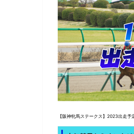
【阪神牝馬ステークス】2023出走予