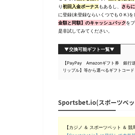
り
初回入金ボーナス
もあるし、
さらに
に登録(未登録ならいくつでもＯＫ)
金額と同額】のキャッシュバック
をプ
是非試してみてください。
▼交換可能ギフト一覧▼
【PayPay Amazonギフト券 銀
リップル】等から選べるギフトコード
Sportsbet.io(スポーツ
【カジノ ＆ スポーツベット ＆ 競