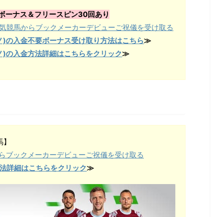
ボーナス＆フリースピン30回あり
して本気競馬からブックメーカーデビューご祝儀を受け取る
ンカジノ)の入金不要ボーナス受け取り方法はこちら
≫
カジノ)の入金方法詳細はこちらをクリック
≫
馬】
競馬からブックメーカーデビューご祝儀を受け取る
金方法詳細はこちらをクリック
≫