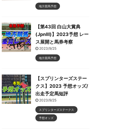
地方競馬予想
【第43回 白山大賞典
(JpnⅢ)】2023予想 レー
ス展開と馬券考察
2023/9/25
地方競馬予想
【スプリンターズステー
クス】2023 予想オッズ/
出走予定馬短評
2023/9/25
スプリンターズステークス
予想オッズ