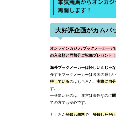
本気競馬からオンカジ
再開します！
大好評企画がカムバ
オンラインカジノ/ブックメーカーデ
の入金額と同額分ご祝儀プレゼント！
海外ブックメーカーは怪しいんじゃな
介するブックメーカーは各国の厳しい
得している
のはもちろん、
実際に自分
す。
一番驚いたのは、運営は海外なのに
問
ての方でも安心です。
もちろん
登録も無料
で、
登録しただけ