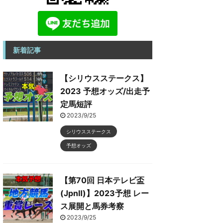
新着記事
【シリウスステークス】
2023 予想オッズ/出走予
定馬短評
2023/9/25
シリウスステークス
予想オッズ
【第70回 日本テレビ盃
(JpnⅡ)】2023予想 レー
ス展開と馬券考察
2023/9/25