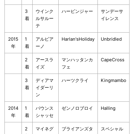
3
ウインク
ハービンジャー
サンデーサ
着
ルサルー
イレンス
テ
2015
1
アルビア
Harlan'sHoliday
Unbridled
年
着
ーノ
2
アースラ
マンハッタンカ
CapeCross
着
イズ
フェ
3
ディアマ
ハーツクライ
Kingmambo
着
イダーリ
ン
2014
1
バウンス
ゼンノロブロイ
Halling
年
着
シャッセ
2
マイネグ
ブライアンズタ
スペシャル