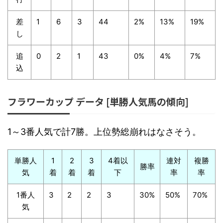
差
1
6
3
44
2%
13%
19%
し
追
0
2
1
43
0%
4%
7%
込
フラワーカップ データ [単勝人気馬の傾向]
1～3番人気で計7勝。上位勢総崩れはなさそう。
単勝人
1
2
3
4着以
連対
複勝
勝率
気
着
着
着
下
率
率
1番人
3
2
2
3
30%
50%
70%
気