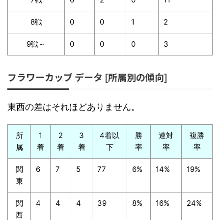
8戦
0
0
1
2
9戦～
0
0
0
3
フラワーカップ データ [所属別の傾向]
東西の差はそれほどありません。
所
1
2
3
4着以
勝
連対
複勝
属
着
着
着
下
率
率
率
関
6
7
5
77
6%
14%
19%
東
関
4
4
4
39
8%
16%
24%
西