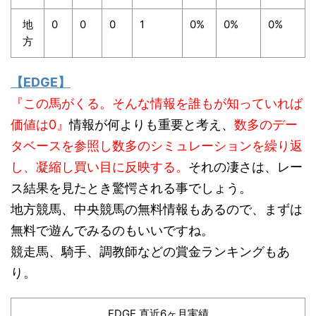
地
0
0
0
1
0%
0%
0%
方
【EDGE】
『この馬がくる。そんな情報を誰もが知っていれば
価値は0』
情報が何よりも重要と考え、
数多のデー
タベースを参照し数多のシミュレーションを繰り返
し、凝縮し買い目に反映する。
それの凄さは、レー
ス結果を見たとき驚愕される事でしょう。
地方競馬、中央競馬の無料情報もあるので、まずは
無料で遊んでみるのもいいですね。
競走馬、騎手、調教師などの賞金ランキングもあ
り。
EDGE 直近6ヶ月実績