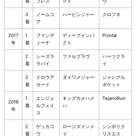
着
ブレス
クト
ヴ
3
ノームコ
ハービンジャー
クロフネ
着
ア
2017
1
ファンデ
ディープインパ
Pivotal
年
着
ィーナ
クト
2
シーズラ
ファルブラヴ
ハーツクラ
着
ラバイ
イ
3
ドロウア
ダイワメジャー
ジャングル
着
カード
ポケット
1
エンジェ
キングカメハメ
TejanoRun
2016
着
ルフェイ
ハ
年
ス
2
ゲッカコ
ロージズインメ
シンボリク
着
ウ
イ
リスエス