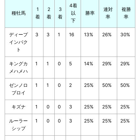
4着
1
2
3
連対
複勝
種牡馬
以
勝率
着
着
着
率
率
下
ディープ
3
3
1
16
13%
26%
30%
インパク
ト
キングカ
1
1
0
5
14%
29%
29%
メハメハ
ゼンノロ
1
1
0
2
25%
50%
50%
ブロイ
キズナ
1
0
0
3
25%
25%
25%
ルーラー
1
0
0
3
25%
25%
25%
シップ