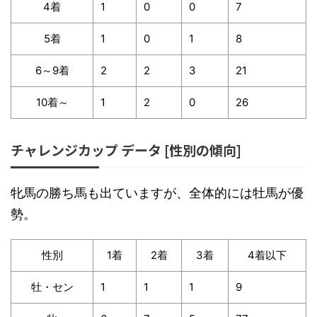
4着
1
0
0
7
5着
1
0
1
8
6～9着
2
2
3
21
10着～
1
2
0
26
チャレンジカップ データ [性別の傾向]
牝馬の勝ち馬も出ていますが、全体的には牡馬が優
勢。
性別
1着
2着
3着
4着以下
牡・セン
1
1
1
9