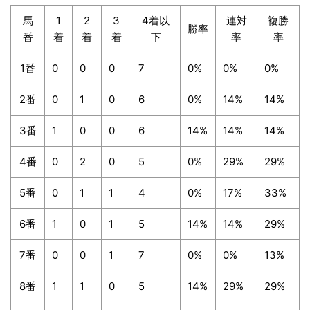
馬
1
2
3
4着以
連対
複勝
勝率
番
着
着
着
下
率
率
1番
0
0
0
7
0%
0%
0%
2番
0
1
0
6
0%
14%
14%
3番
1
0
0
6
14%
14%
14%
4番
0
2
0
5
0%
29%
29%
5番
0
1
1
4
0%
17%
33%
6番
1
0
1
5
14%
14%
29%
7番
0
0
1
7
0%
0%
13%
8番
1
1
0
5
14%
29%
29%