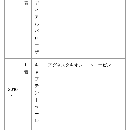
着
デ
ィ
ア
ル
バ
ロ
ー
ザ
1
キ
アグネスタキオン
トニービン
着
ャ
プ
テ
2010
ン
年
ト
ゥ
ー
レ