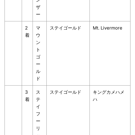
ザ
ー
2
マ
ステイゴールド
Mt. Livermore
着
ウ
ン
ト
ゴ
ー
ル
ド
3
ス
ステイゴールド
キングカメハメ
着
テ
ハ
イ
フ
ー
リ