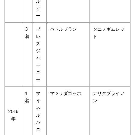
ル
ビ
ー
3
ブ
バトルプラン
タニノギムレッ
着
レ
ト
ス
ジ
ャ
ー
ニ
ー
1
マ
マツリダゴッホ
ナリタブライア
着
イ
ン
ネ
2016
ル
年
ハ
ニ