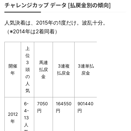
チャレンジカップ データ [払戻金別の傾向]
人気決着は、2015年の1度だけ。波乱十分。
（※2014年は2着同着）
上
位
3
馬連
開催
3連複
3連単払
頭
払戻
年
払戻金
戻金
の
金
人
気
6-
7050
164550
901440
4-
円
円
円
2012
13
年
人