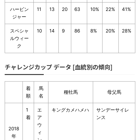
ハービン
11
13
20
63
10%
22%
41%
ジャー
スペシャ
10
14
9
86
8%
20%
28%
ルウィー
ク
チャレンジカップ データ [血統別の傾向]
着
馬
種牡馬
母父馬
順
名
1
エ
キングカメハメハ
サンデーサイレ
着
ア
ンス
ウ
2018
ィ
年
ン