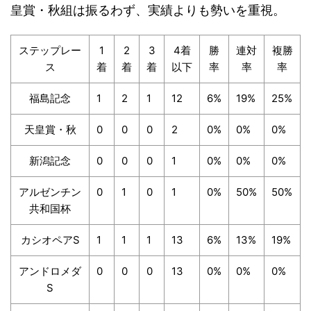
皇賞・秋組は振るわず、実績よりも勢いを重視。
ステップレー
1
2
3
4着
勝
連対
複勝
ス
着
着
着
以下
率
率
率
福島記念
1
2
1
12
6%
19%
25%
天皇賞・秋
0
0
0
2
0%
0%
0%
新潟記念
0
0
0
1
0%
0%
0%
アルゼンチン
0
1
0
1
0%
50%
50%
共和国杯
カシオペアS
1
1
1
13
6%
13%
19%
アンドロメダ
0
0
0
13
0%
0%
0%
S