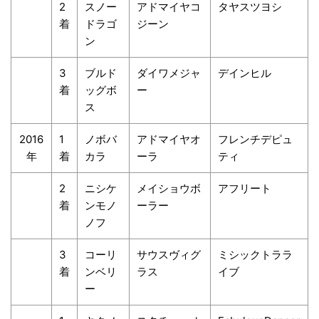
2
スノー
アドマイヤコ
タヤスツヨシ
着
ドラゴ
ジーン
ン
3
ブルド
ダイワメジャ
デインヒル
着
ッグボ
ー
ス
2016
1
ノボバ
アドマイヤオ
フレンチデピュ
年
着
カラ
ーラ
ティ
2
ニシケ
メイショウボ
アフリート
着
ンモノ
ーラー
ノフ
3
コーリ
サウスヴィグ
ミシックトララ
着
ンベリ
ラス
イブ
ー