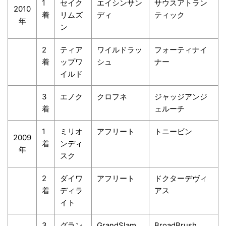
1
セイク
エイシンサン
サウスアトラン
2010
着
リムズ
ディ
ティック
年
ン
2
ティア
ワイルドラッ
フォーティナイ
着
ップワ
シュ
ナー
イルド
3
エノク
クロフネ
ジャッジアンジ
着
ェルーチ
1
ミリオ
アフリート
トニービン
2009
着
ンディ
年
スク
2
ダイワ
アフリート
ドクターデヴィ
着
ディラ
アス
イト
3
グラン
GrandSlam
BroadBrush