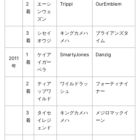
2
エーシ
Trippi
OurEmblem
着
ンウェ
ズン
3
シセイ
キングカメハ
ブライアンズタ
着
オウジ
メハ
イム
1
ケイア
SmartyJones
Danzig
2011
着
イガー
年
ベラ
2
ティア
ワイルドラッ
フォーティナイ
着
ップワ
シュ
ナー
イルド
3
タイセ
キングカメハ
メジロマックイ
着
イレジ
メハ
ーン
ェンド