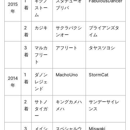
1
キクノ
スタチューオ
FabulousDancer
2015
着
ストー
ブリバ
年
ム
2
カジキ
サクラバクシ
ブライアンズタ
着
ンオー
イム
3
マルカ
アフリート
タヤスツヨシ
着
フリー
ト
1
ダノン
MachoUno
StormCat
2014
着
レジェ
年
ンド
2
サトノ
キングカメハ
サンデーサイレ
着
タイガ
メハ
ンス
ー
3
メイシ
スペシャルウ
Miswaki