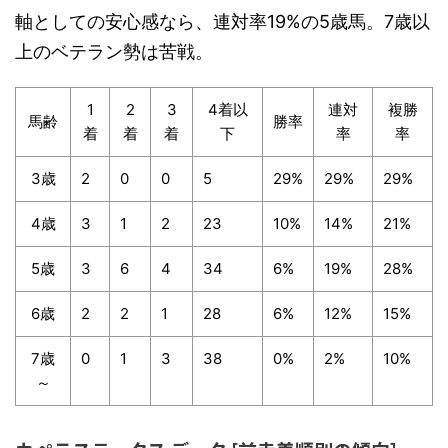
軸としての安心感なら、連対率19%の5歳馬。7歳以
上のベテラン勢は苦戦。
1
2
3
4着以
連対
複勝
馬齢
勝率
着
着
着
下
率
率
3歳
2
0
0
5
29%
29%
29%
4歳
3
1
2
23
10%
14%
21%
5歳
3
6
4
34
6%
19%
28%
6歳
2
2
1
28
6%
12%
15%
7歳
0
1
3
38
0%
2%
10%
～