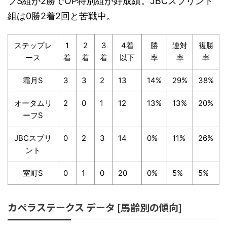
フS組が2勝でOP特別組が好成績。JBCスプリント
組は0勝2着2回と苦戦中。
ステップレ
1
2
3
4着
勝
連対
複勝
ース
着
着
着
以下
率
率
率
霜月S
3
3
2
13
14%
29%
38%
オータムリ
2
0
1
12
13%
13%
20%
ーフS
JBCスプリ
0
2
3
14
0%
11%
26%
ント
室町S
0
1
0
20
0%
5%
5%
カペラステークス データ [馬齢別の傾向]