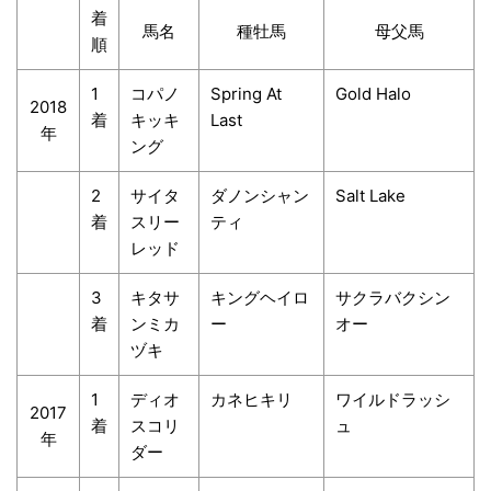
着
馬名
種牡馬
母父馬
順
1
コパノ
Spring At
Gold Halo
2018
着
キッキ
Last
年
ング
2
サイタ
ダノンシャン
Salt Lake
着
スリー
ティ
レッド
3
キタサ
キングヘイロ
サクラバクシン
着
ンミカ
ー
オー
ヅキ
1
ディオ
カネヒキリ
ワイルドラッシ
2017
着
スコリ
ュ
年
ダー