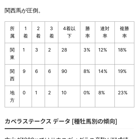
関西馬が圧倒。
所
1
2
3
4着以
勝
連対
複勝
属
着
着
着
下
率
率
率
関
1
3
2
28
3%
12%
18%
東
関
9
6
6
90
8%
14%
19%
西
地
0
1
2
10
0%
8%
23%
方
カペラステークス データ [種牡馬別の傾向]