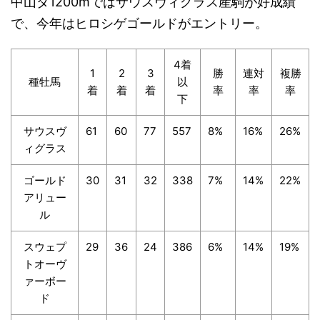
中山ダ1200mではサウスヴィグラス産駒が好成績
で、今年はヒロシゲゴールドがエントリー。
4着
1
2
3
勝
連対
複勝
種牡馬
以
着
着
着
率
率
率
下
サウスヴ
61
60
77
557
8%
16%
26%
ィグラス
ゴールド
30
31
32
338
7%
14%
22%
アリュー
ル
スウェプ
29
36
24
386
6%
14%
19%
トオーヴ
ァーボー
ド