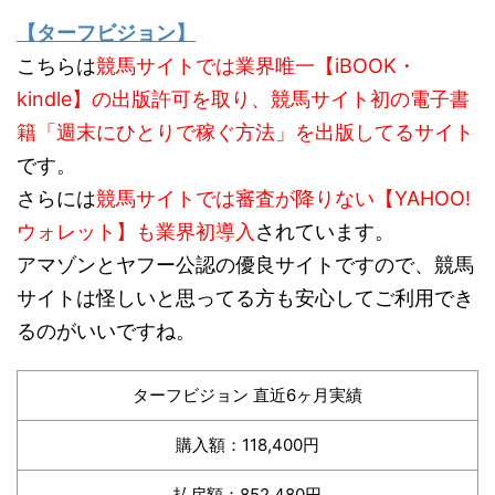
【ターフビジョン】
こちらは
競馬サイトでは業界唯一【iBOOK・
kindle】の出版許可を取り、競馬サイト初の電子書
籍「週末にひとりで稼ぐ方法」を出版してるサイト
です。
さらには
競馬サイトでは審査が降りない【YAHOO!
ウォレット】も業界初導入
されています。
アマゾンとヤフー公認の優良サイトですので、競馬
サイトは怪しいと思ってる方も安心してご利用でき
るのがいいですね。
ターフビジョン 直近6ヶ月実績
購入額：118,400円
払戻額：852,480円