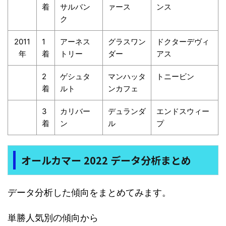
着
サルバン
ァース
ンス
ク
2011
1
アーネス
グラスワン
ドクターデヴィ
年
着
トリー
ダー
アス
2
ゲシュタ
マンハッタ
トニービン
着
ルト
ンカフェ
3
カリバー
デュランダ
エンドスウィー
着
ン
ル
プ
オールカマー 2022 データ分析まとめ
データ分析した傾向をまとめてみます。
単勝人気別の傾向から