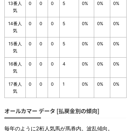
13番人
0
0
0
5
0%
0%
0%
気
14番人
0
0
0
5
0%
0%
0%
気
15番人
0
0
0
5
0%
0%
0%
気
16番人
0
0
0
4
0%
0%
0%
気
17番人
0
0
0
1
0%
0%
0%
気
オールカマー データ [払戻金別の傾向]
毎年のように2桁人気馬が馬券内。波乱傾向。