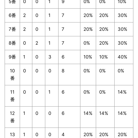
5番
0
0
1
9
0%
0%
10%
6番
2
0
1
7
20%
20%
30%
7番
2
0
1
7
20%
20%
30%
8番
0
2
1
7
0%
20%
30%
9番
1
0
3
6
10%
10%
40%
10
0
0
0
8
0%
0%
0%
番
11
0
0
1
6
0%
0%
14%
番
12
1
0
0
6
14%
14%
14%
番
13
1
0
0
4
20%
20%
20%