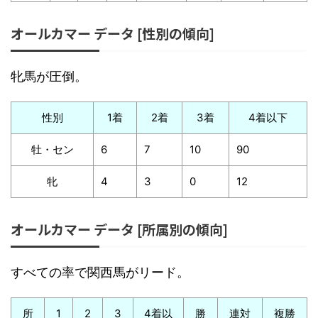
オールカマー データ [性別の傾向]
牝馬が圧倒。
性別
1着
2着
3着
4着以下
牡・セン
6
7
10
90
牝
4
3
0
12
オールカマー データ [所属別の傾向]
すべての率で関西馬がリード。
所
1
2
3
4着以
勝
連対
複勝