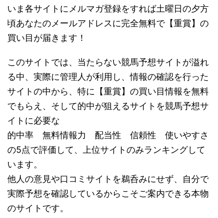
いま各サイトにメルマガ登録をすれば土曜日の夕方
頃あなたのメールアドレスに完全無料で【重賞】の
買い目が届きます！
このサイトでは、当たらない競馬予想サイトが溢れ
る中、実際に管理人が利用し、情報の確認を行った
サイトの中から、特に【重賞】の買い目情報を無料
でもらえ、そして的中が狙えるサイトを競馬予想サ
イトに必要な
的中率 無料情報力 配当性 信頼性 使いやすさ
の5点で評価して、上位サイトのみランキングして
います。
他人の意見や口コミサイトを鵜呑みにせず、自分で
実際予想を確認しているからこそご案内できる本物
のサイトです。