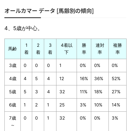
オールカマー データ [馬齢別の傾向]
4、5歳が中心。
1
2
3
4着以
勝
連対
複勝
馬齢
着
着
着
下
率
率
率
3歳
0
0
0
1
0%
0%
0%
4歳
4
5
4
12
16%
36%
52%
5歳
5
3
4
32
11%
18%
27%
6歳
1
2
1
25
3%
10%
14%
7歳
0
0
1
32
0%
0%
3%
～