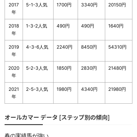
2017
5-1-3人気
1700円
3340円
20150円
年
2018
1-3-2人気
490円
490円
1640円
年
2019
4-3-6人気
2240円
8450円
54310円
年
2020
5-2-3人気
1850円
2830円
21480円
年
2021
2-5-3人気
1980円
4340円
21980円
年
オールカマー データ [ステップ別の傾向]
春の実績馬が強い。