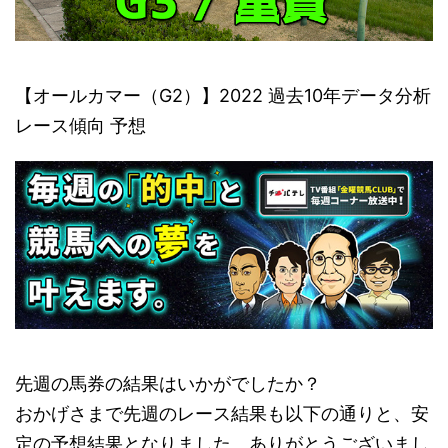
【オールカマー（G2）】2022 過去10年データ分析
レース傾向 予想
先週の馬券の結果はいかがでしたか？
おかげさまで先週のレース結果も以下の通りと、安
定の予想結果となりました。ありがとうございまし