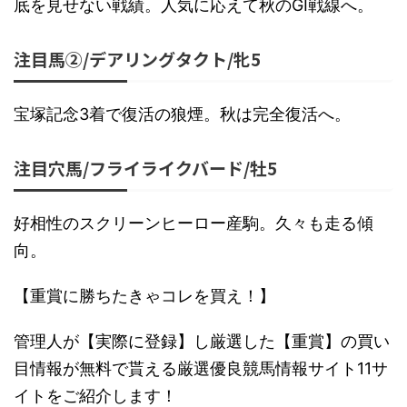
底を見せない戦績。人気に応えて秋のGI戦線へ。
注目馬②/デアリングタクト/牝5
宝塚記念3着で復活の狼煙。秋は完全復活へ。
注目穴馬/フライライクバード/牡5
好相性のスクリーンヒーロー産駒。久々も走る傾
向。
【重賞に勝ちたきゃコレを買え！】
管理人が【実際に登録】し厳選した【重賞】の買い
目情報が無料で貰える厳選優良競馬情報サイト11サ
イトをご紹介します！