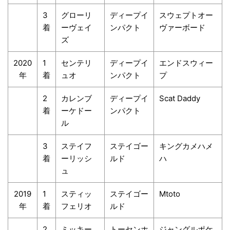
3
グローリ
ディープイ
スウェプトオー
着
ーヴェイ
ンパクト
ヴァーボード
ズ
2020
1
センテリ
ディープイ
エンドスウィー
年
着
ュオ
ンパクト
プ
2
カレンブ
ディープイ
Scat Daddy
着
ーケドー
ンパクト
ル
3
ステイフ
ステイゴー
キングカメハメ
着
ーリッシ
ルド
ハ
ュ
2019
1
スティッ
ステイゴー
Mtoto
年
着
フェリオ
ルド
2
ミッキー
トーセンホ
ジャングルポケ