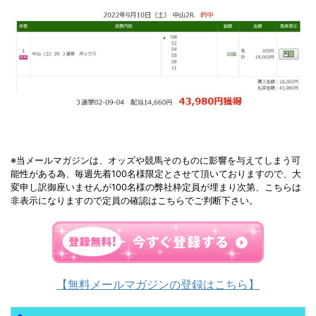
※当メールマガジンは、オッズや競馬そのものに影響を与えてしまう可
能性がある為、毎週先着100名様限定とさせて頂いておりますので、大
変申し訳御座いませんが100名様の弊社枠定員が埋まり次第、こちらは
非表示になりますので定員の確認はこちらでご判断下さい。
【無料メールマガジンの登録はこちら】