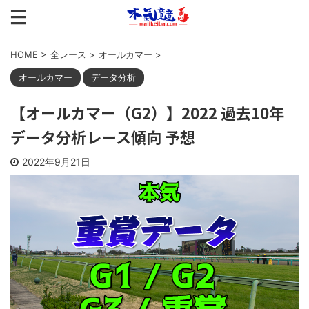
HOME
>
全レース
>
オールカマー
>
オールカマー
データ分析
【オールカマー（G2）】2022 過去10年
データ分析レース傾向 予想
2022年9月21日