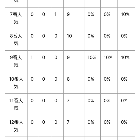
気
7番人
0
0
1
9
0%
0%
10%
気
8番人
0
0
0
10
0%
0%
0%
気
9番人
1
0
0
9
10%
10%
10%
気
10番人
0
0
0
8
0%
0%
0%
気
11番人
0
0
0
7
0%
0%
0%
気
12番人
0
0
0
7
0%
0%
0%
気