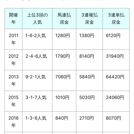
開催
上位3頭の
馬連払
3連複払
3連単払
年
人気
戻金
戻金
戻金
2011
1-6-2人気
1280円
1380円
6120円
年
2012
2-4-6人気
1790円
8140円
31940円
年
2013
9-2-1人気
7060円
5840円
64420円
年
2015
3-1-7人気
1010円
5030円
24060円
年
2016
1-3-6人気
840円
2710円
8070円
年