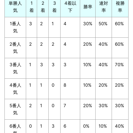
単勝人
1
2
3
4着以
連対
複勝
勝率
気
着
着
着
下
率
率
1番人
3
2
1
4
30%
50%
60%
気
2番人
2
2
2
4
20%
40%
60%
気
3番人
1
3
3
3
10%
40%
70%
気
4番人
1
1
0
8
10%
20%
20%
気
5番人
2
1
0
7
20%
30%
30%
気
6番人
0
1
3
6
0%
10%
40%