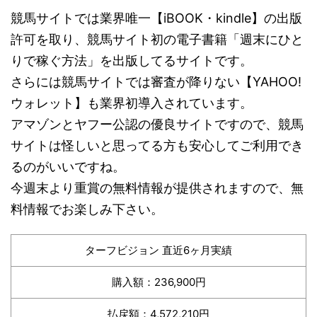
競馬サイトでは業界唯一【iBOOK・kindle】の出版
許可を取り、競馬サイト初の電子書籍「週末にひと
りで稼ぐ方法」を出版してるサイトです。
さらには競馬サイトでは審査が降りない【YAHOO!
ウォレット】も業界初導入されています。
アマゾンとヤフー公認の優良サイトですので、競馬
サイトは怪しいと思ってる方も安心してご利用でき
るのがいいですね。
今週末より重賞の無料情報が提供されますので、無
料情報でお楽しみ下さい。
ターフビジョン 直近6ヶ月実績
購入額：236,900円
払戻額：4,572,210円