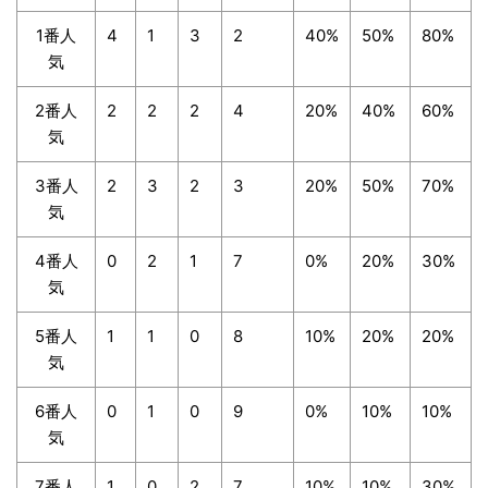
1番人
4
1
3
2
40%
50%
80%
気
2番人
2
2
2
4
20%
40%
60%
気
3番人
2
3
2
3
20%
50%
70%
気
4番人
0
2
1
7
0%
20%
30%
気
5番人
1
1
0
8
10%
20%
20%
気
6番人
0
1
0
9
0%
10%
10%
気
7番人
1
0
2
7
10%
10%
30%