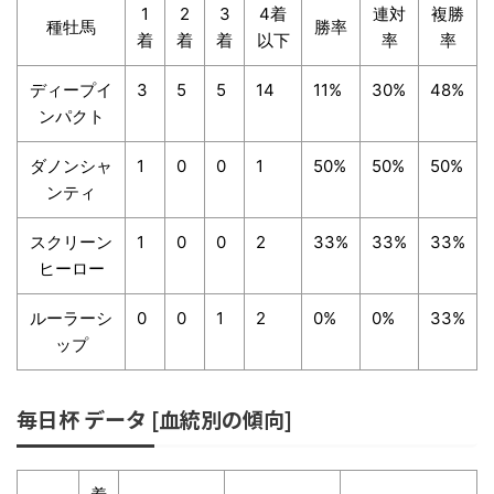
1
2
3
4着
連対
複勝
種牡馬
勝率
着
着
着
以下
率
率
ディープイ
3
5
5
14
11%
30%
48%
ンパクト
ダノンシャ
1
0
0
1
50%
50%
50%
ンティ
スクリーン
1
0
0
2
33%
33%
33%
ヒーロー
ルーラーシ
0
0
1
2
0%
0%
33%
ップ
毎日杯 データ [血統別の傾向]