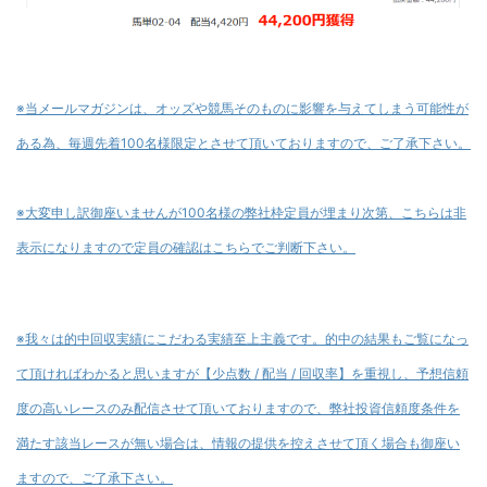
※当メールマガジンは、オッズや競馬そのものに影響を与えてしまう可能性が
ある為、毎週先着100名様限定とさせて頂いておりますので、ご了承下さい。
※大変申し訳御座いませんが100名様の弊社枠定員が埋まり次第、こちらは非
表示になりますので定員の確認はこちらでご判断下さい。
※我々は的中回収実績にこだわる実績至上主義です。的中の結果もご覧になっ
て頂ければわかると思いますが【少点数 / 配当 / 回収率】を重視し、予想信頼
度の高いレースのみ配信させて頂いておりますので、弊社投資信頼度条件を
満たす該当レースが無い場合は、情報の提供を控えさせて頂く場合も御座い
ますので、ご了承下さい。