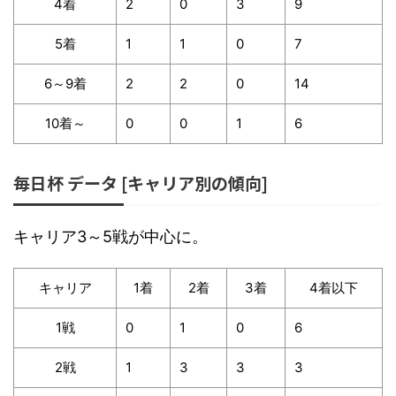
4着
2
0
3
9
5着
1
1
0
7
6～9着
2
2
0
14
10着～
0
0
1
6
毎日杯 データ [キャリア別の傾向]
キャリア3～5戦が中心に。
キャリア
1着
2着
3着
4着以下
1戦
0
1
0
6
2戦
1
3
3
3