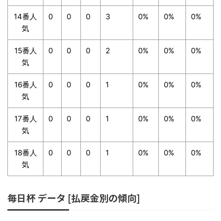
14番人
0
0
0
3
0%
0%
0%
気
15番人
0
0
0
2
0%
0%
0%
気
16番人
0
0
0
1
0%
0%
0%
気
17番人
0
0
0
1
0%
0%
0%
気
18番人
0
0
0
1
0%
0%
0%
気
毎日杯 データ [払戻金別の傾向]