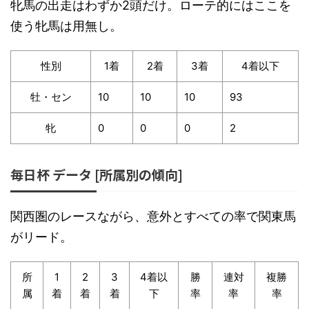
牝馬の出走はわずか2頭だけ。ローテ的にはここを
使う牝馬は用無し。
性別
1着
2着
3着
4着以下
牡・セン
10
10
10
93
牝
0
0
0
2
毎日杯 データ [所属別の傾向]
関西圏のレースながら、意外とすべての率で関東馬
がリード。
所
1
2
3
4着以
勝
連対
複勝
属
着
着
着
下
率
率
率