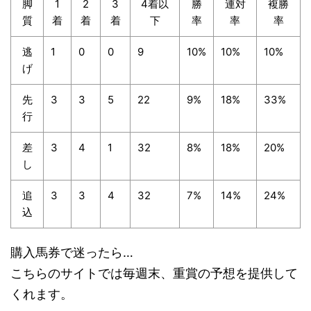
脚
1
2
3
4着以
勝
連対
複勝
質
着
着
着
下
率
率
率
逃
1
0
0
9
10%
10%
10%
げ
先
3
3
5
22
9%
18%
33%
行
差
3
4
1
32
8%
18%
20%
し
追
3
3
4
32
7%
14%
24%
込
購入馬券で迷ったら…
こちらのサイトでは毎週末、重賞の予想を提供して
くれます。