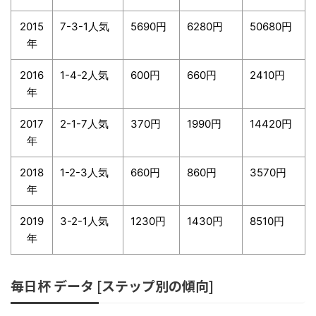
2015
7-3-1人気
5690円
6280円
50680円
年
2016
1-4-2人気
600円
660円
2410円
年
2017
2-1-7人気
370円
1990円
14420円
年
2018
1-2-3人気
660円
860円
3570円
年
2019
3-2-1人気
1230円
1430円
8510円
年
毎日杯 データ [ステップ別の傾向]