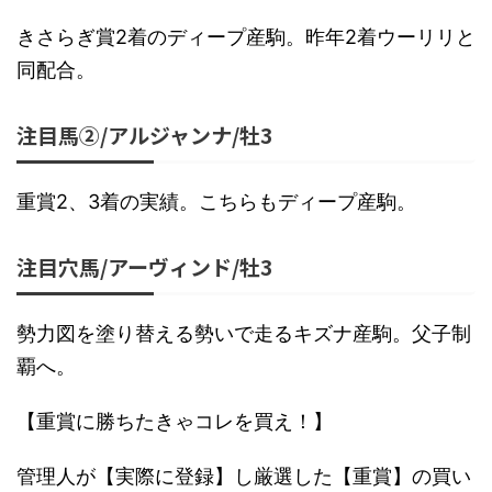
きさらぎ賞2着のディープ産駒。昨年2着ウーリリと
同配合。
注目馬②/アルジャンナ/牡3
重賞2、3着の実績。こちらもディープ産駒。
注目穴馬/アーヴィンド/牡3
勢力図を塗り替える勢いで走るキズナ産駒。父子制
覇へ。
【重賞に勝ちたきゃコレを買え！】
管理人が【実際に登録】し厳選した【重賞】の買い