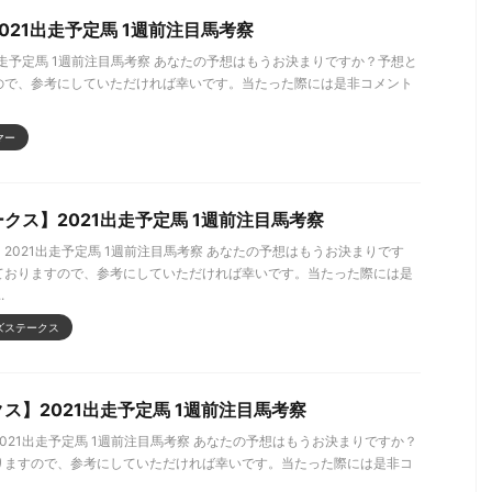
021出走予定馬 1週前注目馬考察
出走予定馬 1週前注目馬考察 あなたの予想はもうお決まりですか？予想と
ので、参考にしていただければ幸いです。当たった際には是非コメント
マー
クス】2021出走予定馬 1週前注目馬考察
2021出走予定馬 1週前注目馬考察 あなたの予想はもうお決まりです
ておりますので、参考にしていただければ幸いです。当たった際には是
.
ズステークス
ス】2021出走予定馬 1週前注目馬考察
021出走予定馬 1週前注目馬考察 あなたの予想はもうお決まりですか？
りますので、参考にしていただければ幸いです。当たった際には是非コ