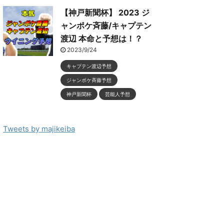
【神戸新聞杯】 2023 ジ
ャンポケ斉藤/キャプテン
渡辺 本命と予想は！？
2023/9/24
キャプテン渡辺予想
ジャンポケ斉藤予想
神戸新聞杯
芸能人予想
Tweets by majikeiba