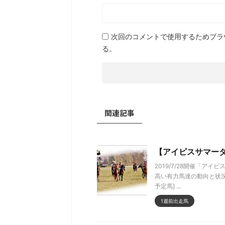
次回のコメントで使用するためブラ
る。
関連記事
【アイビスサマーダ
2019/7/28開催「ア
高い有力馬達の動向と状況
予定馬] ...
1週前出走馬