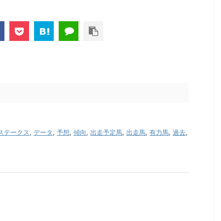
ステークス
,
データ
,
予想
,
傾向
,
出走予定馬
,
出走馬
,
有力馬
,
過去
,