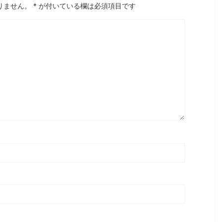
りません。
*
が付いている欄は必須項目です