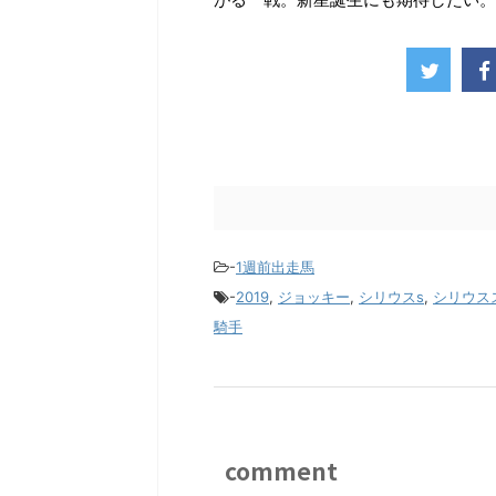
-
1週前出走馬
-
2019
,
ジョッキー
,
シリウスs
,
シリウス
騎手
comment