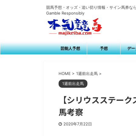
競馬予想・オッズ・追い切り情報・サイン馬券なら
Gamble Responsibly
芸能人予想
予想
デー
HOME
>
1週前出走馬
>
1週前出走馬
【シリウスステークス
馬考察
2020年7月22日