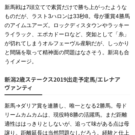
新馬戦は7頭立てで素質だけで勝ち上がったような
ものだが、ラスト3ハロンは33秒8。母が重賞4勝馬
のアイムユアーズ。ロックディスタウンやラッキー
ライラック、エポカドーロなど、突如として「糸」
が切れてしまうオルフェーヴル産駒だが、しっかり
と間隔を取って精神面の問題はなさそう。新潟も合
うイメージ。
新潟2歳ステークス2019出走予定馬/エレナア
ヴァンティ
新馬→ダリア賞を連勝し、唯一となる2勝馬。母ド
リームカムカムは、現役時8勝の活躍馬。まだ距離
適性ははっきりとしないが、追って味がある点は母
譲り。距離延長は当然問題なしだろう。経験と仕上