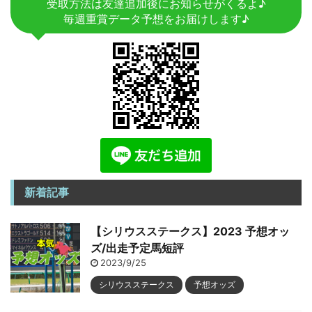
受取方法は友達追加後にお知らせがくるよ♪
毎週重賞データ予想をお届けします♪
新着記事
【シリウスステークス】2023 予想オッ
ズ/出走予定馬短評
2023/9/25
シリウスステークス
予想オッズ