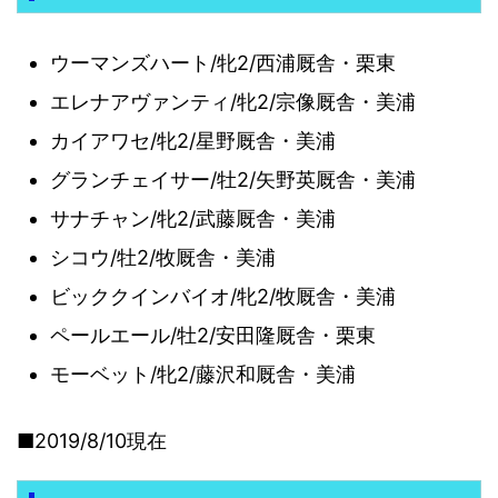
ウーマンズハート/牝2/西浦厩舎・栗東
エレナアヴァンティ/牝2/宗像厩舎・美浦
カイアワセ/牝2/星野厩舎・美浦
グランチェイサー/牡2/矢野英厩舎・美浦
サナチャン/牝2/武藤厩舎・美浦
シコウ/牡2/牧厩舎・美浦
ビッククインバイオ/牝2/牧厩舎・美浦
ペールエール/牡2/安田隆厩舎・栗東
モーベット/牝2/藤沢和厩舎・美浦
■2019/8/10現在