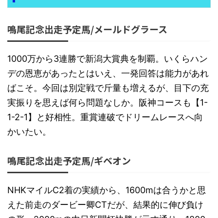
鳴尾記念出走予定馬/メールドグラース
1000万から3連勝で新潟大賞典を制覇。いくらハン
デの恩恵があったとはいえ、一発回答は能力があれ
ばこそ。今回は別定戦で斤量も増えるが、目下の充
実振りを思えば何ら問題なしか。阪神コースも【1-
1-2-1】と好相性。重賞連破でドリームレースへ向
かいたい。
鳴尾記念出走予定馬/ギベオン
NHKマイルC2着の実績から、1600mは合うかと思
えた前走のダービー卿CTだが、結果的に伸び負け