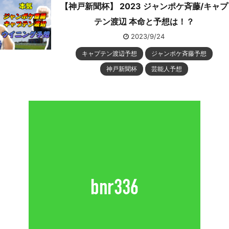
【神戸新聞杯】 2023 ジャンポケ斉藤/キャプ
テン渡辺 本命と予想は！？
2023/9/24
キャプテン渡辺予想
ジャンポケ斉藤予想
神戸新聞杯
芸能人予想