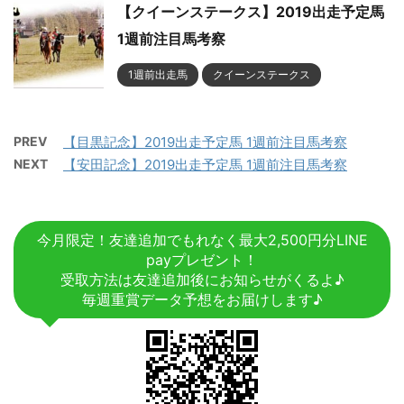
【クイーンステークス】2019出走予定馬
1週前注目馬考察
1週前出走馬
クイーンステークス
PREV
【目黒記念】2019出走予定馬 1週前注目馬考察
NEXT
【安田記念】2019出走予定馬 1週前注目馬考察
今月限定！友達追加でもれなく最大2,500円分LINE
payプレゼント！
受取方法は友達追加後にお知らせがくるよ♪
毎週重賞データ予想をお届けします♪