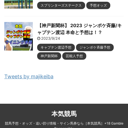
スプリンターズステークス
予想オッズ
【神戸新聞杯】 2023 ジャンポケ斉藤/キ
ャプテン渡辺 本命と予想は！？
2023/9/24
キャプテン渡辺予想
ジャンポケ斉藤予想
神戸新聞杯
芸能人予想
Tweets by majikeiba
本気競馬
競馬予想・オッズ・追い切り情報・サイン馬券なら［本気競馬］+18 Gamble