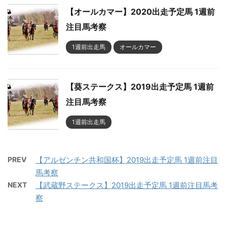
【オールカマー】2020出走予定馬 1週前
注目馬考察
1週前出走馬
オールカマー
【葵ステークス】2019出走予定馬 1週前
注目馬考察
1週前出走馬
PREV
【アルゼンチン共和国杯】2019出走予定馬 1週前注目
馬考察
NEXT
【武蔵野ステークス】2019出走予定馬 1週前注目馬考
察