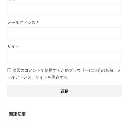
メールアドレス
*
サイト
次回のコメントで使用するためブラウザーに自分の名前、メ
ールアドレス、サイトを保存する。
関連記事