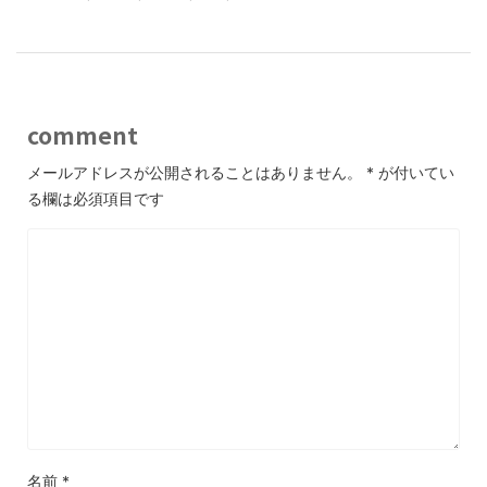
comment
メールアドレスが公開されることはありません。
*
が付いてい
る欄は必須項目です
名前
*