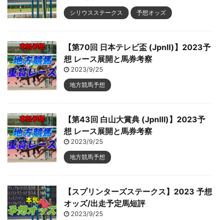
シリウスステークス
予想オッズ
【第70回 日本テレビ盃 (JpnⅡ)】2023予
想 レース展開と馬券考察
2023/9/25
地方競馬予想
【第43回 白山大賞典 (JpnⅢ)】2023予
想 レース展開と馬券考察
2023/9/25
地方競馬予想
【スプリンターズステークス】2023 予想
オッズ/出走予定馬短評
2023/9/25