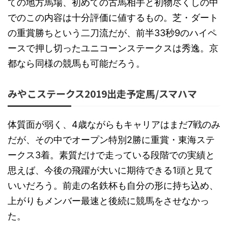
ての地方馬場、初めての古馬相手と初物尽くしの中
でのこの内容は十分評価に値するもの。芝・ダート
の重賞勝ちという二刀流だが、前半33秒9のハイペ
ースで押し切ったユニコーンステークスは秀逸。京
都なら同様の競馬も可能だろう。
みやこステークス2019出走予定馬/スマハマ
体質面が弱く、4歳ながらもキャリアはまだ7戦のみ
だが、その中でオープン特別2勝に重賞・東海ステ
ークス3着。素質だけで走っている段階での実績と
思えば、今後の飛躍が大いに期待できる1頭と見て
いいだろう。前走の名鉄杯も自分の形に持ち込め、
上がりもメンバー最速と後続に競馬をさせなかっ
た。