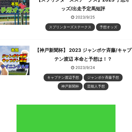
ッズ/出走予定馬短評
2023/9/25
スプリンターズステークス
予想オッズ
【神戸新聞杯】 2023 ジャンポケ斉藤/キャプ
テン渡辺 本命と予想は！？
2023/9/24
キャプテン渡辺予想
ジャンポケ斉藤予想
神戸新聞杯
芸能人予想