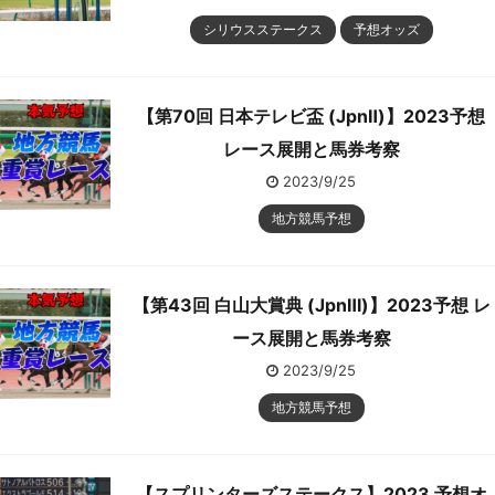
シリウスステークス
予想オッズ
【第70回 日本テレビ盃 (JpnⅡ)】2023予想
レース展開と馬券考察
2023/9/25
地方競馬予想
【第43回 白山大賞典 (JpnⅢ)】2023予想 レ
ース展開と馬券考察
2023/9/25
地方競馬予想
【スプリンターズステークス】2023 予想オ