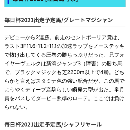
毎日杯2021出走予定馬/グレートマジシャン
デビューから2連勝。前走のセントポーリア賞は、
ラスト3F11.6-11.2-11.1の加速ラップをノーステッキ
で抜け出してくる圧巻の勝ちっぷりだった。兄フォ
イヤーヴェルクは新潟ジャンプS（障害）の勝ち馬
で、ブラックマジックも芝2200m以上で4勝。どち
らかと言えばスタミナ色の強い配合だが、この馬で
ようやくディープ産駒らしい瞬発力型が出た。皐月
賞をパスしてダービー照準のローテ。ここでは負け
られない。
毎日杯2021出走予定馬/シャフリヤール