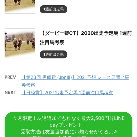
1週前出走馬
【ダービー卿CT】2020出走予定馬 1週前
注目馬考察
1週前出走馬
PREV
【第23回 黒船賞 (JpnⅢ)】2021予想 レース展開と馬
券考察
NEXT
【日経賞】2021出走予定馬 1週前注目馬考察
今月限定！友達追加でもれなく最大2,500円分LINE
payプレゼント！
受取方法は友達追加後にお知らせがくるよ♪