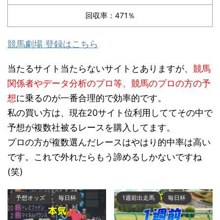
回収率：471％
競馬劇場 登録はこちら
当たるサイト当たらないサイトとありますが、
競馬
関係者やデータ分析のプロ等、競馬のプロの方の予
想
に乗るのが一番合理的で効率的です。
私の買い方は、現在20サイト位利用しててその中で
予想が複数社被るレースを購入してます。
プロの方が複数選んだレースはやはり的中率は高い
です。これで外れたらもう諦めるしかないですね
(笑)
予想オッズ
毎日杯
1週前出走馬
毎日杯