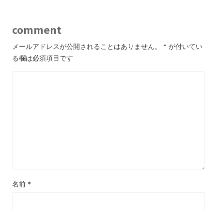
comment
メールアドレスが公開されることはありません。
*
が付いてい
る欄は必須項目です
名前
*