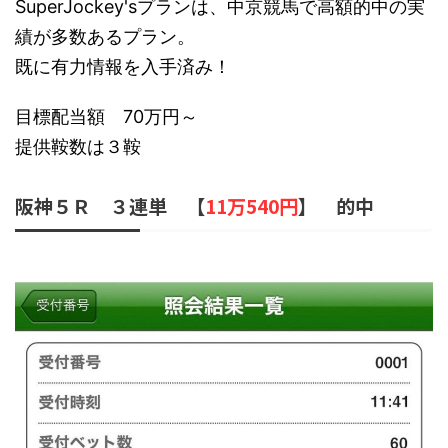
SuperJockey'sプランは、中京競馬で高額的中の実
績が多数あるプラン。
既に有力情報を入手済み！
目標配当額 70万円～
提供鞍数は３鞍
阪神５Ｒ ３連単 【
11万540円
】 的中