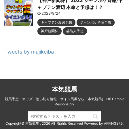
【神戸新聞杯】 2023 ジャンポケ斉藤/キ
ャプテン渡辺 本命と予想は！？
2023/9/24
キャプテン渡辺予想
ジャンポケ斉藤予想
神戸新聞杯
芸能人予想
Tweets by majikeiba
本気競馬
競馬予想・オッズ・追い切り情報・サイン馬券なら［本気競馬］+18 Gamble
Responsibly
Copyright© 本気競馬 , 2026 All Rights Reserved Powered by
AFFINGER5
.