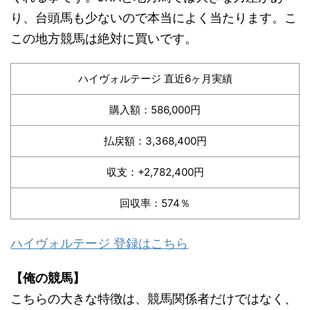
り、台頭馬も少ないので本当によく当たります。こ
この地方競馬は絶対に買いです。
ハイヴォルテージ 直近6ヶ月実績
購入額：586,000円
払戻額：3,368,400円
収支：+2,782,400円
回収率：574％
ハイヴォルテージ 登録はこちら
【俺の競馬】
こちらの大きな特徴は、競馬関係者だけではなく、