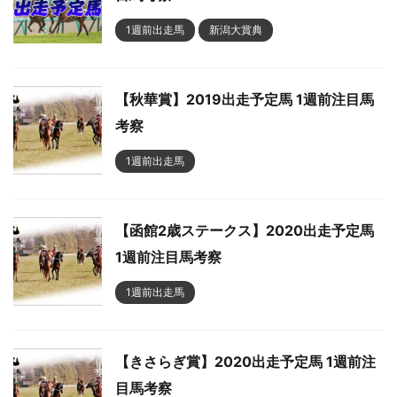
1週前出走馬
新潟大賞典
【秋華賞】2019出走予定馬 1週前注目馬
考察
1週前出走馬
【函館2歳ステークス】2020出走予定馬
1週前注目馬考察
1週前出走馬
【きさらぎ賞】2020出走予定馬 1週前注
目馬考察