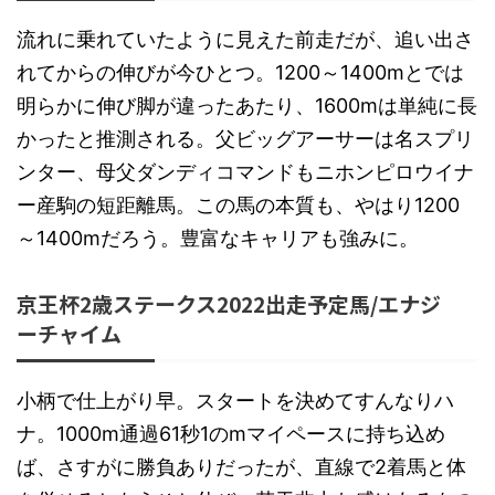
流れに乗れていたように見えた前走だが、追い出さ
れてからの伸びが今ひとつ。1200～1400mとでは
明らかに伸び脚が違ったあたり、1600mは単純に長
かったと推測される。父ビッグアーサーは名スプリ
ンター、母父ダンディコマンドもニホンピロウイナ
ー産駒の短距離馬。この馬の本質も、やはり1200
～1400mだろう。豊富なキャリアも強みに。
京王杯2歳ステークス2022出走予定馬/エナジ
ーチャイム
小柄で仕上がり早。スタートを決めてすんなりハ
ナ。1000m通過61秒1のmマイペースに持ち込め
ば、さすがに勝負ありだったが、直線で2着馬と体