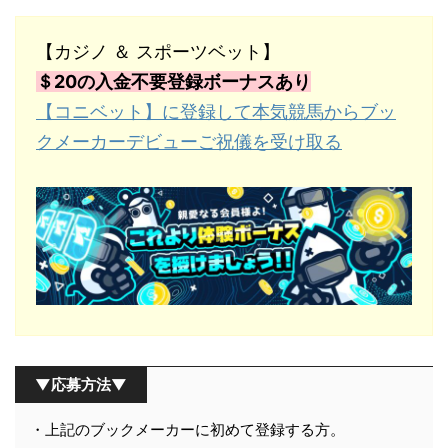
【カジノ ＆ スポーツベット】
＄20の入金不要登録ボーナスあり
【コニベット】に登録して本気競馬からブッ
クメーカーデビューご祝儀を受け取る
▼応募方法▼
・上記のブックメーカーに初めて登録する方。