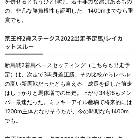
を併せるともうひと伸び。若干非力な感はあるもの
の、非凡な勝負根性も証明した。1400mまでなら重
賞でも。
京王杯2歳ステークス2022出走予定馬/レイカ
ットスルー
新馬戦2着馬ペースセッティング（こちらも出走予
定）は、次走で3馬身差圧勝。その比較からレベル
の高い新馬戦だったとも言える。成長を促した前走
はしっかりと馬体増での出走。上がり34秒8もメン
バー最速だった。ミッキーアイル産駒で将来的には
1200m主体となりそうだが、今の時期なら1400m
でも。