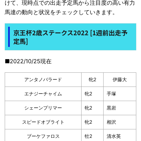
けて、現時点での出走予定馬から注目度の高い有力
馬達の動向と状況をチェックしていきます。
京王杯2歳ステークス2022 [1週前出走予
定馬]
■2022/10/25現在
アンタノバラード
牝2
伊藤大
エナジーチャイム
牝2
手塚
シェーンプリマー
牝2
黒岩
スピードオブライト
牝2
相沢
ブーケファロス
牡2
清水英