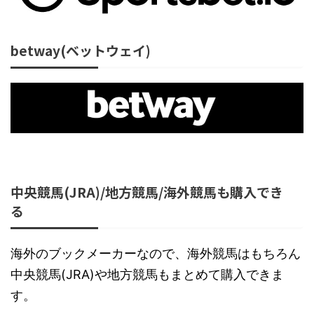
betway(ベットウェイ)
中央競馬(JRA)/地方競馬/海外競馬も購入でき
る
海外のブックメーカーなので、海外競馬はもちろん
中央競馬(JRA)や地方競馬もまとめて購入できま
す。