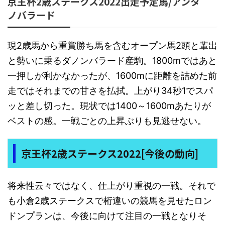
京王杯2歳ステークス2022出走予定馬/アンタ
ノバラード
現2歳馬から重賞勝ち馬を含むオープン馬2頭と輩出
と勢いに乗るダノンバラード産駒。1800mではあと
一押しが利かなかったが、1600mに距離を詰めた前
走ではそれまでの甘さを払拭。上がり34秒1でスパ
ッと差し切った。現状では1400～1600mあたりが
ベストの感。一戦ごとの上昇ぶりも見逃せない。
京王杯2歳ステークス2022[今後の動向]
将来性云々ではなく、仕上がり重視の一戦。それで
も小倉2歳ステークスで桁違いの競馬を見せたロン
ドンプランは、今後に向けて注目の一戦となりそ