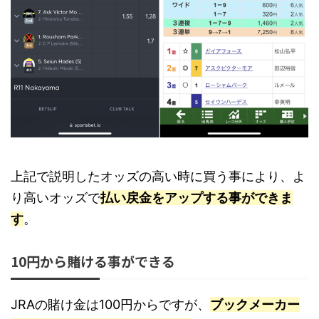
上記で説明したオッズの高い時に買う事により、よ
り高いオッズで
払い戻金をアップする事ができま
す
。
10円から賭ける事ができる
JRAの賭け金は100円からですが、
ブックメーカー