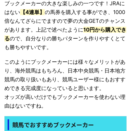
ブックメーカーの大きな楽しみの一つです！JRAに
はない
【4連単】
の馬券を購入する事ができ、1000
倍なんてざらにでますので夢の大金GETのチャンス
があります。上記で述べたように
10円から購入でき
る
ので、自分なりの勝ちパターンを作りやすくとて
も勝ちやすいです。
このようにブックメーカーには様々なメリットがあ
り、海外競馬はもちろん、日本中央競馬・日本地方
競馬の取り扱いもあり、競馬ユーザー様にもおすす
めできる完成度になっていると思います。
オッズが高いだけでもブックメーカーを使わない理
由はないですね。
競馬でおすすめブックメーカー