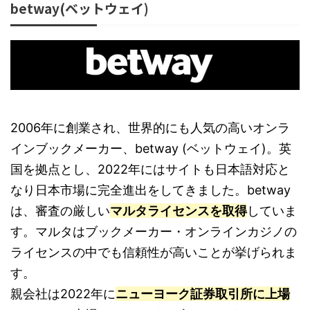
betway(ベットウェイ)
2006年に創業され、世界的にも人気の高いオンラ
インブックメーカー、betway (ベットウェイ)。英
国を拠点とし、2022年にはサイトも日本語対応と
なり日本市場に完全進出をしてきました。betway
は、審査の厳しい
マルタライセンスを取得
していま
す。マルタはブックメーカー・オンラインカジノの
ライセンスの中でも信頼性が高いことが挙げられま
す。
親会社は2022年に
ニューヨーク証券取引所に上場