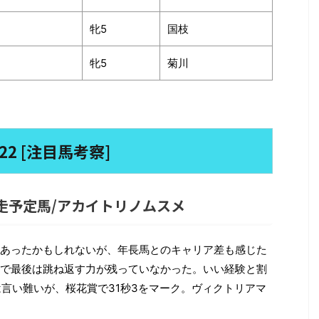
牝5
国枝
牝5
菊川
2 [注目馬考察]
出走予定馬/アカイトリノムスメ
あったかもしれないが、年長馬とのキャリア差も感じた
で最後は跳ね返す力が残っていなかった。いい経験と割
は言い難いが、桜花賞で31秒3をマーク。ヴィクトリアマ