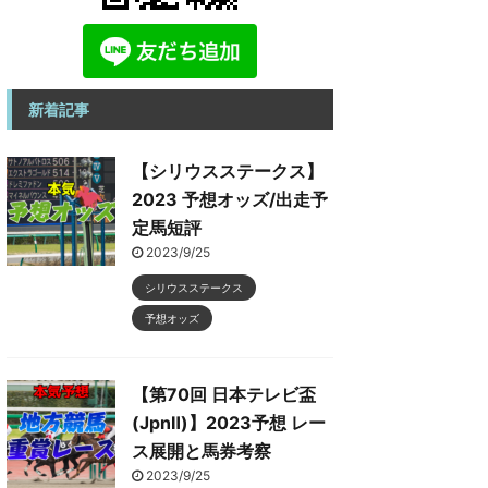
新着記事
【シリウスステークス】
2023 予想オッズ/出走予
定馬短評
2023/9/25
シリウスステークス
予想オッズ
【第70回 日本テレビ盃
(JpnⅡ)】2023予想 レー
ス展開と馬券考察
2023/9/25