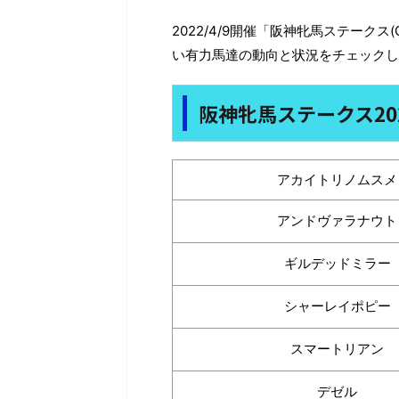
2022/4/9開催「阪神牝馬ステーク
い有力馬達の動向と状況をチェックし
阪神牝馬ステークス202
アカイトリノムスメ
アンドヴァラナウト
ギルデッドミラー
シャーレイポピー
スマートリアン
デゼル