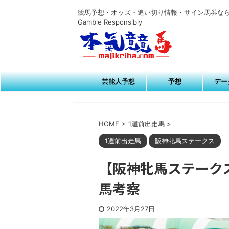
競馬予想・オッズ・追い切り情報・サイン馬券なら
Gamble Responsibly
芸能人予想
予想
デー
HOME
>
1週前出走馬
>
1週前出走馬
阪神牝馬ステークス
【阪神牝馬ステークス
馬考察
2022年3月27日