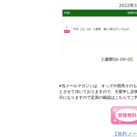
※当メールマガジンは、オッズや競馬そのも
とさせて頂いておりますので、大変申し訳御
示になりますので定員の確認はこちらでご
【無料メー