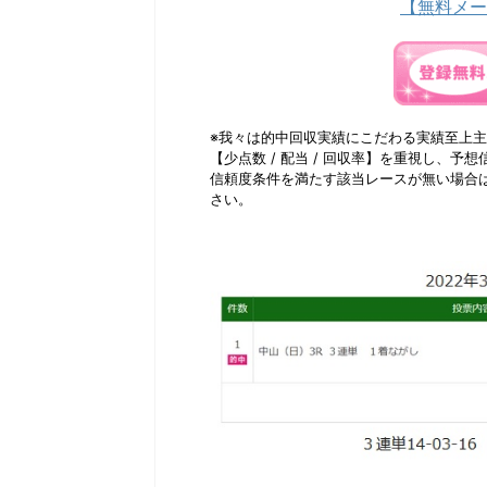
【無料メー
※我々は的中回収実績にこだわる実績至上
【少点数 / 配当 / 回収率】を重視し、
信頼度条件を満たす該当レースが無い場合
さい。