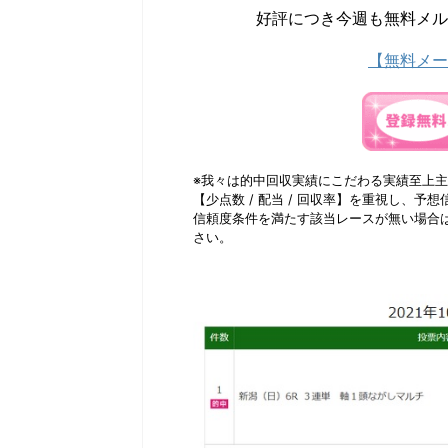
好評につき今週も無料メル
【無料メー
※我々は的中回収実績にこだわる実績至上
【少点数 / 配当 / 回収率】を重視し、
信頼度条件を満たす該当レースが無い場合
さい。