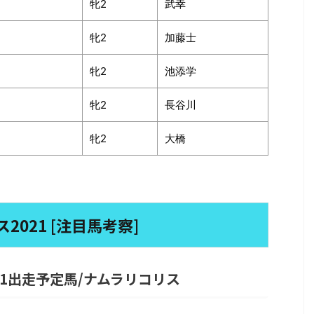
牝2
武幸
牝2
加藤士
牝2
池添学
牝2
長谷川
牝2
大橋
021 [注目馬考察]
21出走予定馬/ナムラリコリス