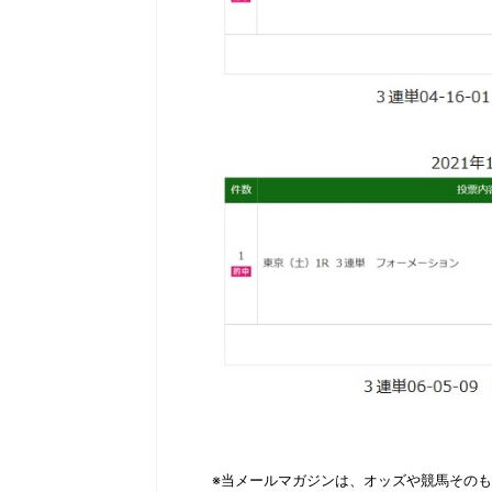
※当メールマガジンは、オッズや競馬そのも