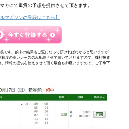
マガにて重賞の予想を提供させて頂きます。
ルマガジンの登録はこちら】
主義です。的中の結果もご覧になって頂ければわかると思いますが
予想信頼度の高いレースのみ配信させて頂いておりますので、弊社投資
は、情報の提供を控えさせて頂く場合も御座いますので、ご了承下