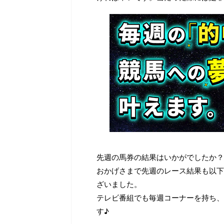
先週の馬券の結果はいかがでしたか？
おかげさまで先週のレース結果も以下
ざいました。
テレビ番組でも毎週コーナーを持ち、
す♪