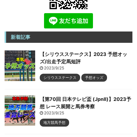
新着記事
【シリウスステークス】2023 予想オッ
ズ/出走予定馬短評
2023/9/25
シリウスステークス
予想オッズ
【第70回 日本テレビ盃 (JpnⅡ)】2023予
想 レース展開と馬券考察
2023/9/25
地方競馬予想