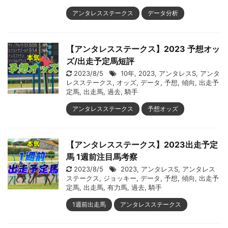
アンタレスステークス
データ分析
【アンタレスステークス】2023 予想オッ
ズ/出走予定馬短評
2023/8/5
10年
,
2023
,
アンタレスS
,
アンタ
レスステークス
,
オッズ
,
データ
,
予想
,
傾向
,
出走予
定馬
,
出走馬
,
過去
,
騎手
アンタレスステークス
予想オッズ
【アンタレスステークス】2023出走予定
馬 1週前注目馬考察
2023/8/5
2023
,
アンタレスS
,
アンタレス
ステークス
,
ジョッキー
,
データ
,
予想
,
傾向
,
出走予
定馬
,
出走馬
,
有力馬
,
過去
,
騎手
1週前出走馬
アンタレスステークス