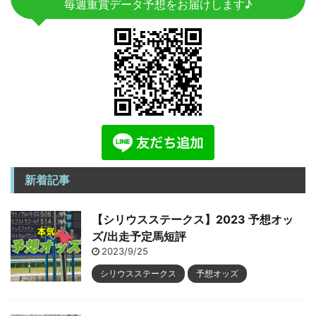
毎週重賞データ予想をお届けします♪
新着記事
【シリウスステークス】2023 予想オッ
ズ/出走予定馬短評
2023/9/25
シリウスステークス
予想オッズ