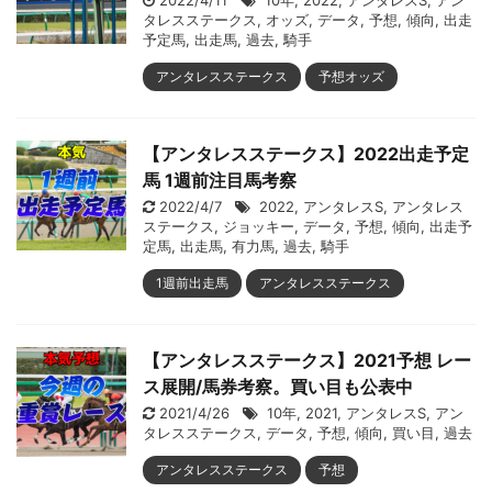
2022/4/11
10年
,
2022
,
アンタレスS
,
アン
タレスステークス
,
オッズ
,
データ
,
予想
,
傾向
,
出走
予定馬
,
出走馬
,
過去
,
騎手
アンタレスステークス
予想オッズ
【アンタレスステークス】2022出走予定
馬 1週前注目馬考察
2022/4/7
2022
,
アンタレスS
,
アンタレス
ステークス
,
ジョッキー
,
データ
,
予想
,
傾向
,
出走予
定馬
,
出走馬
,
有力馬
,
過去
,
騎手
1週前出走馬
アンタレスステークス
【アンタレスステークス】2021予想 レー
ス展開/馬券考察。買い目も公表中
2021/4/26
10年
,
2021
,
アンタレスS
,
アン
タレスステークス
,
データ
,
予想
,
傾向
,
買い目
,
過去
アンタレスステークス
予想