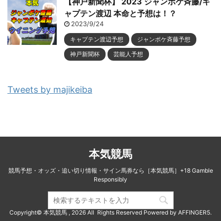
【神戸新聞杯】 2023 ジャンポケ斉藤/キ
ャプテン渡辺 本命と予想は！？
2023/9/24
キャプテン渡辺予想
ジャンポケ斉藤予想
神戸新聞杯
芸能人予想
Tweets by majikeiba
本気競馬
競馬予想・オッズ・追い切り情報・サイン馬券なら［本気競馬］+18 Gamble
Responsibly
Copyright© 本気競馬 , 2026 All Rights Reserved Powered by
AFFINGER5
.