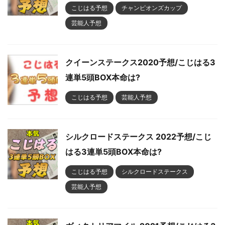
こじはる予想
チャンピオンズカップ
芸能人予想
クイーンステークス2020予想/こじはる3
連単5頭BOX本命は?
こじはる予想
芸能人予想
シルクロードステークス 2022予想/こじ
はる3連単5頭BOX本命は?
こじはる予想
シルクロードステークス
芸能人予想