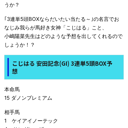
うか？
｢3連単5頭BOXならだいたい当たる～｣の名言でお
なじみ我らが馬好き女神「こじはる」こと、
小嶋陽菜先生はどのような予想を出してくれるので
しょうか！？
こじはる 安田記念(GI) 3連単5頭BOX予
想
本命馬
15 ダノンプレミアム
相手馬
1 ケイアイノーテック