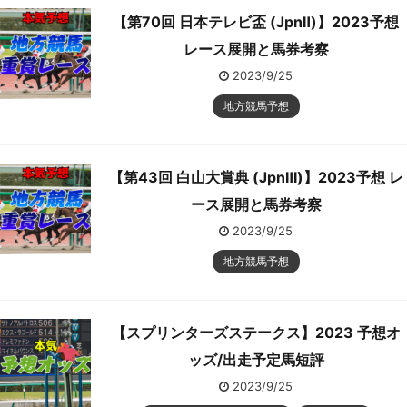
【第70回 日本テレビ盃 (JpnⅡ)】2023予想
レース展開と馬券考察
2023/9/25
地方競馬予想
【第43回 白山大賞典 (JpnⅢ)】2023予想 レ
ース展開と馬券考察
2023/9/25
地方競馬予想
【スプリンターズステークス】2023 予想オ
ッズ/出走予定馬短評
2023/9/25