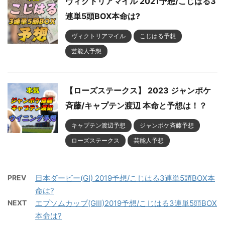
ヴィクトリアマイル 2021予想/こじはる3
連単5頭BOX本命は?
ヴィクトリアマイル
こじはる予想
芸能人予想
【ローズステークス】 2023 ジャンポケ
斉藤/キャプテン渡辺 本命と予想は！？
キャプテン渡辺予想
ジャンポケ斉藤予想
ローズステークス
芸能人予想
PREV
日本ダービー(GI) 2019予想/こじはる3連単5頭BOX本
命は?
NEXT
エプソムカップ(GIII)2019予想/こじはる3連単5頭BOX
本命は?