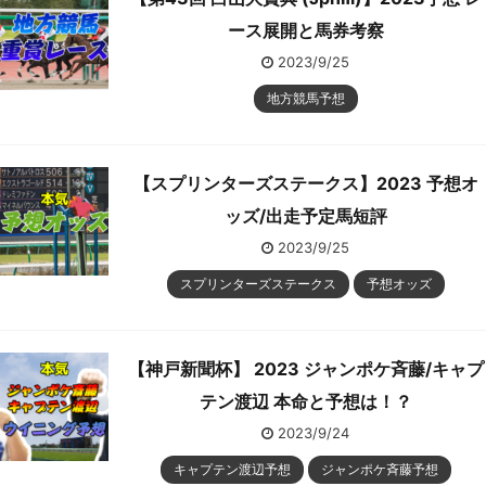
想を提供させて頂きま
できるかなども調 ...
ース展開と馬券考察
す。 【無料メ ...
2023/9/25
地方競馬予想
【スプリンターズステークス】2023 予想オ
ッズ/出走予定馬短評
2023/9/25
スプリンターズステークス
予想オッズ
【神戸新聞杯】 2023 ジャンポケ斉藤/キャプ
テン渡辺 本命と予想は！？
2023/9/24
キャプテン渡辺予想
ジャンポケ斉藤予想