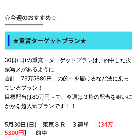
☆今週のおすすめ☆
★重賞ターゲットプラン★
30日(日)の重賞・ターゲットプランは、的中した投
票写メがあるように
合計「73万5880円」の的中を届けるなど波に乗っ
ているプラン！
目標配当は80万円～で、今週は３桁の配当を狙いに
かかる超人気プランです！！
5月30日(日) 東京８Ｒ ３連単 【
34万
5300円
】 的中