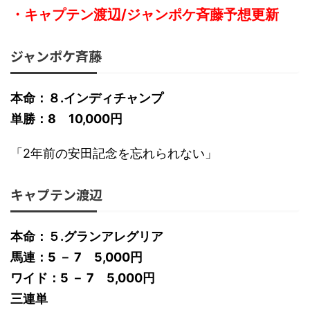
・キャプテン渡辺/ジャンポケ斉藤予想更新
ジャンポケ斉藤
本命：８.インディチャンプ
単勝：8 10,000円
「2年前の安田記念を忘れられない」
キャプテン渡辺
本命：５.グランアレグリア
馬連：5 － 7 5,000円
ワイド：5 － 7 5,000円
三連単