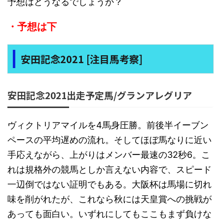
予想はどうなるでしょうか？
・予想は下
安田記念2021 [注目馬考察]
安田記念2021出走予定馬/グランアレグリア
ヴィクトリアマイルを4馬身圧勝。前後半イーブン
ペースの平均遅めの流れ。そしてほぼ馬なりに近い
手応えながら、上がりはメンバー最速の32秒6。こ
れは規格外の競馬としか言えない内容で、スピード
一辺倒ではない証明でもある。大阪杯は馬場に切れ
味を削がれたが、これなら秋には天皇賞への挑戦が
あっても面白い。いずれにしてもここもまず負けな