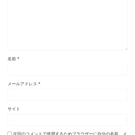
名前
*
メールアドレス
*
サイト
次回のコメントで使用するためブラウザーに自分の名前、メ