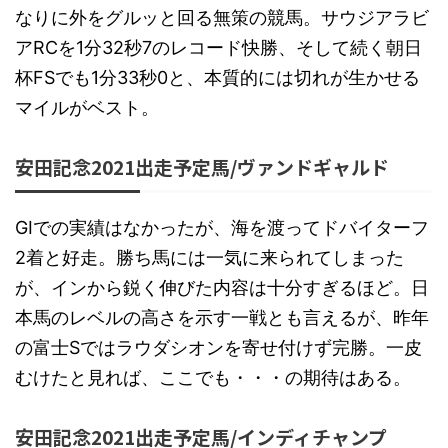
なりに外をグルッと回る無策の競馬。サウジアラビ
アRCを1分32秒7のレコード快勝、そして続く朝日
杯FSでも1分33秒0と、本質的には切れが生かせる
マイルがベスト。
安田記念2021出走予定馬/ヴァンドギャルド
GIでの実績はなかったが、海を渡ってドバイターフ
2着と好走。勝ち馬には一気に来られてしまった
が、インから鋭く伸びた内容は十分すぎるほど。日
本馬のレベルの高さを示す一戦とも言えるが、昨年
の富士Sではラウダシオンを寄せ付けず完勝。一皮
むけたと見れば、ここでも・・・の期待はある。
安田記念2021出走予定馬/インディチャンプ