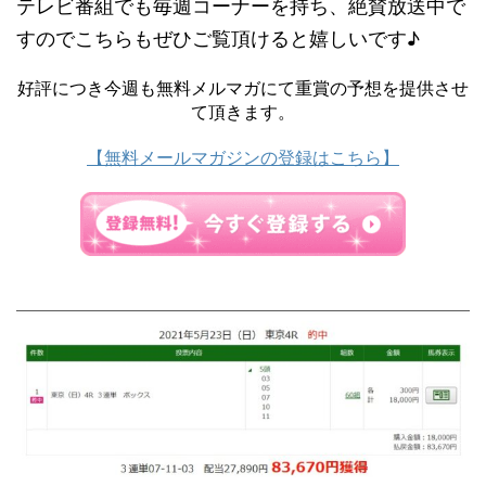
テレビ番組でも毎週コーナーを持ち、絶賛放送中で
すのでこちらもぜひご覧頂けると嬉しいです♪
好評につき今週も無料メルマガにて重賞の予想を提供させ
て頂きます。
【無料メールマガジンの登録はこちら】