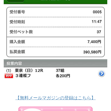
【無料メールマガジンの登録はこちら】