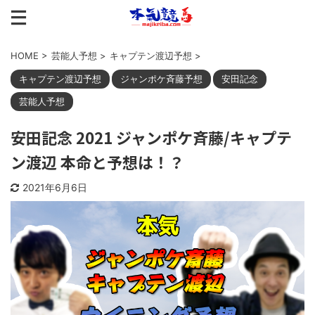
HOME
>
芸能人予想
>
キャプテン渡辺予想
>
キャプテン渡辺予想
ジャンポケ斉藤予想
安田記念
芸能人予想
安田記念 2021 ジャンポケ斉藤/キャプテ
ン渡辺 本命と予想は！？
2021年6月6日