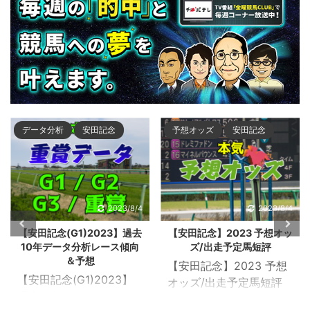
データ分析
安田記念
予想オッズ
安田記念
2023/8/4
2023/8/4
【安田記念(G1)2023】過去
【安田記念】2023 予想オッ
10年データ分析レース傾向
ズ/出走予定馬短評
＆予想
【安田記念】2023 予想
【安田記念(G1)2023】
オッズ/出走予定馬短評
過去10年データ分析レー
本気競馬からオンカジデ