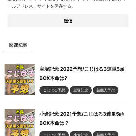
ールアドレス、サイトを保存する。
関連記事
宝塚記念 2022予想/こじはる3連単5頭
BOX本命は?
こじはる予想
宝塚記念
芸能人予想
小倉記念 2021予想/こじはる3連単5頭
BOX本命は？
こじはる予想
小倉記念
芸能人予想