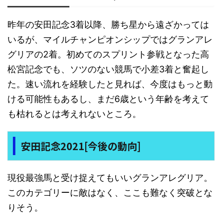
昨年の安田記念3着以降、勝ち星から遠ざかっては
いるが、マイルチャンピオンシップではグランアレ
グリアの2着。初めてのスプリント参戦となった高
松宮記念でも、ソツのない競馬で小差3着と奮起し
た。速い流れを経験したと見れば、今度はもっと動
ける可能性もあるし、まだ6歳という年齢を考えて
も枯れるとは考えれないところ。
安田記念2021[今後の動向]
現役最強馬と受け捉えてもいいグランアレグリア。
このカテゴリーに敵はなく、ここも難なく突破とな
りそう。