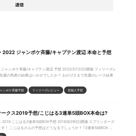
 2022 ジャンポケ斉藤/キャプテン渡辺 本命と予想
 ジャンポケ斉藤/キャプテン渡辺 予想 2022/3/13(日)開催 フィリーズレ
 先週の馬券の結果はいかがでしたか？ おかげさまで先週のレース結果
ャンポケ斉藤予想
フィリーズレビュー
芸能人予想
ークス2019予想/こじはる3連単5頭BOX本命は?
019 こじはる3連単5頭BOX予想 2019/9/29(日)開催 スプリンターズ
！ こじはるさんの予想はどうなるでしょうか？ ｢3連単5頭BOX ...