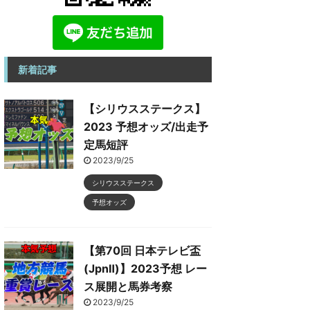
新着記事
【シリウスステークス】
2023 予想オッズ/出走予
定馬短評
2023/9/25
シリウスステークス
予想オッズ
【第70回 日本テレビ盃
(JpnⅡ)】2023予想 レー
ス展開と馬券考察
2023/9/25