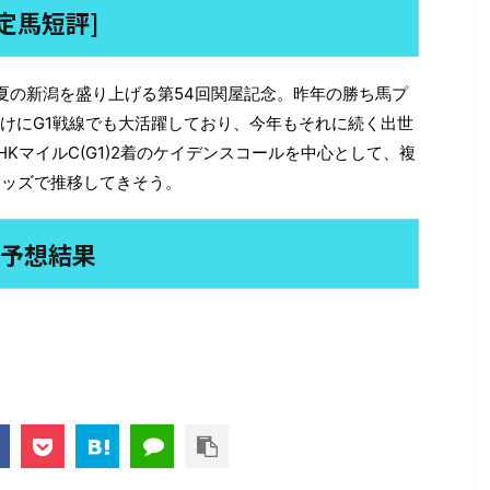
予定馬短評]
夏の新潟を盛り上げる第54回関屋記念。昨年の勝ち馬プ
けにG1戦線でも大活躍しており、今年もそれに続く出世
KマイルC(G1)2着のケイデンスコールを中心として、複
オッズで推移してきそう。
X予想結果