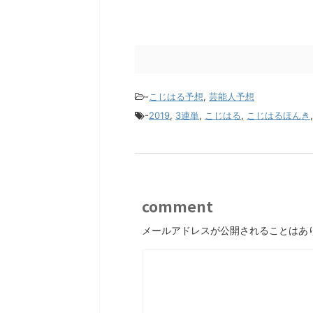
-
こじはる予想
,
芸能人予想
-
2019
,
3連単
,
こじはる
,
こじはるほんき
comment
メールアドレスが公開されることはあ