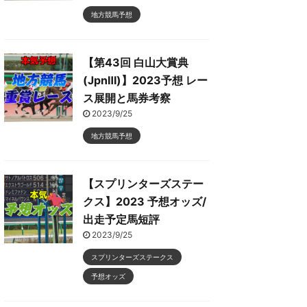
地方競馬予想
【第43回 白山大賞典
(JpnⅢ)】2023予想 レー
ス展開と馬券考察
2023/9/25
地方競馬予想
【スプリンターズステー
クス】2023 予想オッズ/
出走予定馬短評
2023/9/25
スプリンターズステークス
予想オッズ