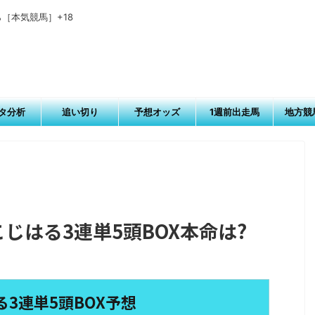
［本気競馬］+18
タ分析
追い切り
予想オッズ
1週前出走馬
地方競
こじはる3連単5頭BOX本命は?
はる3連単5頭BOX予想