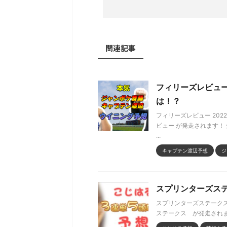
関連記事
フィリーズレビュー
は！？
フィリーズレビュー 2022
ビュー が発走されます！
...
キャプテン渡辺予想
ジ
スプリンターズステ
スプリンターズステークス 2
ステークス が発走されます