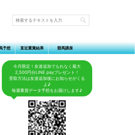
馬予想
直近重賞結果
競馬講座
今月限定！友達追加でもれなく最大
2,500円分LINE payプレゼント！
受取方法は友達追加後にお知らせがくる
よ♪
毎週重賞データ予想をお届けします♪