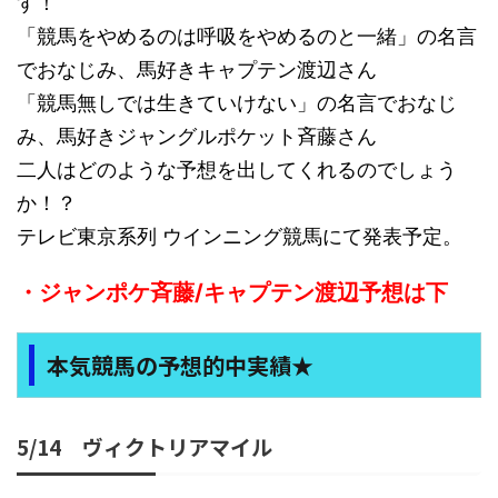
す！
「競馬をやめるのは呼吸をやめるのと一緒」の名言
でおなじみ、馬好きキャプテン渡辺さん
「競馬無しでは生きていけない」の名言でおなじ
み、馬好きジャングルポケット斉藤さん
二人はどのような予想を出してくれるのでしょう
か！？
テレビ東京系列 ウインニング競馬にて発表予定。
・ジャンポケ斉藤/キャプテン渡辺予想は下
本気競馬の予想的中実績★
5/14 ヴィクトリアマイル