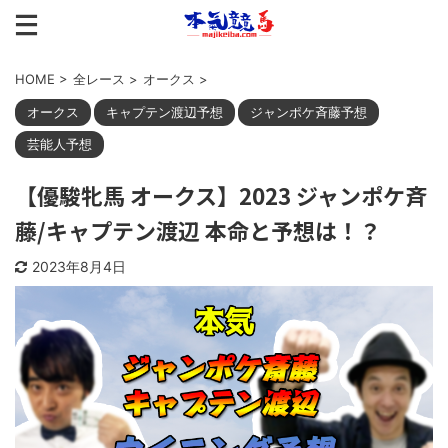
HOME
>
全レース
>
オークス
>
オークス
キャプテン渡辺予想
ジャンポケ斉藤予想
芸能人予想
【優駿牝馬 オークス】2023 ジャンポケ斉
藤/キャプテン渡辺 本命と予想は！？
2023年8月4日