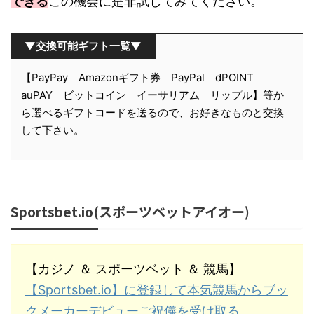
できる
この機会に是非試してみてください。
▼交換可能ギフト一覧▼
【PayPay Amazonギフト券 PayPal dPOINT
auPAY ビットコイン イーサリアム リップル】等か
ら選べるギフトコードを送るので、お好きなものと交換
して下さい。
Sportsbet.io(スポーツベットアイオー)
【カジノ ＆ スポーツベット ＆ 競馬】
【‎‎Sportsbet.io】に登録して本気競馬からブッ
クメーカーデビューご祝儀を受け取る