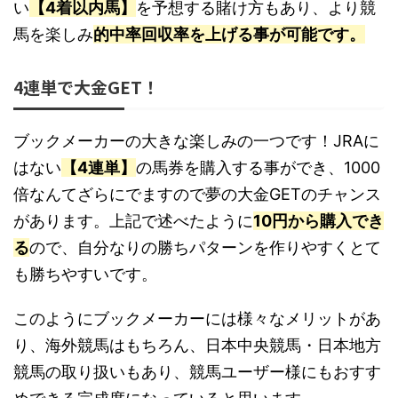
い
【4着以内馬】
を予想する賭け方もあり、より競
馬を楽しみ
的中率回収率を上げる事が可能です。
4連単で大金GET！
ブックメーカーの大きな楽しみの一つです！JRAに
はない
【4連単】
の馬券を購入する事ができ、1000
倍なんてざらにでますので夢の大金GETのチャンス
があります。上記で述べたように
10円から購入でき
る
ので、自分なりの勝ちパターンを作りやすくとて
も勝ちやすいです。
このようにブックメーカーには様々なメリットがあ
り、海外競馬はもちろん、日本中央競馬・日本地方
競馬の取り扱いもあり、競馬ユーザー様にもおすす