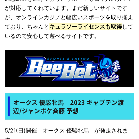
が対応してくれています。まだ新しいサイトです
が、オンラインカジノと幅広いスポーツを取り揃え
ており、ちゃんと
キュラソーライセンスも取得
して
いるので安心して遊べるサイトです。
オークス 優駿牝馬 2023 キャプテン渡
辺/ジャンポケ斉藤 予想
5/21(日)開催 オークス 優駿牝馬 が発走されま