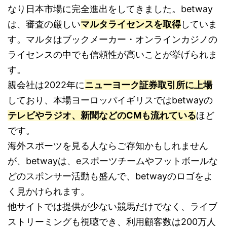
なり日本市場に完全進出をしてきました。betway
は、審査の厳しい
マルタライセンスを取得
していま
す。マルタはブックメーカー・オンラインカジノの
ライセンスの中でも信頼性が高いことが挙げられま
す。
親会社は2022年に
ニューヨーク証券取引所に上場
しており、本場ヨーロッパイギリスではbetwayの
テレビやラジオ、新聞などのCMも流れている
ほど
です。
海外スポーツを見る人ならご存知かもしれません
が、betwayは、eスポーツチームやフットボールな
どのスポンサー活動も盛んで、betwayのロゴをよ
く見かけられます。
他サイトでは提供が少ない競馬だけでなく、ライブ
ストリーミングも視聴でき、利用顧客数は200万人