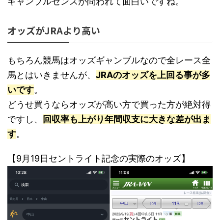
ギャンブルセンスが問われて面白いですね。
オッズがJRAより高い
もちろん競馬はオッズギャンブルなので全レース全
馬とはいきませんが、
JRAのオッズを上回る事が多
いです
。
どうせ買うならオッズが高い方で買った方が絶対得
ですし、
回収率も上がり年間収支に大きな差が出ま
す
。
【9月19日セントライト記念の実際のオッズ】