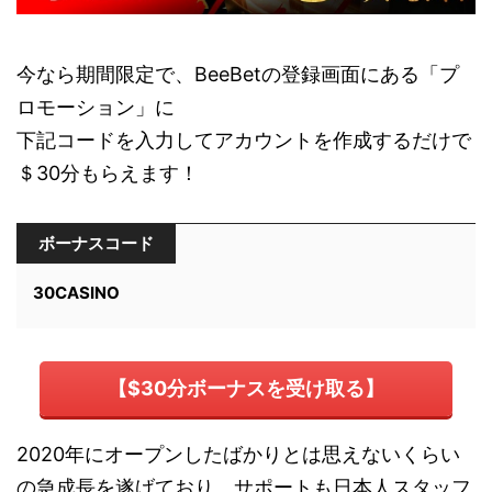
今なら期間限定で、BeeBetの登録画面にある「プ
ロモーション」に
下記コードを入力してアカウントを作成するだけで
＄30分もらえます！
ボーナスコード
30CASINO
【$30分ボーナスを受け取る】
2020年にオープンしたばかりとは思えないくらい
の急成長を遂げており、サポートも日本人スタッフ