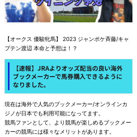
【オークス 優駿牝馬】 2023 ジャンポケ斉藤/キャ
プテン渡辺 本命と予想は！？
【速報】JRAよりオッズ配当の良い海外
ブックメーカーで馬券購入できるように
なりました。
現在は海外で人気のブックメーカー/オンラインカ
ジノが日本でも利用可能になってます。
競馬ファンとして、より競馬が楽しめるブックメー
カーの競馬には様々なメリットがあります。