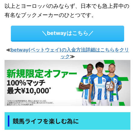
以上とヨーロッパのみならず、日本でも急上昇中の
有名なブックメーカーのひとつです。
＼betwayはこちら／
≪
betway(ベットウェイ)の入金方法詳細はこちらをクリ
ック
≫
競馬ライフを楽しむ為に