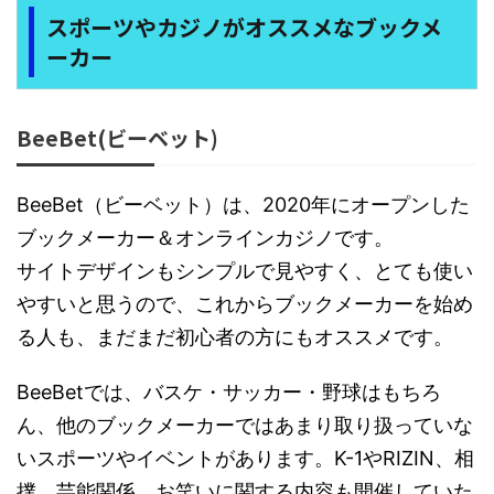
スポーツやカジノがオススメなブックメ
ーカー
BeeBet(ビーベット)
BeeBet（ビーベット）は、2020年にオープンした
ブックメーカー＆オンラインカジノです。
サイトデザインもシンプルで見やすく、とても使い
やすいと思うので、これからブックメーカーを始め
る人も、まだまだ初心者の方にもオススメです。
BeeBetでは、バスケ・サッカー・野球はもちろ
ん、他のブックメーカーではあまり取り扱っていな
いスポーツやイベントがあります。K-1やRIZIN、相
撲、芸能関係、お笑いに関する内容も開催していた