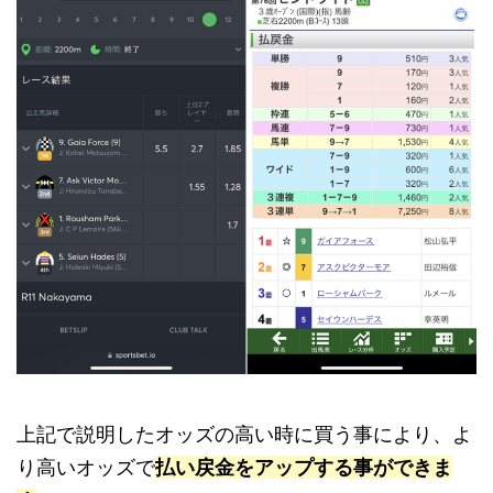
上記で説明したオッズの高い時に買う事により、よ
り高いオッズで
払い戻金をアップする事ができま