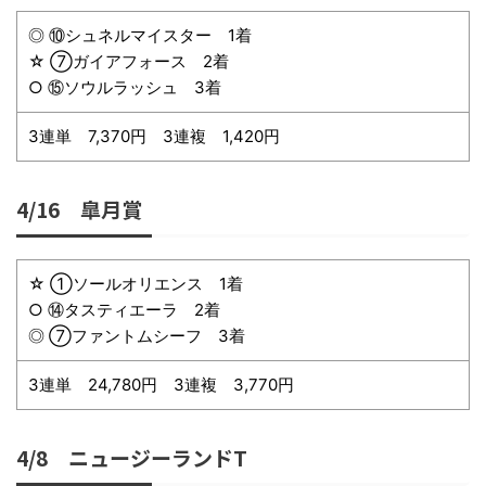
◎ ⑩シュネルマイスター 1着
☆ ⑦ガイアフォース 2着
○ ⑮ソウルラッシュ 3着
3連単 7,370円 3連複 1,420円
4/16 皐月賞
☆ ①ソールオリエンス 1着
○ ⑭タスティエーラ 2着
◎ ⑦ファントムシーフ 3着
3連単 24,780円 3連複 3,770円
4/8 ニュージーランドT