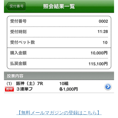
【無料メールマガジンの登録はこちら】