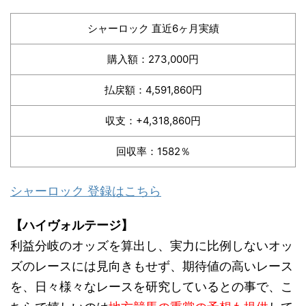
シャーロック 直近6ヶ月実績
購入額：273,000円
払戻額：4,591,860円
収支：+4,318,860円
回収率：1582％
シャーロック 登録はこちら
【ハイヴォルテージ】
利益分岐のオッズを算出し、実力に比例しないオッ
ズのレースには見向きもせず、期待値の高いレース
を、日々様々なレースを研究しているとの事で、こ