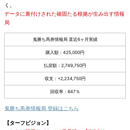
く。
データに裏付けされた確固たる根拠が生み出す情報
局
鬼勝ち馬券情報局 直近6ヶ月実績
購入額：425,000円
払戻額：2,749,750円
収支：+2,234,750円
回収率：647％
鬼勝ち馬券情報局 登録はこちら
【ターフビジョン】