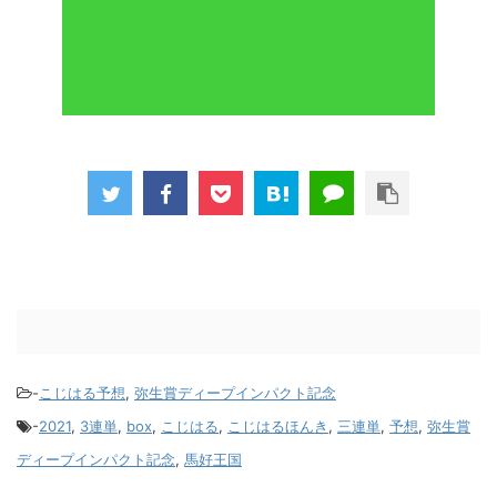
-
こじはる予想
,
弥生賞ディープインパクト記念
-
2021
,
3連単
,
box
,
こじはる
,
こじはるほんき
,
三連単
,
予想
,
弥生賞
ディープインパクト記念
,
馬好王国