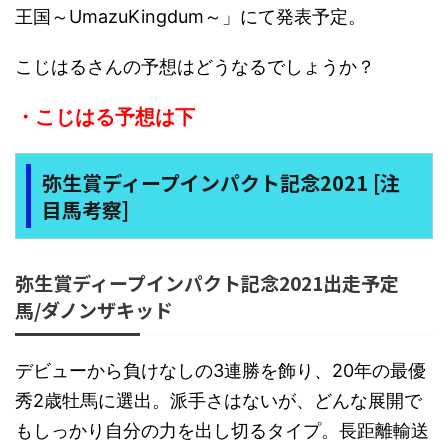
王国～UmazuKingdum～」にて発表予定。
こじはるさんの予想はどうなるでしょうか？
・こじはる予想は下
弥生賞ディープインパクト記念2021 [注
目馬考察]
弥生賞ディープインパクト記念2021出走予定
馬/ダノンザキッド
デビューから負けなしの3連勝を飾り、20年の最優
秀2歳牡馬に選出。派手さはないが、どんな展開で
もしっかり自分の力を出し切るタイプ。長距離輸送