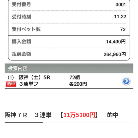
阪神７Ｒ ３連単 【
11万5100円
】 的中