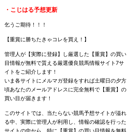
・こじはる予想更新
乞うご期待！！！
【重賞に勝ちたきゃコレを買え！】
管理人が【実際に登録】し厳選した【重賞】の買い
目情報が無料で貰える厳選優良競馬情報サイト7サ
イトをご紹介します！
いま各サイトにメルマガ登録をすれば土曜日の夕方
頃あなたのメールアドレスに完全無料で【重賞】の
買い目が届きます！
このサイトでは、当たらない競馬予想サイトが溢れ
る中、実際に管理人が利用し、情報の確認を行った
サイトの中から、特に【重賞】の買い目情報を無料