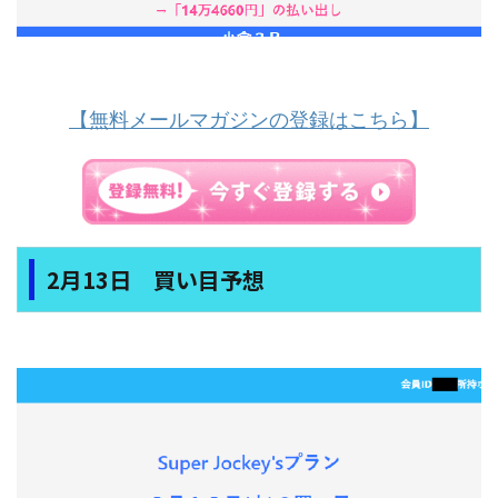
【無料メールマガジンの登録はこちら】
2月13日 買い目予想