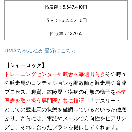
払戻額：5,647,410円
収支：+5,235,410円
回収率：1270％
UMAちゃんねる 登録はこちら
【シャーロック】
トレーニングセンターや厩舎へ毎週出向き
その時々
の競走馬のコンディションを調教師と競走馬の育成
プロセス、脚質、故障歴・疾病の有無の様子を
科学
医療を取り扱う専門医と共に検証
、「アスリート」
としての競走馬の状態を確認しているといった徹底
ぶり。さらには、電話やメールで方向性をヒアリン
グし、それに合ったプランを提供してくれます。