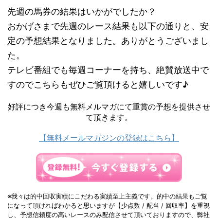
先週の馬券の結果はいかがでしたか？
おかげさまで先週のレース結果も以下の通りと、安
定の予想結果となりました。ありがとうございまし
た。
テレビ番組でも毎週コーナーを持ち、絶賛放送中で
すのでこちらもぜひご覧頂けると嬉しいです♪
好評につき今週も無料メルマガにて重賞の予想を提供させ
て頂きます。
【無料メールマガジンの登録はこちら】
※我々は的中回収実績にこだわる実績至上主義です。的中の結果もご覧
になって頂ければわかると思いますが【少点数 / 配当 / 回収率】を重視
し、予想信頼度の高いレースのみ配信させて頂いておりますので、弊社