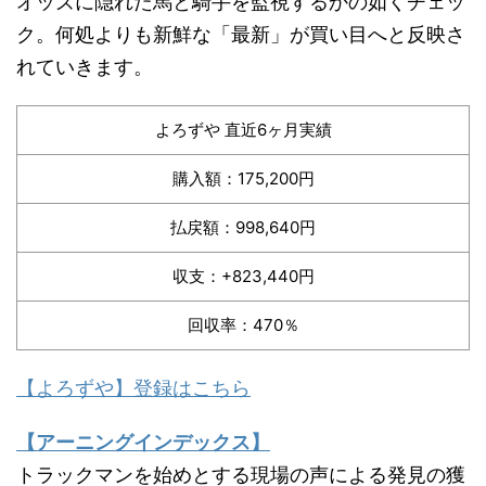
オッズに隠れた馬と騎手を監視するかの如くチェッ
ク。何処よりも新鮮な「最新」が買い目へと反映さ
れていきます。
よろずや 直近6ヶ月実績
購入額：175,200円
払戻額：998,640円
収支：+823,440円
回収率：470％
【よろずや】登録はこちら
【アーニングインデックス】
トラックマンを始めとする現場の声による発見の獲