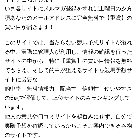
いま各サイトにメルマガ登録をすれば土曜日の夕方
頃あなたのメールアドレスに完全無料で【重賞】の
買い目が届きます！
このサイトでは、当たらない競馬予想サイトが溢れ
る中、実際に管理人が利用し、情報の確認を行った
サイトの中から、特に【重賞】の買い目情報を無料
でもらえ、そして的中が狙えるサイトを競馬予想サ
イトに必要な
的中率 無料情報力 配当性 信頼性 使いやすさ
の5点で評価して、上位サイトのみランキングして
います。
他人の意見や口コミサイトを鵜呑みにせず、自分で
実際予想を確認しているからこそご案内できる本物
のサイトです。