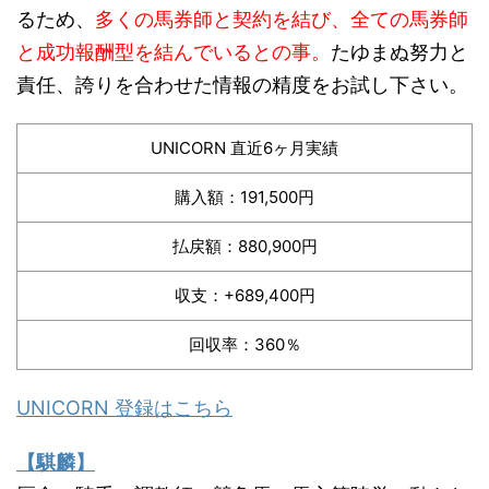
るため、
多くの馬券師と契約を結び、全ての馬券師
と成功報酬型を結んでいるとの事。
たゆまぬ努力と
責任、誇りを合わせた情報の精度をお試し下さい。
UNICORN 直近6ヶ月実績
購入額：191,500円
払戻額：880,900円
収支：+689,400円
回収率：360％
UNICORN 登録はこちら
【騏麟】