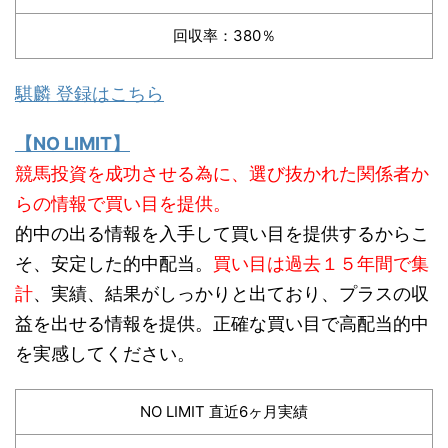
回収率：380％
騏麟 登録はこちら
【NO LIMIT】
競馬投資を成功させる為に、選び抜かれた関係者か
らの情報で買い目を提供。
的中の出る情報を入手して買い目を提供するからこ
そ、安定した的中配当。
買い目は過去１５年間で集
計
、実績、結果がしっかりと出ており、プラスの収
益を出せる情報を提供。正確な買い目で高配当的中
を実感してください。
NO LIMIT 直近6ヶ月実績