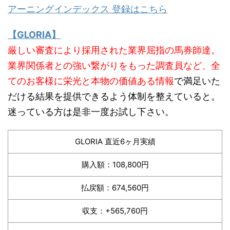
アーニングインデックス 登録はこちら
【GLORIA】
厳しい審査により採用された業界屈指の馬券師達。
業界関係者との強い繋がりをもった調査員など、全
てのお客様に栄光と本物の価値ある情報
で満足いた
だける結果を提供できるよう体制を整えていると。
迷っている方は是非一度お試し下さい。
GLORIA 直近6ヶ月実績
購入額：108,800円
払戻額：674,560円
収支：+565,760円