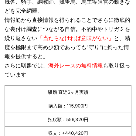
厩舎、騎手、調教師、競争馬、馬主等陣営の動きな
どを完全網羅。
情報筋から直接情報を得られることでさらに徹底的
な裏付け調査につながる自信。不的中やトリガミを
繰り返さない
「当たらなければ意味がない」
と、精
度を極限まで高め少額であっても"守り"に拘った情
報を提供すると。
さらに騏麟では、
海外レースの無料情報
も取り扱っ
ています。
騏麟 直近6ヶ月実績
購入額：115,900円
払戻額：556,320円
収支：+440,420円