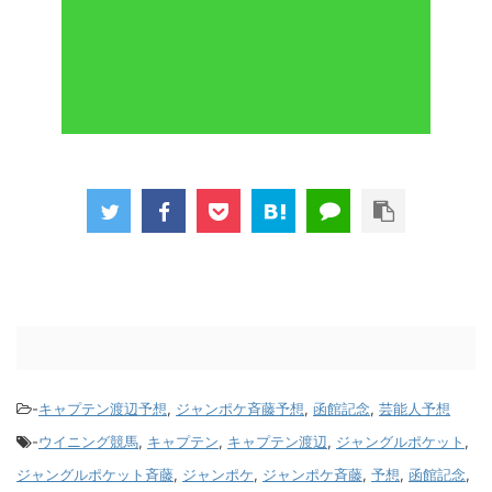
-
キャプテン渡辺予想
,
ジャンポケ斉藤予想
,
函館記念
,
芸能人予想
-
ウイニング競馬
,
キャプテン
,
キャプテン渡辺
,
ジャングルポケット
,
ジャングルポケット斉藤
,
ジャンポケ
,
ジャンポケ斉藤
,
予想
,
函館記念
,