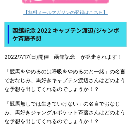
【無料メールマガジンの登録はこちら】
函館記念 2022 キャプテン渡辺/ジャンポ
ケ斉藤予想
2022/7/17(日)開催 函館記念 が発走されます！
「競馬をやめるのは呼吸をやめるのと一緒」の名言
でおなじみ、馬好きキャプテン渡辺さんはどのよう
な予想を出してくれるのでしょうか！？
「競馬無しでは生きていけない」の名言でおなじ
み、馬好きジャングルポケット斉藤さんはどのよう
な予想を出してくれるのでしょうか！？