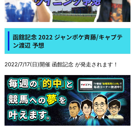
函館記念 2022 ジャンポケ斉藤/キャプテ
ン渡辺 予想
2022/7/17(日)開催 函館記念 が発走されます！