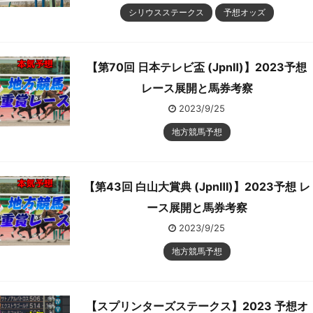
シリウスステークス
予想オッズ
レース結果も以下の通り
レース結果も以下の通り
と、安定の予想結果とな
と、安定の予想結果とな
りました。ありがとうご
りました。ありがとうご
ざいました。 テレビ番組
ざいました。 テレビ番組
【第70回 日本テレビ盃 (JpnⅡ)】2023予想
でも毎週コーナーを持
でも毎週コーナーを持
レース展開と馬券考察
ち、絶賛放送中ですので
ち、絶賛放送中ですので
2023/9/25
こちらもぜひご覧頂ける
こちらもぜひご覧頂ける
と嬉しいです♪ 好評につ
と嬉しいです♪ 好評につ
地方競馬予想
き今週も無料メルマガに
き今週も無料メルマガに
て重賞の予想を提供させ
て重賞の予想を提供させ
て頂きます。 【無料メー
て頂きます。 【無料メー
【第43回 白山大賞典 (JpnⅢ)】2023予想 レ
ルマガジンの登 ...
ルマガジンの登 ...
ース展開と馬券考察
2023/9/25
地方競馬予想
【スプリンターズステークス】2023 予想オ