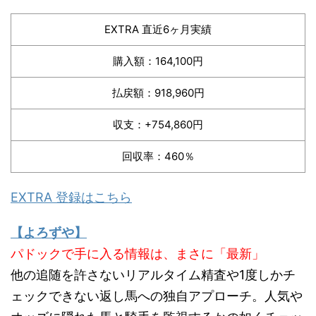
EXTRA 直近6ヶ月実績
購入額：164,100円
払戻額：918,960円
収支：+754,860円
回収率：460％
EXTRA 登録はこちら
【よろずや】
パドックで手に入る情報は、まさに「最新」
他の追随を許さないリアルタイム精査や1度しかチ
ェックできない返し馬への独自アプローチ。人気や