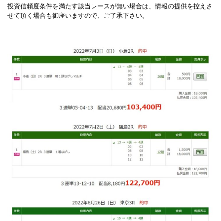
投資信頼度条件を満たす該当レースが無い場合は、情報の提供を控えさ
せて頂く場合も御座いますので、ご了承下さい。