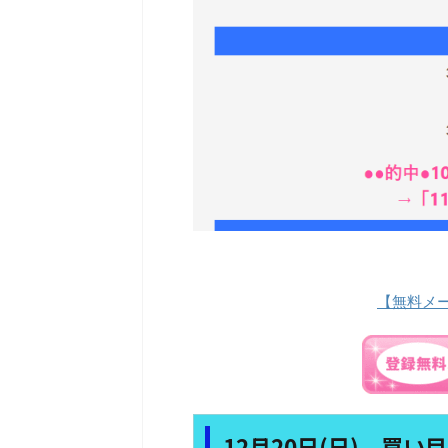
【無料メ
12月20日(日) 買い