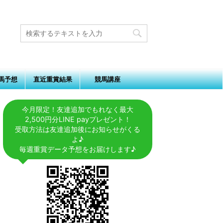
馬予想
直近重賞結果
競馬講座
今月限定！友達追加でもれなく最大
2,500円分LINE payプレゼント！
受取方法は友達追加後にお知らせがくる
よ♪
毎週重賞データ予想をお届けします♪