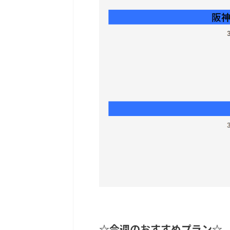
☆今週のおすすめプラン☆