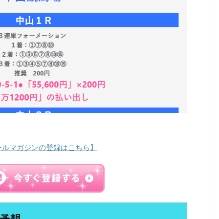
ールマガジンの登録はこちら】
目予想