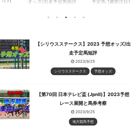
オッズ/出走予定馬短評
予定馬 1週前注目馬考察
本気競馬の予想的中実績
本気競馬の予想的中実績
★ 7/17 マーキュリーカ
★ 7/17 マーキュリーカ
ップ △ ⑨ウィルソンテ
ップ △ ⑨ウィルソンテ
ソーロ 1着 ▲ ④テリ
ソーロ 1着 ▲ ④テリ
オスベル 2着 ◎ ⑬メイ
オスベル 2着 ◎ ⑬メイ
【シリウスステークス】2023 予想オッズ/出
ショウフンジン 3着 馬
ショウフンジン 3着 馬
連単 970円 馬連複
連単 970円 馬連複
走予定馬短評
620円 7/9 プロキオン
620円 7/9 プロキオン
2023/9/25
ステークス ▲ ⑦ドンフ
ステークス ▲ ⑦ドンフ
シリウスステークス
予想オッズ
ランキー 1着 ◎ ⑩リメ
ランキー 1着 ◎ ⑩リメ
イク 2着 ☆ ⑯オメガレ
イク 2着 ☆ ⑯オメガレ
インボー 3着 3連単
インボー 3着 3連単
9,310円 3連複 2,080
9,310円 3連複 2,080
【第70回 日本テレビ盃 (JpnⅡ)】2023予想
円 7/5 スパーキングレ
円 7/5 スパーキングレ
レース展開と馬券考察
ディーカップ △ ⑦レデ
ディーカップ △ ⑦レデ
2023/9/25
ィバグ 1着 ◎ ⑨スピ
ィバグ 1着 ◎ ⑨スピ
ーディキック 2着 ○
ーディキック 2着 ○
地方競馬予想
④タガノクリステル 3
④タガノクリステル 3