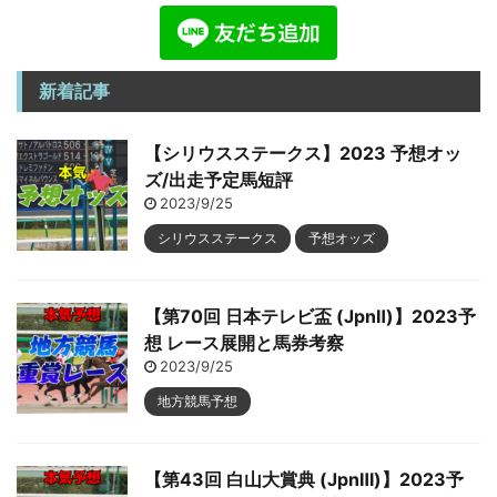
新着記事
【シリウスステークス】2023 予想オッ
ズ/出走予定馬短評
2023/9/25
シリウスステークス
予想オッズ
【第70回 日本テレビ盃 (JpnⅡ)】2023予
想 レース展開と馬券考察
2023/9/25
地方競馬予想
【第43回 白山大賞典 (JpnⅢ)】2023予