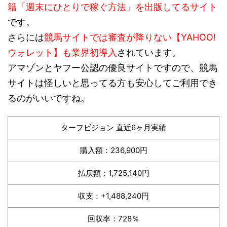
籍「週末にひとりで稼ぐ方法」を出版してるサイト
です。
さらには
競馬サイトでは審査が降りない【YAHOO!
ウォレット】も業界初導入
されています。
アマゾンとヤフー公認の優良サイトですので、競馬
サイトは怪しいと思ってる方も安心してご利用でき
るのがいいですね。
ターフビジョン 直近6ヶ月実績
購入額：236,900円
払戻額：1,725,140円
収支：+1,488,240円
回収率：728％