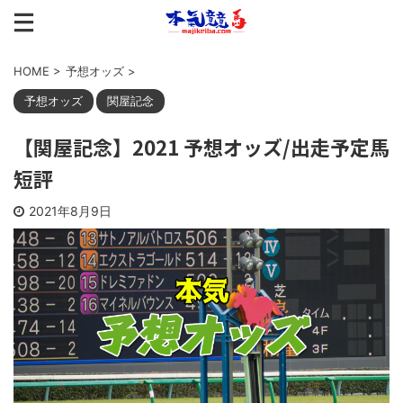
HOME
>
予想オッズ
>
予想オッズ
関屋記念
【関屋記念】2021 予想オッズ/出走予定馬
短評
2021年8月9日