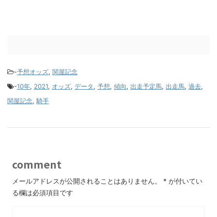
-
予想オッズ
,
関屋記念
-
10年
,
2021
,
オッズ
,
データ
,
予想
,
傾向
,
出走予定馬
,
出走馬
,
過去
,
関屋記念
,
騎手
comment
メールアドレスが公開されることはありません。
*
が付いてい
る欄は必須項目です