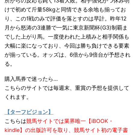
所からの反応も鈍く13着大敗。相手強化かつ休み明
けで初めて斤量58kgと同情できる余地も揃ってお
り、この1戦のみで評価を落とすのは早計。昨年12
月から怒涛の3連勝で一気に東京新聞杯(G3)制覇ま
でした上がり馬。一度使われた上積みと相手関係も
大幅に楽になっており、今回は勝ち負けできる要素
が揃っている。オッズは、6倍から9倍台が予想され
る。
購入馬券で迷ったら…
こちらのサイトでは毎週末、重賞の予想を提供して
くれます。
【ターフビジョン】
こちらは
競馬サイトでは業界唯一【iBOOK・
kindle】の出版許可を取り、競馬サイト初の電子書