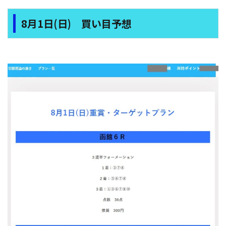
8月1日(日) 買い目予想