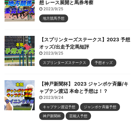
想 レース展開と馬券考察
2023/9/25
地方競馬予想
【スプリンターズステークス】2023 予想
オッズ/出走予定馬短評
2023/9/25
スプリンターズステークス
予想オッズ
【神戸新聞杯】 2023 ジャンポケ斉藤/キ
ャプテン渡辺 本命と予想は！？
2023/9/24
キャプテン渡辺予想
ジャンポケ斉藤予想
神戸新聞杯
芸能人予想