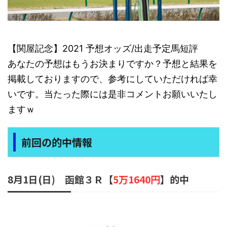
【関屋記念】2021 予想オッズ/出走予定馬短評
あなたの予想はもうお決まりですか？予想と結果を
掲載しておりますので、参考にしていただければ幸
いです。当たった際には是非コメントお願いいたし
ますｗ
前回の的中情報
8月1日(日) 函館３Ｒ【
5万1640円
】的中