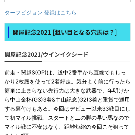
ターフビジョン 登録はこちら
関屋記念2021 [狙い目となる穴馬は？]
関屋記念2021/ウインイクシード
前走・関越S(OP)は、道中2番手から直線でもしっ
かり2枚腰を使って2着好走。気分よく前に行ったら
簡単に止まらない先行力は大きな武器で、年明けか
ら中山金杯(G3)3着&中山記念(G2)3着と重賞で通用
する裏付けもある。今回はデビュー以来33戦目にし
て初マイル挑戦。スタートと二の脚の早い馬なので
マイル戦に不安はなく、距離短縮の今回こそ狙って