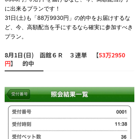
に出来るプランです！
31日(土)も「88万9930円」の的中をお届けするな
ど、今、高額配当を手にするなら確実に参加すべき
プラン。
8月1日(日) 函館６Ｒ ３連単 【
53万2950
円
】 的中