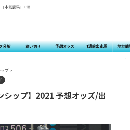
［本気競馬］+18
タ分析
追い切り
予想オッズ
1週前出走馬
地方競
シップ
>
ズ
シップ】2021 予想オッズ/出