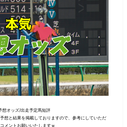
 予想オッズ/出走予定馬短評
予想と結果を掲載しておりますので、参考にしていただ
コメントお願いいたしますｗ