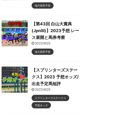
地方競馬予想
【第43回 白山大賞典
(JpnⅢ)】2023予想 レー
ス展開と馬券考察
2023/9/25
地方競馬予想
【スプリンターズステー
クス】2023 予想オッズ/
出走予定馬短評
2023/9/25
スプリンターズステークス
予想オッズ