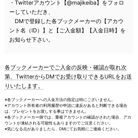
・Twitterアカウント【@majikeiba】をフォロ
ーしていただき、
DMで登録した各ブックメーカーの【アカウ
ント名（ID）】と【ご入金額】【入金日時】を
お知らせ下さい。
各ブックメーカーでご入金の反映・確認が取れ次
第、TwitterからDMでお受け取りできるURLをお送
りいたします。
※各ブックメーカーへの入金方法の指定は特にございません。
※アカウント所有者の利用履歴や申請に違反があると判断できる場合
は、プレゼントをお渡しする事はできません。
※各ブックメーカー側では、重複アカウントの確認がされた場合、アカ
ウントが凍結される可能性もありますのでご注意ください。
※気になる点がありましたら、DMにてお気軽にご連絡ください。