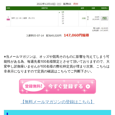
※当メールマガジンは、オッズや競馬そのものに影響を与えてしまう可
能性がある為、毎週先着100名様限定とさせて頂いておりますので、大
変申し訳御座いませんが100名様の弊社枠定員が埋まり次第、こちらは
非表示になりますので定員の確認はこちらでご判断下さい。
【無料メールマガジンの登録はこちら】