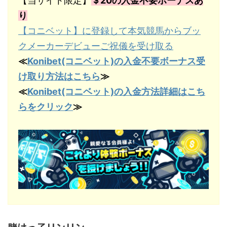
【当サイト限定】
＄20の入金不要ボーナスあ
り
【コニベット】に登録して本気競馬からブッ
クメーカーデビューご祝儀を受け取る
≪
Konibet(コニベット)の入金不要ボーナス受
け取り方法はこちら
≫
≪
Konibet(コニベット)の入金方法詳細はこち
らをクリック
≫
賭けっ子リンリン