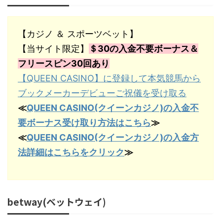
【カジノ ＆ スポーツベット】
【当サイト限定】
＄30の入金不要ボーナス＆
フリースピン30回あり
【QUEEN CASINO】に登録して本気競馬から
ブックメーカーデビューご祝儀を受け取る
≪
QUEEN CASINO(クイーンカジノ)の入金不
要ボーナス受け取り方法はこちら
≫
≪
QUEEN CASINO(クイーンカジノ)の入金方
法詳細はこちらをクリック
≫
betway(ベットウェイ)