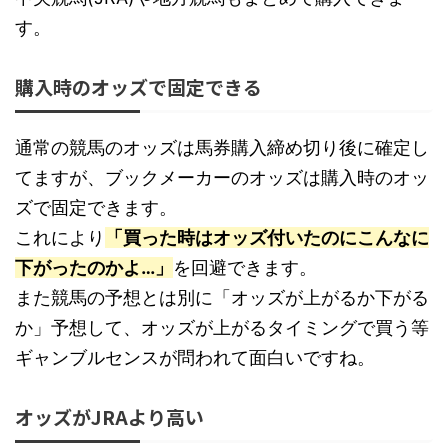
す。
購入時のオッズで固定できる
通常の競馬のオッズは馬券購入締め切り後に確定し
てますが、ブックメーカーのオッズは購入時のオッ
ズで固定できます。
これにより
「買った時はオッズ付いたのにこんなに
下がったのかよ…」
を回避できます。
また競馬の予想とは別に「オッズが上がるか下がる
か」予想して、オッズが上がるタイミングで買う等
ギャンブルセンスが問われて面白いですね。
オッズがJRAより高い