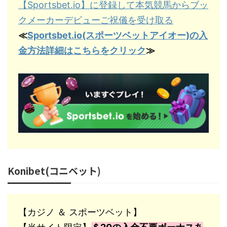
【‎‎Sportsbet.io】に登録して本気競馬からブッ
クメーカーデビューご祝儀を受け取る
≪
Sportsbet.io(スポーツベットアイオー)の入
金方法詳細はこちらをクリック
≫
Konibet(コニベット)
【カジノ ＆ スポーツベット】