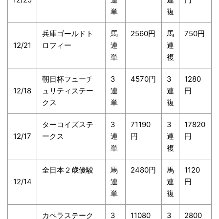
単
複
兵庫ゴールドト
馬
2560円
馬
750円
12/21
ロフィー
連
連
単
複
朝日杯フューチ
3
4570円
3
1280
12/18
ュリティステー
連
連
円
クス
単
複
ターコイズステ
3
71190
3
17820
12/17
ークス
連
円
連
円
単
複
全日本２歳優駿
馬
2480円
馬
1120
12/14
連
連
円
単
複
カペラステーク
3
11080
3
2800