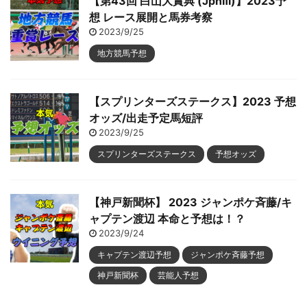
【第43回 白山大賞典 (JpnⅢ)】2023予
想 レース展開と馬券考察
2023/9/25
地方競馬予想
【スプリンターズステークス】2023 予想
オッズ/出走予定馬短評
2023/9/25
スプリンターズステークス
予想オッズ
【神戸新聞杯】 2023 ジャンポケ斉藤/キ
ャプテン渡辺 本命と予想は！？
2023/9/24
キャプテン渡辺予想
ジャンポケ斉藤予想
神戸新聞杯
芸能人予想