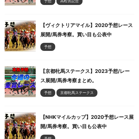
予想
高松宮記念
【ヴィクトリアマイル】2020予想レース
展開/馬券考察。買い目も公表中
予想
【京都牝馬ステークス】2023予想/レー
ス展開/馬券考察まとめ。
予想
京都牝馬ステークス
【NHKマイルカップ】2020予想レース展
開/馬券考察。買い目も公表中
予想