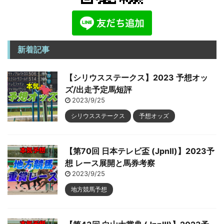
新着記事
【シリウスステークス】2023 予想オッ
ズ/出走予定馬短評
2023/9/25
シリウスステークス
予想オッズ
【第70回 日本テレビ盃 (JpnⅡ)】2023予
想 レース展開と馬券考察
2023/9/25
地方競馬予想