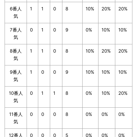
6番人
1
1
0
8
10%
20%
20%
気
7番人
0
1
0
9
0%
10%
10%
気
8番人
1
1
0
8
10%
20%
20%
気
9番人
1
0
0
9
10%
10%
10%
気
10番人
0
1
1
8
0%
10%
20%
気
11番人
0
0
0
8
0%
0%
0%
気
12番人
0
0
0
5
0%
0%
0%