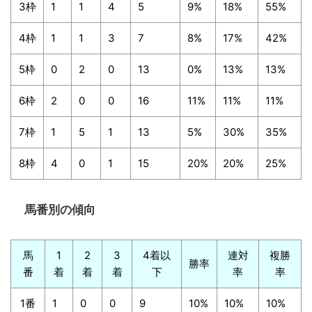
3枠
1
1
4
5
9%
18%
55%
4枠
1
1
3
7
8%
17%
42%
5枠
0
2
0
13
0%
13%
13%
6枠
2
0
0
16
11%
11%
11%
7枠
1
5
1
13
5%
30%
35%
8枠
4
0
1
15
20%
20%
25%
馬番別の傾向
馬
1
2
3
4着以
連対
複勝
勝率
番
着
着
着
下
率
率
1番
1
0
0
9
10%
10%
10%