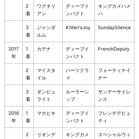
2
ワグネリ
ディープイ
キングカメハメ
着
アン
ンパクト
ハ
3
ジャンダ
Kitten'sJoy
SundaySilence
着
ルム
2017
1
カデナ
ディープイ
FrenchDeputy
年
着
ンパクト
2
マイスタ
ハーツクラ
フォーティナイ
着
イル
イ
ナー
3
ダンビュ
ルーラーシ
サンデーサイレ
着
ライト
ップ
ンス
2016
1
マカヒキ
ディープイ
フレンチデピュ
年
着
ンパクト
ティ
2
リオンデ
キングカメ
スペシャルウィ