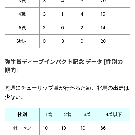
3戦
3
4
3
20
4戦
3
1
4
15
5戦
2
0
2
14
6戦～
0
3
0
20
弥生賞ディープインパクト記念 データ [性別の
傾向]
同週にチューリップ賞が行わるため、牝馬の出走は
少ない。
性別
1着
2着
3着
4着以下
牡・セン
10
10
10
86