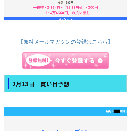
【無料メールマガジンの登録はこちら】
2月13日 買い目予想