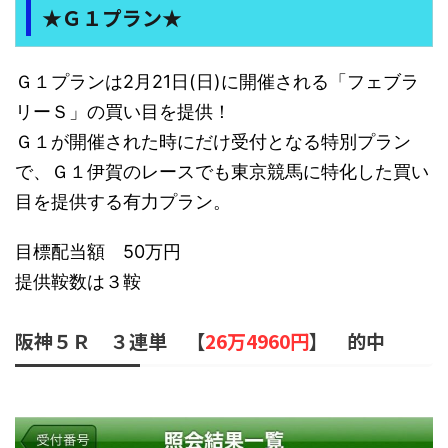
★Ｇ１プラン★
Ｇ１プランは2月21日(日)に開催される「フェブラ
リーＳ」の買い目を提供！
Ｇ１が開催された時にだけ受付となる特別プラン
で、Ｇ１伊賀のレースでも東京競馬に特化した買い
目を提供する有力プラン。
目標配当額 50万円
提供鞍数は３鞍
阪神５Ｒ ３連単 【
26万4960円
】 的中