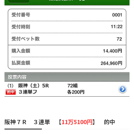
阪神７Ｒ ３連単 【
11万5100円
】 的中