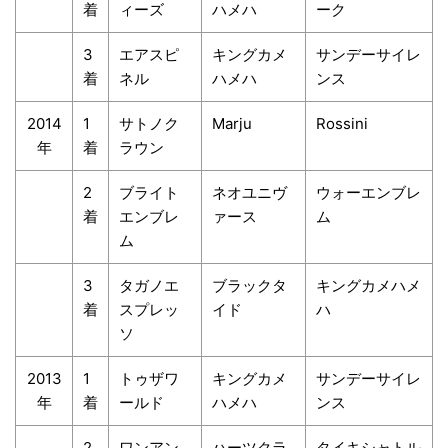
着
ィーズ
ハメハ
ーク
3
エアスピ
キングカメ
サンデーサイレ
着
ネル
ハメハ
ンス
2014
1
サトノク
Marju
Rossini
年
着
ラウン
2
ブライト
ネオユニヴ
ウォーエンブレ
着
エンブレ
ァース
ム
ム
3
タガノエ
ブラックタ
キングカメハメ
着
スプレッ
イド
ハ
ソ
2013
1
トゥザワ
キングカメ
サンデーサイレ
年
着
ールド
ハメハ
ンス
2
ワンアン
ハーツクラ
タイキシャトル