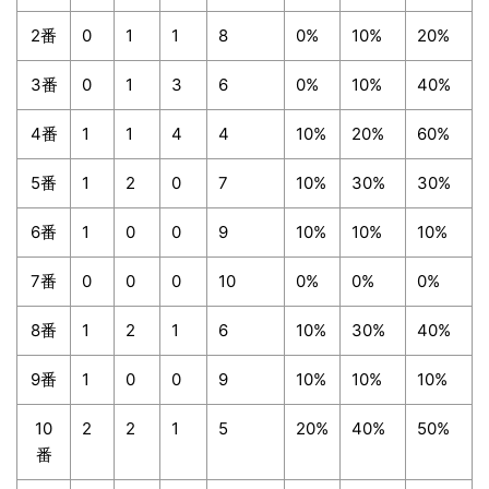
2番
0
1
1
8
0%
10%
20%
3番
0
1
3
6
0%
10%
40%
4番
1
1
4
4
10%
20%
60%
5番
1
2
0
7
10%
30%
30%
6番
1
0
0
9
10%
10%
10%
7番
0
0
0
10
0%
0%
0%
8番
1
2
1
6
10%
30%
40%
9番
1
0
0
9
10%
10%
10%
10
2
2
1
5
20%
40%
50%
番