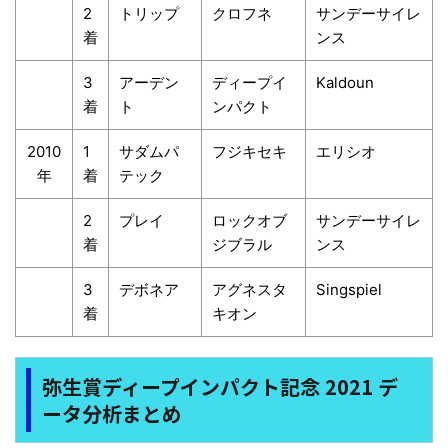
2
トリップ
クロフネ
サンデーサイレ
着
ンス
3
アーデン
ディープイ
Kaldoun
着
ト
ンパクト
2010
1
サダムパ
フジキセキ
エリシオ
年
着
テック
2
プレイ
ロックオブ
サンデーサイレ
着
ジブラル
ンス
3
デボネア
アグネスタ
Singspiel
着
キオン
弥生賞ディープインパクト記念 2021 デ
ータ分析まとめ