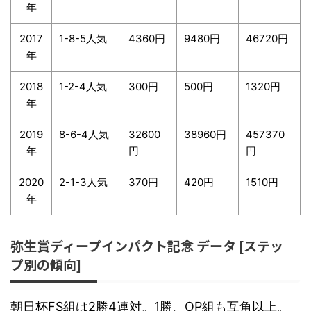
年
2017
1-8-5人気
4360円
9480円
46720円
年
2018
1-2-4人気
300円
500円
1320円
年
2019
8-6-4人気
32600
38960円
457370
年
円
円
2020
2-1-3人気
370円
420円
1510円
年
弥生賞ディープインパクト記念 データ [ステッ
プ別の傾向]
朝日杯FS組は2勝4連対。1勝、OP組も互角以上。