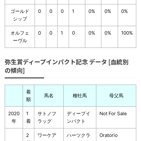
ゴールド
0
0
0
1
0%
0%
0%
シップ
オルフェ
0
0
1
0
0%
0%
100%
ーヴル
弥生賞ディープインパクト記念 データ [血統別
の傾向]
着
馬名
種牡馬
母父馬
順
2020
1
サトノフ
ディープイ
Not For Sale
年
着
ラッグ
ンパクト
2
ワーケア
ハーツクラ
Oratorio