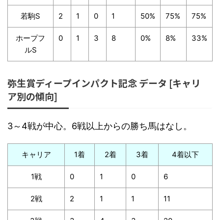
若駒S
2
1
0
1
50%
75%
75%
ホープフ
0
1
3
8
0%
8%
33%
ルS
弥生賞ディープインパクト記念 データ [キャリ
ア別の傾向]
3～4戦が中心。6戦以上からの勝ち馬はなし。
キャリア
1着
2着
3着
4着以下
1戦
0
1
0
6
2戦
2
1
1
11