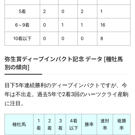
5着
2
0
2
1
6～9着
0
1
1
16
10着以下
0
0
0
8
弥生賞ディープインパクト記念 データ [種牡馬
別の傾向]
目下5年連続勝利のディープインパクトですが、今
年は不出走。過去5年で2着3回のハーツクライ産駒
に注目。
1
2
3
4着
連対
複勝
種牡馬
勝率
着
着
着
以下
率
率