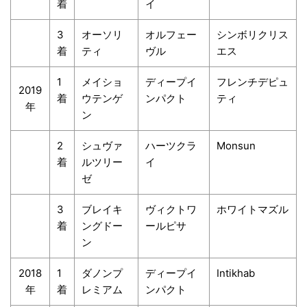
着
イ
3
オーソリ
オルフェー
シンボリクリス
着
ティ
ヴル
エス
1
メイショ
ディープイ
フレンチデピュ
2019
着
ウテンゲ
ンパクト
ティ
年
ン
2
シュヴァ
ハーツクラ
Monsun
着
ルツリー
イ
ゼ
3
ブレイキ
ヴィクトワ
ホワイトマズル
着
ングドー
ールピサ
ン
2018
1
ダノンプ
ディープイ
Intikhab
年
着
レミアム
ンパクト