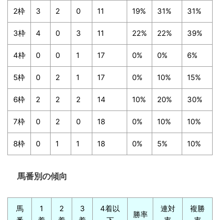
2枠
3
2
0
11
19%
31%
31%
3枠
4
0
3
11
22%
22%
39%
4枠
0
0
1
17
0%
0%
6%
5枠
0
2
1
17
0%
10%
15%
6枠
2
2
2
14
10%
20%
30%
7枠
0
2
0
18
0%
10%
10%
8枠
0
1
1
18
0%
5%
10%
馬番別の傾向
馬
1
2
3
4着以
連対
複勝
勝率