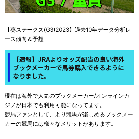
【葵ステークス(G3)2023】過去10年データ分析レ
ース傾向＆予想
【速報】JRAよりオッズ配当の良い海外
ブックメーカーで馬券購入できるように
なりました。
現在は海外で人気のブックメーカー/オンラインカ
ジノが日本でも利用可能になってます。
競馬ファンとして、より競馬が楽しめるブックメー
カーの競馬には様々なメリットがあります。