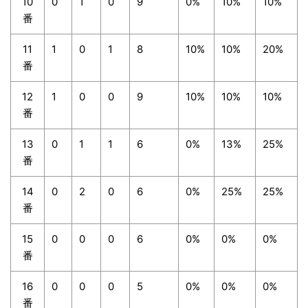
10
0
1
0
9
0%
10%
10%
番
11
1
0
1
8
10%
10%
20%
番
12
1
0
0
9
10%
10%
10%
番
13
0
1
1
6
0%
13%
25%
番
14
0
2
0
6
0%
25%
25%
番
15
0
0
0
6
0%
0%
0%
番
16
0
0
0
5
0%
0%
0%
番