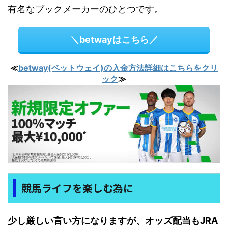
有名なブックメーカーのひとつです。
＼betwayはこちら／
≪
betway(ベットウェイ)の入金方法詳細はこちらをクリ
ック
≫
競馬ライフを楽しむ為に
少し厳しい言い方になりますが、オッズ配当もJRA