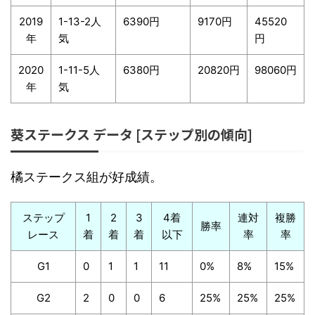
2019
1-13-2人
6390円
9170円
45520
年
気
円
2020
1-11-5人
6380円
20820円
98060円
年
気
葵ステークス データ [ステップ別の傾向]
橘ステークス組が好成績。
ステップ
1
2
3
4着
連対
複勝
勝率
レース
着
着
着
以下
率
率
G1
0
1
1
11
0%
8%
15%
G2
2
0
0
6
25%
25%
25%