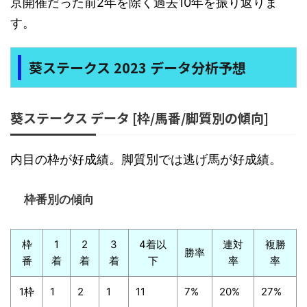
京開催だった前2年を除く過去10年を振り返りま
す。
葵ステークス 2023 データ分析予想
葵ステークス データ [枠/馬番/脚質別の傾向]
内目の枠が好成績。脚質別では逃げ馬が好成績。
枠番別の傾向
枠
1
2
3
4着以
連対
複勝
勝率
番
着
着
着
下
率
率
1枠
1
2
1
11
7%
20%
27%