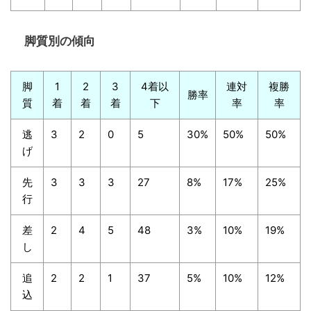
脚質別の傾向
脚
1
2
3
4着以
連対
複勝
勝率
質
着
着
着
下
率
率
逃
3
2
0
5
30%
50%
50%
げ
先
3
3
3
27
8%
17%
25%
行
差
2
4
5
48
3%
10%
19%
し
追
2
2
1
37
5%
10%
12%
込