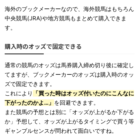
海外のブックメーカーなので、海外競馬はもちろん
中央競馬(JRA)や地方競馬もまとめて購入できま
す。
購入時のオッズで固定できる
通常の競馬のオッズは馬券購入締め切り後に確定し
てますが、ブックメーカーのオッズは購入時のオッ
ズで固定できます。
これにより
「買った時はオッズ付いたのにこんなに
下がったのかよ…」
を回避できます。
また競馬の予想とは別に「オッズが上がるか下がる
か」予想して、オッズが上がるタイミングで買う等
ギャンブルセンスが問われて面白いですね。