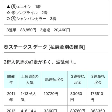
▲ ⑤エエヤン 1着
☆ ⑮ウンブライル 2着
○ ⑥シャンパンカラー 3着
3連単 88,850円 3連複 20,460円
葵ステークス データ [払戻金別の傾向]
2桁人気馬の好走が多く、波乱傾向。
開催
上位3頭の
3連複払
3連単払
馬連払戻金
年
人気
戻金
戻金
2011
1-13-6人
10720円
33050
175510
年
気
円
円
2012
4-6-14人
3360円
80760円
363350