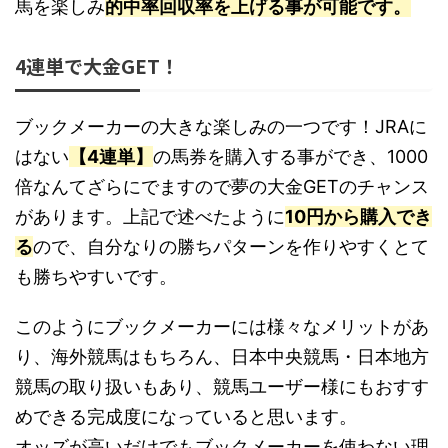
馬を楽しみ
的中率回収率を上げる事が可能です。
4連単で大金GET！
ブックメーカーの大きな楽しみの一つです！JRAに
はない
【4連単】
の馬券を購入する事ができ、1000
倍なんてざらにでますので夢の大金GETのチャンス
があります。上記で述べたように
10円から購入でき
る
ので、自分なりの勝ちパターンを作りやすくとて
も勝ちやすいです。
このようにブックメーカーには様々なメリットがあ
り、海外競馬はもちろん、日本中央競馬・日本地方
競馬の取り扱いもあり、競馬ユーザー様にもおすす
めできる完成度になっていると思います。
オッズが高いだけでもブックメーカーを使わない理