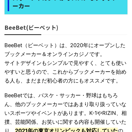
ーカー
BeeBet(ビーベット)
BeeBet（ビーベット）は、2020年にオープンした
ブックメーカー＆オンラインカジノです。
サイトデザインもシンプルで見やすく、とても使い
やすいと思うので、これからブックメーカーを始め
る人も、まだまだ初心者の方にもオススメです。
BeeBetでは、バスケ・サッカー・野球はもちろ
ん、他のブックメーカーではあまり取り扱っていな
いスポーツやイベントがあります。K-1やRIZIN、相
撲、芸能関係、お笑いに関する内容も開催していた
り、
2021年の東京オリンピックも対応していた
の