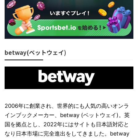
betway(ベットウェイ)
2006年に創業され、世界的にも人気の高いオンラ
インブックメーカー、betway (ベットウェイ)。英
国を拠点とし、2022年にはサイトも日本語対応と
なり日本市場に完全進出をしてきました。betway