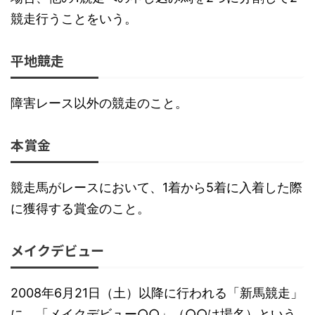
競走行うことをいう。
平地競走
障害レース以外の競走のこと。
本賞金
競走馬がレースにおいて、1着から5着に入着した際
に獲得する賞金のこと。
メイクデビュー
2008年6月21日（土）以降に行われる「新馬競走」
に、「メイクデビュー○○」（○○は場名）という