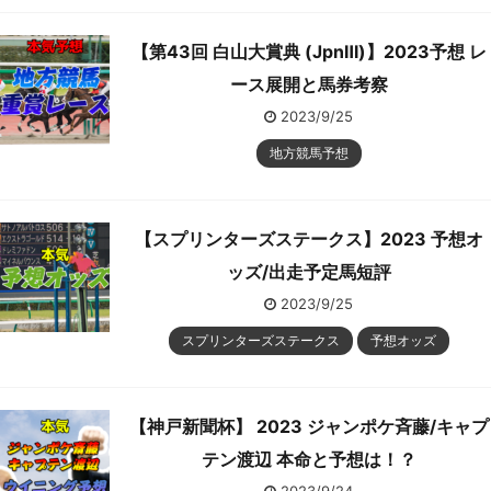
【第43回 白山大賞典 (JpnⅢ)】2023予想 レ
ース展開と馬券考察
2023/9/25
地方競馬予想
【スプリンターズステークス】2023 予想オ
ッズ/出走予定馬短評
2023/9/25
スプリンターズステークス
予想オッズ
【神戸新聞杯】 2023 ジャンポケ斉藤/キャプ
テン渡辺 本命と予想は！？