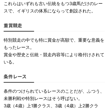
これらはいずれも古い伝統をもつ3歳馬だけのレー
スで、イギリスの体系にならって創設された。
重賞競走
特別競走の中でも特に賞金が高額で、重要な意義を
もったレース。
賞金や歴史と伝統・競走内容等により格付けされて
いる。
条件レース
条件のつけられているレースのことだが、ふつう、
未勝利戦や特別レースはそう呼ばない。
3歳（4歳）上1勝クラス、3歳（4歳）上2勝クラ