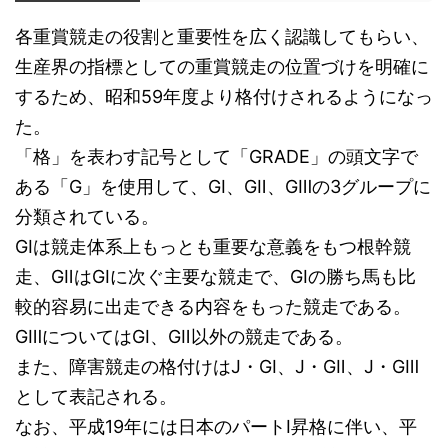
各重賞競走の役割と重要性を広く認識してもらい、
生産界の指標としての重賞競走の位置づけを明確に
するため、昭和59年度より格付けされるようになっ
た。
「格」を表わす記号として「GRADE」の頭文字で
ある「G」を使用して、GⅠ、GⅡ、GⅢの3グループに
分類されている。
GⅠは競走体系上もっとも重要な意義をもつ根幹競
走、GⅡはGⅠに次ぐ主要な競走で、GⅠの勝ち馬も比
較的容易に出走できる内容をもった競走である。
GⅢについてはGⅠ、GⅡ以外の競走である。
また、障害競走の格付けはJ・GⅠ、J・GⅡ、J・GⅢ
として表記される。
なお、平成19年には日本のパートⅠ昇格に伴い、平