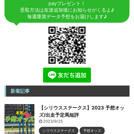
payプレゼント！
受取方法は友達追加後にお知らせがくるよ♪
毎週重賞データ予想をお届けします♪
新着記事
【シリウスステークス】2023 予想オッ
ズ/出走予定馬短評
2023/9/25
シリウスステークス
予想オッズ