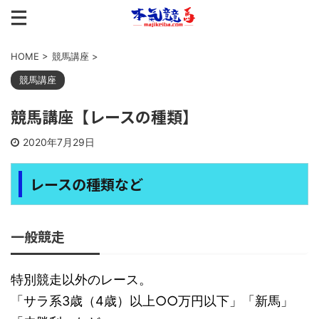
HOME
>
競馬講座
>
競馬講座
競馬講座【レースの種類】
2020年7月29日
レースの種類など
一般競走
特別競走以外のレース。
「サラ系3歳（4歳）以上○○万円以下」「新馬」