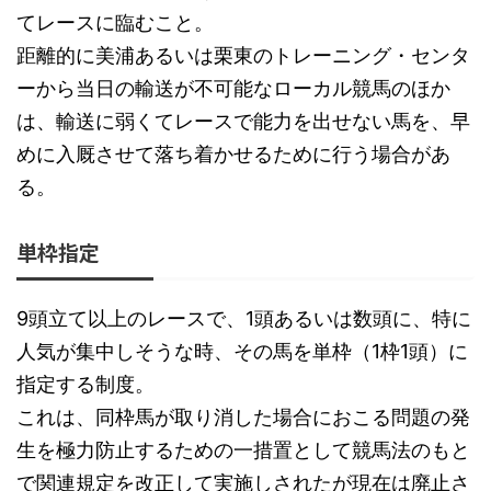
てレースに臨むこと。
距離的に美浦あるいは栗東のトレーニング・センタ
ーから当日の輸送が不可能なローカル競馬のほか
は、輸送に弱くてレースで能力を出せない馬を、早
めに入厩させて落ち着かせるために行う場合があ
る。
単枠指定
9頭立て以上のレースで、1頭あるいは数頭に、特に
人気が集中しそうな時、その馬を単枠（1枠1頭）に
指定する制度。
これは、同枠馬が取り消した場合におこる問題の発
生を極力防止するための一措置として競馬法のもと
で関連規定を改正して実施しされたが現在は廃止さ