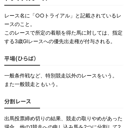
レース名に「○○トライアル」と記載されているレ
ースのこと。
このレースで所定の着順を得た馬に対しては、指定
する3歳GⅠレースへの優先出走権が付与される。
平場(ひらば）
一般条件戦など、特別競走以外のレースをいう。
また一般競走ともいう。
分割レース
出馬投票締め切りの結果、競走の取りやめがあった
場合、他の1競走への申し込み馬を2つに分割して2