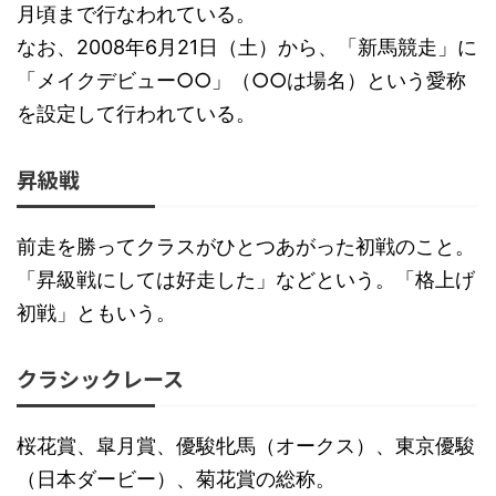
月頃まで行なわれている。
なお、2008年6月21日（土）から、「新馬競走」に
「メイクデビュー○○」（○○は場名）という愛称
を設定して行われている。
昇級戦
前走を勝ってクラスがひとつあがった初戦のこと。
「昇級戦にしては好走した」などという。「格上げ
初戦」ともいう。
クラシックレース
桜花賞、皐月賞、優駿牝馬（オークス）、東京優駿
（日本ダービー）、菊花賞の総称。