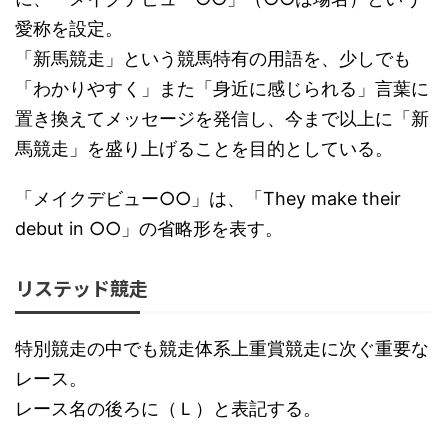
愛称を設定。
「新馬競走」という競馬特有の用語を、少しでも
「わかりやすく」また「身近に感じられる」言葉に
置き換えてメッセージを発信し、今まで以上に「新
馬競走」を盛り上げることを目的としている。
「メイクデビュー○○」は、「They make their
debut in ○○」の省略形を表す。
リステッド競走
特別競走の中でも競走体系上重賞競走に次ぐ重要な
レース。
レース名の後ろに（Ｌ）と表記する。