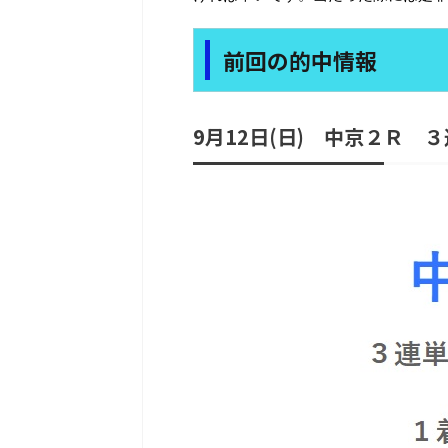
前回の的中情報
9月12日(日) 中京２Ｒ 