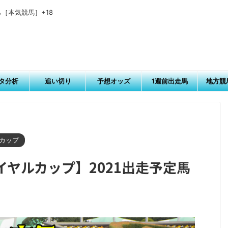
［本気競馬］+18
タ分析
追い切り
予想オッズ
1週前出走馬
地方競
カップ
ヤルカップ】2021出走予定馬